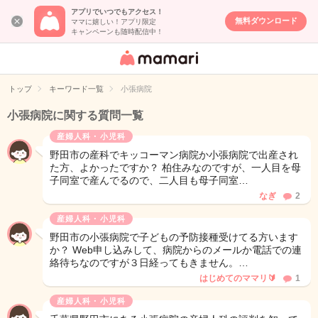
アプリでいつでもアクセス！
無料ダウンロード
ママに嬉しい！アプリ限定
キャンペーンも随時配信中！
女性専用匿名QA
アプリ・情報サ
トップ
キーワード一覧
小張病院
イト
小張病院に関する質問一覧
産婦人科・小児科
野田市の産科でキッコーマン病院か小張病院で出産され
た方、よかったですか？ 柏住みなのですが、一人目を母
子同室で産んでるので、二人目も母子同室…
なぎ
2
産婦人科・小児科
野田市の小張病院で子どもの予防接種受けてる方います
か？ Web申し込みして、病院からのメールか電話での連
絡待ちなのですが３日経ってもきません。…
はじめてのママリ🔰
1
産婦人科・小児科