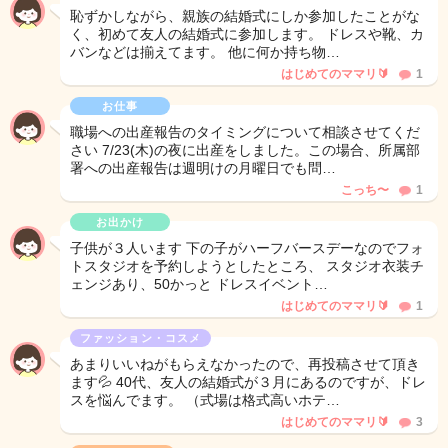
恥ずかしながら、親族の結婚式にしか参加したことがな
く、初めて友人の結婚式に参加します。 ドレスや靴、カ
バンなどは揃えてます。 他に何か持ち物…
はじめてのママリ🔰
1
お仕事
職場への出産報告のタイミングについて相談させてくだ
さい 7/23(木)の夜に出産をしました。この場合、所属部
署への出産報告は週明けの月曜日でも問…
こっち〜
1
お出かけ
子供が３人います 下の子がハーフバースデーなのでフォ
トスタジオを予約しようとしたところ、 スタジオ衣装チ
ェンジあり、50かっと ドレスイベント…
はじめてのママリ🔰
1
ファッション・コスメ
あまりいいねがもらえなかったので、再投稿させて頂き
ます💦 40代、友人の結婚式が３月にあるのですが、ドレ
スを悩んでます。 （式場は格式高いホテ…
はじめてのママリ🔰
3