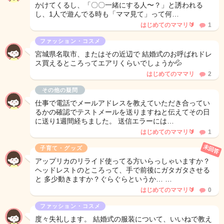
かけてくるし、「〇〇一緒にする人〜？」と誘われる
し、1人で遊んでる時も「ママ見て」って何…
はじめてのママリ🔰
1
ファッション・コスメ
宮城県名取市、またはその近辺で 結婚式のお呼ばれドレ
ス買えるところってエアリくらいでしょうか💦
はじめてのママリ
2
その他の疑問
仕事で電話でメールアドレスを教えていただき合ってい
るかの確認でテストメールを送りますねと伝えてその日
に送り1週間経ちました。 送信エラーには…
はじめてのママリ🔰
1
未回答
子育て・グッズ
アップリカのリライド使ってる方いらっしゃいますか？
ヘッドレストのところって、手で前後にガタガタさせる
と 多少動きますか？ぐらぐらというか… …
はじめてのママリ🔰
0
ファッション・コスメ
度々失礼します。 結婚式の服装について、いいねで教え