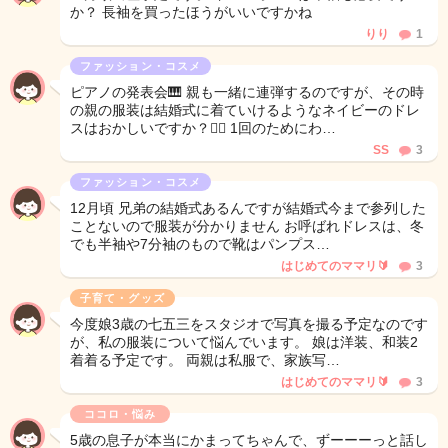
か？ 長袖を買ったほうがいいですかね
りり
1
ファッション・コスメ
ピアノの発表会🎹 親も一緒に連弾するのですが、その時
の親の服装は結婚式に着ていけるようなネイビーのドレ
スはおかしいですか？😵‍💫 1回のためにわ…
SS
3
ファッション・コスメ
12月頃 兄弟の結婚式あるんですが結婚式今まで参列した
ことないので服装が分かりません お呼ばれドレスは、冬
でも半袖や7分袖のもので靴はパンプス…
はじめてのママリ🔰
3
子育て・グッズ
今度娘3歳の七五三をスタジオで写真を撮る予定なのです
が、私の服装について悩んでいます。 娘は洋装、和装2
着着る予定です。 両親は私服で、家族写…
はじめてのママリ🔰
3
ココロ・悩み
5歳の息子が本当にかまってちゃんで、ずーーーっと話し