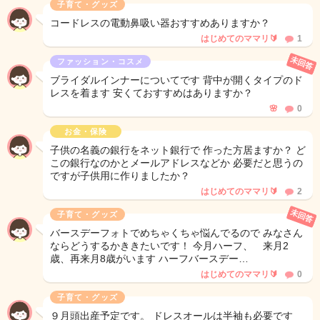
子育て・グッズ
コードレスの電動鼻吸い器おすすめありますか？
はじめてのママリ🔰
1
未回答
ファッション・コスメ
ブライダルインナーについてです 背中が開くタイプのド
レスを着ます 安くておすすめはありますか？
🌸
0
お金・保険
子供の名義の銀行をネット銀行で 作った方居ますか？ ど
この銀行なのかとメールアドレスなどか 必要だと思うの
ですが子供用に作りましたか？
はじめてのママリ🔰
2
未回答
子育て・グッズ
バースデーフォトでめちゃくちゃ悩んでるので みなさん
ならどうするかききたいです！ 今月ハーフ、 来月2
歳、再来月8歳がいます ハーフバースデー…
はじめてのママリ🔰
0
子育て・グッズ
９月頭出産予定です。 ドレスオールは半袖も必要です