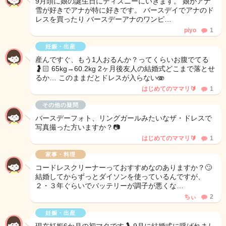
9月頭に娘の誕生日にディズニーにいきます。 娘がアナ
雪が好きでアナが特に好きです。 バースデイでアナのド
レスを買ったり バースデーアナのワンピ…
piyo
1
妊娠・出産
産んですぐ、もう1人おるんか？ってくらいお腹でてる
🤰🏻 65kg→60.2kg 2ヶ月後友人の結婚式どこまで落とせ
るか… このままだとドレスが入らない🫨
はじめてのママリ🔰
1
その他の疑問
バースデーフォト、リングガールみたいなザ・ドレスで
写真撮った方いますか？📷
はじめてのママリ🔰
1
家事・料理
コードレスクリーナーっておすすめなのありますか？🙄
結婚してからずっとダイソンを使っているんですが、
２・３年ぐらいでバッテリーが調子が悪くな…
ちぃ
2
妊娠・出産