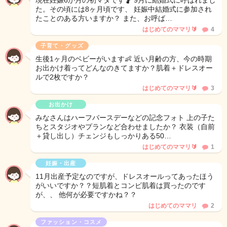
現在妊娠6か月の初マタです🤰 9月に結婚式に呼ばれまし
た。その頃には8ヶ月頃です、 妊娠中結婚式に参加され
たことのある方いますか？ また、お呼ば…
はじめてのママリ🔰
4
子育て・グッズ
生後1ヶ月のベビーがいます👶 近い月齢の方、今の時期
お出かけ着ってどんなのきてますか？肌着＋ドレスオー
ルで2枚ですか？
はじめてのママリ🔰
3
お出かけ
みなさんはハーフバースデーなどの記念フォト 上の子た
ちとスタジオやプランなど合わせましたか？ 衣装（自前
＋貸し出し）チェンジもしっかりある50…
はじめてのママリ🔰
1
妊娠・出産
11月出産予定なのですが、ドレスオールってあったほう
がいいですか？？短肌着とコンビ肌着は買ったのです
が、、 他何が必要ですかね？？
はじめてのママリ
2
ファッション・コスメ