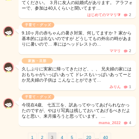
てください。 ３月に友人の結婚式があります。 アラフォ
ーで、参加は40人くらいと聞いてます…
はじめてのママリ🔰
2
子育て・グッズ
9.10ヶ月の赤ちゃんの暑さ対策、何してますか？ 家から
基本的には出ないのですが どうしてもの外出の時があま
りに暑いので… 車にはヘッドレストの…
ママリ
2
家族・旦那
久しぶりに実家に帰ってきたけど、、、 兄夫婦の家には
おもちゃがいっぱいあって ドレスもいっぱいあってーと
か兄夫婦の子供は こんなことができて…
みりん
1
子育て・グッズ
今現在4歳、 七五三を、訳あってやってあげられなかっ
たのですが、やはり写真は残しておいてあげるべきだよ
なと思い、来月撮ろうと思っています。 …
mama_2022
4
1
2
3
4
5
…
20
…
40