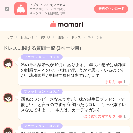
アプリでいつでもアクセス！
無料ダウンロード
ママに嬉しい！アプリ限定
キャンペーンも随時配信中！
女性専用匿名QA
アプリ・情報サ
トップ
お出かけ
買い物
通販
ドレス
3ページ目
イト
ドレスに関する質問一覧
(3ページ目)
ファッション・コスメ
私の弟の結婚式が10月にあります。 年長の息子は幼稚園
の制服があるので、それで行こうかと思っているのです
が、幼稚園児が制服で参列は変ではないで…
まりん
1
ファッション・コスメ
画像のワンピースなんですが、妹が誕生日プレゼントで
欲しい。と言うのですが💦 調べたらコレ、キャバ嬢ドレ
スなんですよ…。 本人は、カーディガンを…
はじめてのママリ🔰
1
ファッション・コスメ