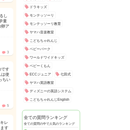
ドラキッズ
るし
モンテッソーリ
学童
モンテッソーリ教育
の卵ア
ヤマハ音楽教室
こどもちゃれんじ
ベビーパーク
3
ワールドワイドキッズ
ベビーくもん
のです
んは使
ECCジュニア
七田式
っちい
ヤマハ英語教室
ディズニーの英語システム
こどもちゃれんじEnglish
5
全ての質問ランキング
がキレ
全ての質問の中で人気のランキング
ります