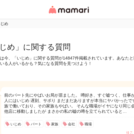
女性専用匿名QAアプ
リ・情報サイト
いじめ
じめ」に関する質問
は今、「いじめ」に関する質問が14847件掲載されています。あなた
いる人がいるかも？気になる質問を見つけよう！
前のパート先にやばいお局が居ました。 噂好き、すぐ嘘つく、仕事
人にはいじめ 遅刻、サボり まだまだありますが本当にヤバかったです
族で働いており、その家族もやばい。 そんな職場がイヤになり同じ
他店に移動しましたが まさかの私の嘘の噂を立てられていると…
いじめ
パート
家族
会社
職場
りこ