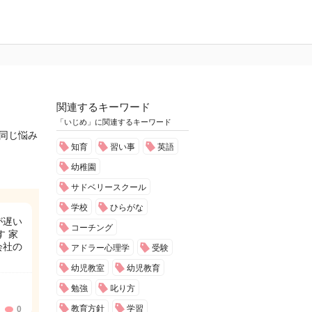
関連するキーワード
「いじめ」に関連するキーワード
と同じ悩み
知育
習い事
英語
幼稚園
サドベリースクール
学校
ひらがな
が遅い
コーチング
 家
会社の
アドラー心理学
受験
幼児教室
幼児教育
勉強
叱り方
教育方針
学習
0