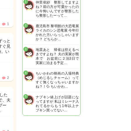
1
仲里依紗 整形してますよ
ね？前の方が可愛かったの
に今怖いんですが整形した
ら整形したーって…
1
2
鹿児島市 黎明館の大恐竜展
ライカのシン恐竜展 今年行
かれた方いらっしゃいます
か？ どちらか…
ずっと
すぐ見
3
地震あと 帰省は控えるべ
時。い
きですよね？ 夫の実家が熊
本で お盆前に２泊3日で
実家に泊まる予定…
4
ちいかわの映画の入場特典
2
（めじるしチャーム）って
すぐ無くなっちゃいますか
ね？！💦 ちいかわ…
した
5
ナプキン値上げが話題にな
で、夫
ってますが 私はミレーナ入
プー
れてるからもう1年以上ナ
…
プキン買ってない…