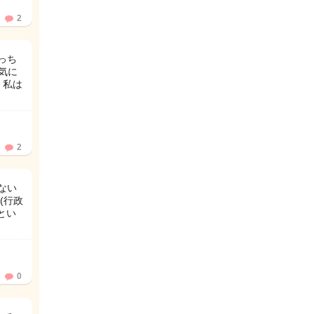
2
っち
気に
 私は
2
ない
(行政
とい
0