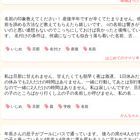
味噌ほっけ
名前の印象教えてください！ 産後半年ですが辛くてたまりません。
前を諦める方法など教えてもらえたら嬉しいです。 ○の名前は響きが
いのと悪い連想もないのでこっちにしておけば良かったと後悔してい
す。 名付けの条件は、何歳になっても似合う落ち着いた名前、古…
いじめ
旦那
名付け
産後
名前
はじめてのママリ🔰
私は旦那に甘えれません、甘えたくても朝早く夜は激遅。 1日休みだ
の休みでも2人だけの時間はありません。一緒に行動してあとは別行
なので一緒に2人だけの時間はありません。私は寂しいんですが、旦
の子のところばかり行くし上の子の名前しか呼びません、私の名…
いじめ
旦那
親
学校
名前
かんちゃん
年長さんの息子がプールにバスで通っています。 後ろの席が4人がけ
の子と座っていると4年生と6年生に席を変わるように言われてカバ