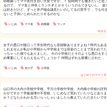
幼稚園ってママ友付き合い大変ですか…？ 短時間でも働きたいと思
るので、 ママ友と仲良くランチ🎵とかそういうのもできないし、 楽
は好きだけど、ずっと井戸端会議見たいのしてるの苦手で… でも付
ないと子供いじめられたりするのかな…
いじめ
ママ友
幼稚園
ランチ
めるも
女子の悪口や陰口って学生時代なら皆経験ありますよね？時代もある
しれませんが私が小学校から中学校までは容姿のことまで言われてた
っちゃった側でもありました。 今の小学校だとそのような悪口もす
め事案にしてもらえるんでしょうか？ 仲間はずれも順番にされた…
いじめ
女の子
小学校
はじめてのママリ🔰
山口市の大内小学校中学校、平川小学校中学校、大内南小学校の評判
かがですか？学級崩壊や不登校、いじめなど荒れていたりなどありま
か？どなたかわかる方いらっしゃいましたら教えていただきたいです