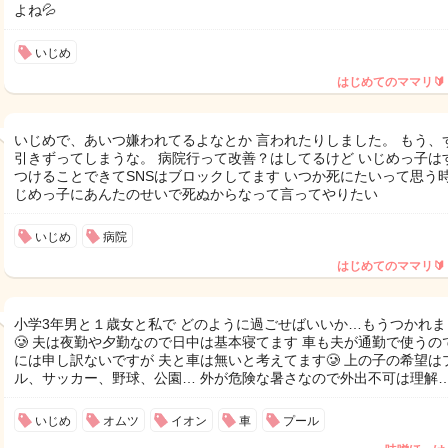
よね💦
いじめ
はじめてのママリ🔰
いじめで、あいつ嫌われてるよなとか 言われたりしました。 もう、
引きずってしまうな。 病院行って改善？はしてるけど いじめっ子は
つけることできてSNSはブロックしてます いつか死にたいって思う
じめっ子にあんたのせいで死ぬからなって言ってやりたい
いじめ
病院
はじめてのママリ🔰
小学3年男と１歳女と私で どのように過ごせばいいか…もうつかれま
🥲 夫は夜勤や夕勤なので日中は基本寝てます 車も夫が通勤で使うの
には申し訳ないですが 夫と車は無いと考えてます🥲 上の子の希望は
ル、サッカー、野球、公園… 外が危険な暑さなので外出不可は理解
いじめ
オムツ
イオン
車
プール