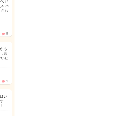
ってい
しいの
き合わ
5
かも
し言
ぐいじ
1
はい
す
！