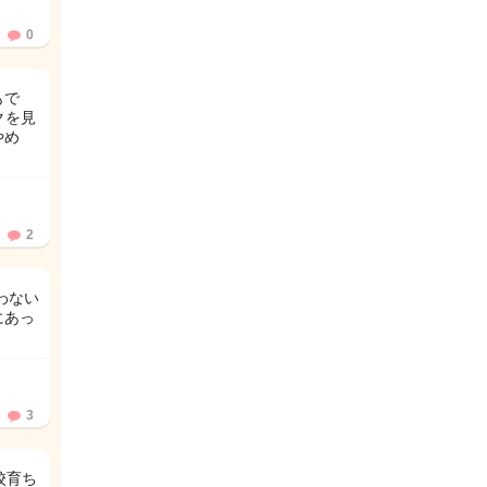
0
もで
クを見
やめ
2
わない
にあっ
3
校育ち