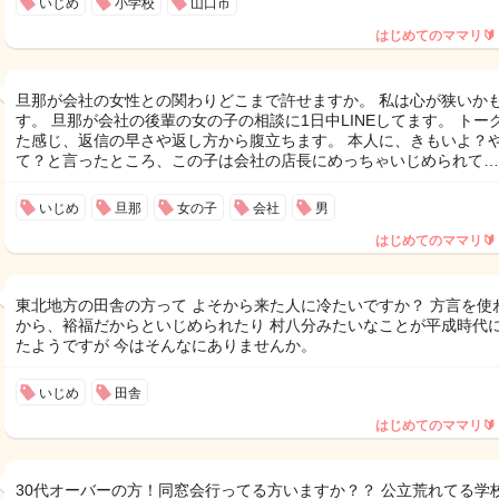
いじめ
小学校
山口市
はじめてのママリ🔰
旦那が会社の女性との関わりどこまで許せますか。 私は心が狭いか
す。 旦那が会社の後輩の女の子の相談に1日中LINEしてます。 トー
た感じ、返信の早さや返し方から腹立ちます。 本人に、きもいよ？
て？と言ったところ、この子は会社の店長にめっちゃいじめられて…
いじめ
旦那
女の子
会社
男
はじめてのママリ🔰
東北地方の田舎の方って よそから来た人に冷たいですか？ 方言を使
から、裕福だからといじめられたり 村八分みたいなことが平成時代
たようですが 今はそんなにありませんか。
いじめ
田舎
はじめてのママリ🔰
30代オーバーの方！同窓会行ってる方いますか？？ 公立荒れてる学