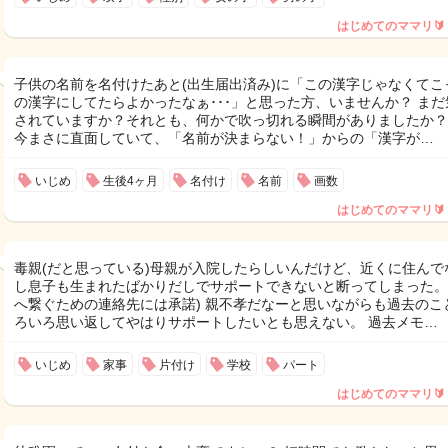
はじめてのママリ🔰
子供の名前を名付けたあと(出生届出済み)に「この漢字じゃなくてこ
の漢字にしてたらよかったなぁ･･･」と思った方、いませんか？ まだ
されていますか？それとも、何かで吹っ切れる瞬間がありましたか？
今まさに直面していて、「名前が決まらない！」からの「漢字が…
いじめ
生後4ヶ月
名付け
名前
画数
はじめてのママリ🔰
毒親(だと思っている)母親が入院したらしいんだけど、近くに住んで
し息子も生まれたばかりだしでサポートできないと断ってしまった。
へ繋ぐための連絡先には承諾) 親不孝だなーと思いながらも過去のこ
ろいろ思い返してやはりサポートしたいとも思えない。 過去メモ…
いじめ
家事
片付け
学校
パート
はじめてのママリ🔰