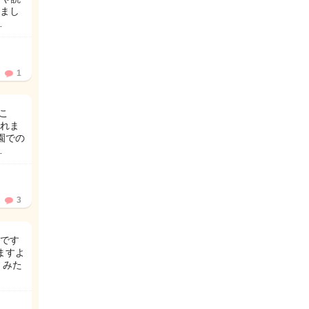
まし
…
1
こ
れま
園での
…
3
んです
ますよ
」みた