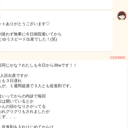
日
s
ントありがとうございます♡
剤使わず無事に今日病院着いてから
分とゆうスピード出産でした！(笑)
日
CERMMS
日同じかな？わたしも今日から38wです！！
5人目出産ですが
上も３日遅れ
人が、１週間超過で３人とも促進剤です。
はいってからの内診で毎回
口は開いているとか
ゃんの頭かなりさがってる
われグリグリもされましたが
こず、、、
、促進剤を入れはじめてからは