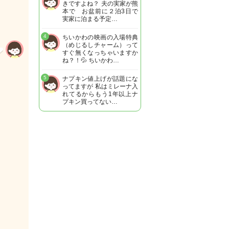
きですよね？ 夫の実家が熊
本で お盆前に２泊3日で
実家に泊まる予定…
4
ちいかわの映画の入場特典
（めじるしチャーム）って
すぐ無くなっちゃいますか
ね？！💦 ちいかわ…
5
ナプキン値上げが話題にな
ってますが 私はミレーナ入
れてるからもう1年以上ナ
プキン買ってない…