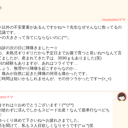
ト
risamomoママ
さ以外の不安要素があるんですかね〜？先生なぜそんなに焦ってるの
思議です。
ーの大きさって当てにならないのに(^^;;
内診の次の日に陣痛きましたー☆
め、未熟児ギリギリだから予定日までお腹で育つと良いね〜なんて言
てましたが、産まれてきた子は、3590ｇもありました(笑)
剤の経験もありますが、あれはツライです…
しょう、無理やり陣痛を起こすからなのか…
、痛みが自然に起きた陣痛の何倍も痛かったです。
に時間は短いかもしれませんが、その分ツラかったですー(>_<)
日
momoママ
それは☆おめでとうございます！(*^□^*)
剤使わずに済んでしかもスピード出産！なんて親孝行なベビち
♡
ゆっくり休めて下さいね〜お疲れさまでした。
話を聞けて、私も３人目欲しくなりそうです(*´ω`*)笑