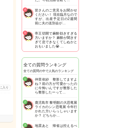
た。 不妊治療を経て…
4
皆さんのご意見をお聞かせ
ください！ 現在臨月なので
すが、出産予定日の2週間
前に夫の送別会が…
5
帝王切開で麻酔効きすぎる
方いますか？ 麻酔が聞きす
ぎて息できなくてしぬかと
おもいました😭 …
全ての質問ランキング
全ての質問の中で人気のランキング
1
仲里依紗 整形してますよ
ね？前の方が可愛かったの
に入り
に今怖いんですが整形した
ら整形したーって…
2
鹿児島市 黎明館の大恐竜展
ライカのシン恐竜展 今年行
かれた方いらっしゃいます
か？ どちらか…
3
地震あと 帰省は控えるべ