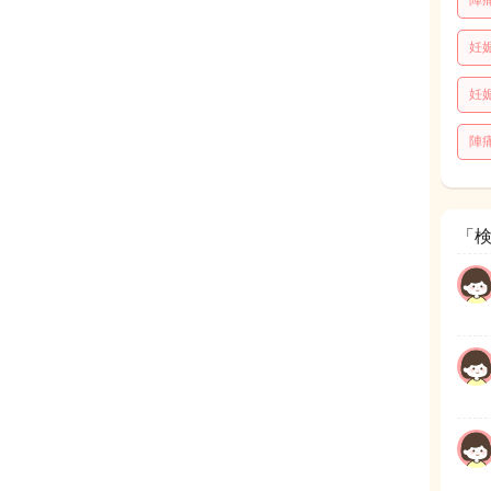
陣
妊
妊
陣
「