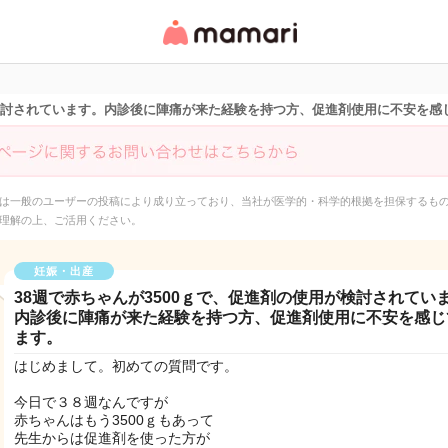
女性専用匿名QAアプ
リ・情報サイト
が検討されています。内診後に陣痛が来た経験を持つ方、促進剤使用に不安を感
は一般のユーザーの投稿により成り立っており、当社が医学的・科学的根拠を担保するも
理解の上、ご活用ください。
妊娠・出産
38週で赤ちゃんが3500ｇで、促進剤の使用が検討されてい
内診後に陣痛が来た経験を持つ方、促進剤使用に不安を感じ
ます。
はじめまして。初めての質問です。
今日で３８週なんですが
赤ちゃんはもう3500ｇもあって
先生からは促進剤を使った方が