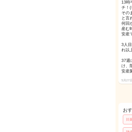
13
チ！(
その
と言
何回
産む
安産
3人
れ以
37
け、階
安産
5月27
お
妊