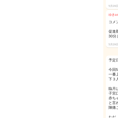
5月29
ゆきa
コメ
促進
30
5月29
予定
今回
一番
下３
臨月
子宮
赤ち
と言
陣痛
ただ