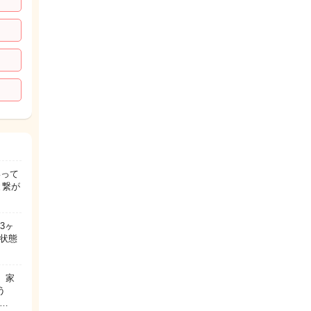
いって
と繋が
3ヶ
状態
。家
う
…