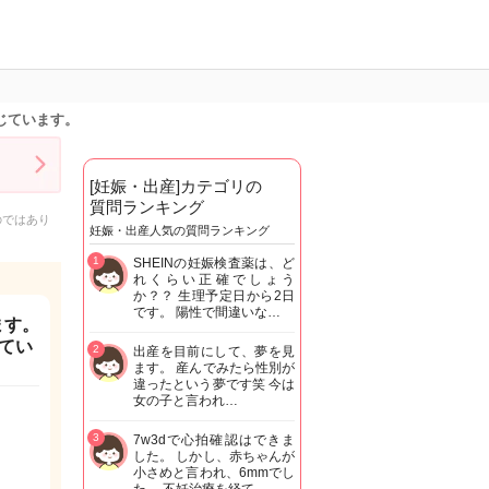
じています。
[妊娠・出産]カテゴリの
質問ランキング
のではあり
妊娠・出産人気の質問ランキング
1
SHEINの妊娠検査薬は、ど
れくらい正確でしょう
か？？ 生理予定日から2日
です。 陽性で間違いな…
ます。
てい
2
出産を目前にして、夢を見
ます。 産んでみたら性別が
違ったという夢です笑 今は
女の子と言われ…
3
7w3dで心拍確認はできま
した。 しかし、赤ちゃんが
小さめと言われ、6mmでし