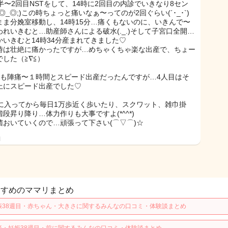
時半〜2回目NSTをして、14時に2回目の内診でいきなり8セン
◎_◎;)この時ちょっと痛いなぁ〜ってのが2回ぐらい(´･_･`)
まま分娩室移動し、14時15分…痛くもないのに、いきんで〜
われいきむと…助産師さんによる破水(._.)そして子宮口全開…
かいきむと14時34分産まれてきました♡
時は壮絶に痛かったですが…めちゃくちゃ楽な出産で、ちょー
でした（≧∇≦）
目も陣痛〜１時間とスピード出産だったんですが…4人目はそ
上にスピード出産でした♡
週に入ってから毎日1万歩近く歩いたり、スクワット、雑巾掛
段昇り降り…体力作りも大事ですよ(*^^*)
菌おいていくので…頑張って下さい(⌒▽⌒)☆
日
すすめのママリまとめ
娠38週目・赤ちゃん・大きさに関するみんなの口コミ・体験談まとめ