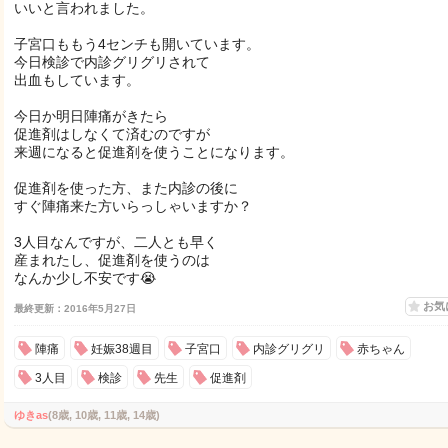
いいと言われました。
子宮口ももう4センチも開いています。
今日検診で内診グリグリされて
出血もしています。
今日か明日陣痛がきたら
促進剤はしなくて済むのですが
来週になると促進剤を使うことになります。
促進剤を使った方、また内診の後に
すぐ陣痛来た方いらっしゃいますか？
3人目なんですが、二人とも早く
産まれたし、促進剤を使うのは
なんか少し不安です😭
お気
最終更新：2016年5月27日
陣痛
妊娠38週目
子宮口
内診グリグリ
赤ちゃん
3人目
検診
先生
促進剤
ゆきas
(8歳, 10歳, 11歳, 14歳)