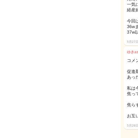
一気
経産
今回
36
37
5月27
ゆきa
コメ
促進
あっ
私は
焦っ
焦ら
お互
5月28