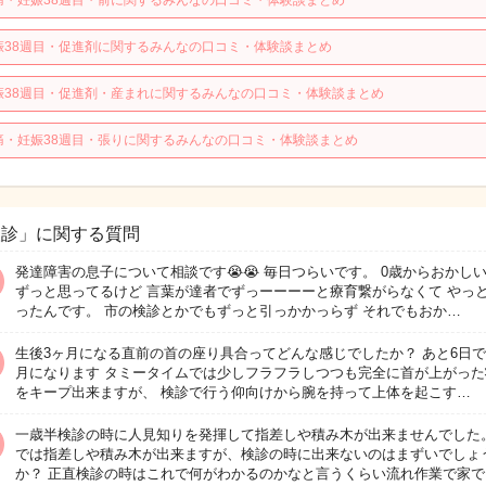
痛・妊娠38週目・前に関するみんなの口コミ・体験談まとめ
娠38週目・促進剤に関するみんなの口コミ・体験談まとめ
娠38週目・促進剤・産まれに関するみんなの口コミ・体験談まとめ
痛・妊娠38週目・張りに関するみんなの口コミ・体験談まとめ
検診」に関する質問
発達障害の息子について相談です😭😭 毎日つらいです。 0歳からおかし
ずっと思ってるけど 言葉が達者でずっーーーーと療育繋がらなくて やっ
ったんです。 市の検診とかでもずっと引っかかっらず それでもおか…
生後3ヶ月になる直前の首の座り具合ってどんな感じでしたか？ あと6日で
月になります タミータイムでは少しフラフラしつつも完全に首が上がった
をキープ出来ますが、 検診で行う仰向けから腕を持って上体を起こす…
一歳半検診の時に人見知りを発揮して指差しや積み木が出来ませんでした
では指差しや積み木が出来ますが、検診の時に出来ないのはまずいでしょ
か？ 正直検診の時はこれで何がわかるのかなと言うくらい流れ作業で家で