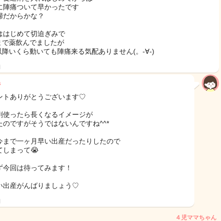
に陣痛ついて早かったです
婦だからかな？
ははじめて切迫ぎみで
wまで薬飲んでましたが
w以降いくら動いても陣痛来る気配ありません(。-∀-)
日
s
ントありがとうございます♡
剤使ったら長くなるイメージが
たのですがそうではないんですね^^*
今まで一ヶ月早い出産だったりしたので
てしまって😭
ず今回は待ってみます！
い出産がんばりましょう♡
日
４児ママちゃん