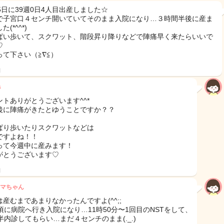
5日に39週0日4人目出産しました☆
で子宮口４センチ開いていてそのまま入院になり…３時間半後に産ま
(*^^*)
ぱい歩いて、スクワット、階段昇り降りなどで陣痛早く来たらいいで
♡
って下さい（≧∇≦）
日
s
ントありがとうございます^^*
後に陣痛がきたとゆうことですか？？
ぱり歩いたりスクワットなどは
ですよね！！
って今週中に産みます！
がとうございます♡
日
マちゃん
は産むまであまりなかったんですよ(^^;;
時頃に病院へ行き入院になり…11時50分〜1回目のNSTをして、
半内診してもらい…まだ４センチのまま(._.)