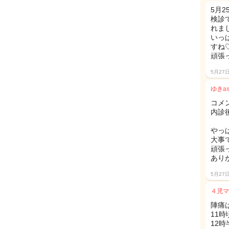
5月2
検診
れました
いっ
すね
頑張
5月27
ゆきa
コメ
内診
やっ
大事
頑張
あり
5月27
４児マ
陣痛
11
12時