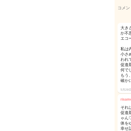
コメン
大き
か不
エコ
私は
小さ
われ
促進
何で
もう
確か
5月29
risa
それは
促進
ゃん
体を
幸せ