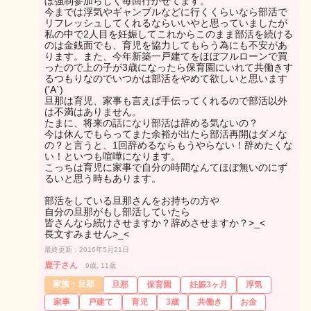
ぼ強制参加らしく毎回行かせてます。
今までは浮気やギャンブルなどに行くくらいなら部活で
リフレッシュしてくれるならいいやと思っていましたが
私の中で2人目を妊娠してこれからこのまま部活を続ける
のは金銭面でも、育児を協力してもらう為にも不安があ
ります。また、今年新築一戸建てをほぼフルローンで買
ったので上の子が3歳になったら保育園にいれて共働きす
るつもりなのでいつかは部活をやめて欲しいと思います
('A`)
旦那は育児、家事も言えば手伝ってくれるので部活以外
は不満はありません。
たまに、将来の話になり部活は辞める気ないの？
今は休んでもらってまた余裕が出たら部活再開はダメな
の？と言うと、1回辞めるならもうやらない！辞めたくな
い！といつも喧嘩になります。
こっちは育児に家事で自分の時間なんてほぼ無いのにず
るいと思う時もあります。
部活をしている旦那さんをお持ちの方や
自分の旦那がもし部活していたら
皆さんなら続けさせますか？辞めさせますか？>_<
長文すみません>_<
最終更新：2016年5月21日
鹿子さん
9歳, 11歳
家族・旦那
旦那
保育園
妊娠3ヶ月
浮気
家事
戸建て
育児
3歳
共働き
お金