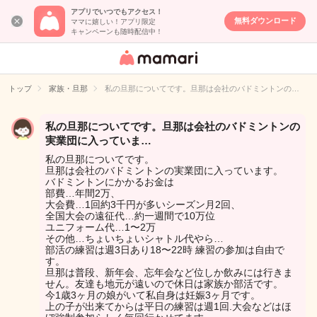
アプリでいつでもアクセス！
無料ダウンロード
ママに嬉しい！アプリ限定
キャンペーンも随時配信中！
女性専用匿名QA
アプリ・情報サ
トップ
家族・旦那
私の旦那についてです。旦那は会社のバドミントンの…
イト
私の旦那についてです。旦那は会社のバドミントンの
実業団に入っていま…
私の旦那についてです。
旦那は会社のバドミントンの実業団に入っています。
バドミントンにかかるお金は
部費…年間2万、
大会費…1回約3千円が多いシーズン月2回、
全国大会の遠征代…約一週間で10万位
ユニフォーム代…1〜2万
その他…ちょいちょいシャトル代やら…
部活の練習は週3日あり18〜22時 練習の参加は自由で
す。
旦那は普段、新年会、忘年会など位しか飲みには行きま
せん。友達も地元が遠いので休日は家族か部活です。
今1歳3ヶ月の娘がいて私自身は妊娠3ヶ月です。
上の子が出来てからは平日の練習は週1回.大会などはほ