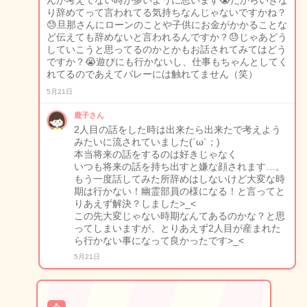
んか考えてない時が多いように思います😭だからいきな
り辞めてって言われてる気持ちなんじゃないですかね？
😓旦那さんにローンのことや子供にお金がかかることな
ど伝えても辞めないと言われるんですか？😓じゃあどう
していこうと思ってるのかとかもお話されてみてはどう
ですか？😭遊びにも行かないし、仕事もちゃんとしてく
れてるのであえてバレーには触れてません（笑）
5月21日
鹿子さん
2人目の話をした時は出来たら出来たで考えよう
みたいに流されていました(´ω`；)
本当将来の話をするのは好きじゃなく
いつも将来の話を持ち出すと嫌な顔されます…。
もう一度話してみた所辞めはしないけど大変な時
期は行かない！幽霊部員の様になる！と言ってと
りあえず解決？しました>_<
この先大変じゃない時期なんてあるのかな？と思
ってしまいますが、とりあえず2人目が産まれた
ら行かない事になって良かったです>_<
5月21日