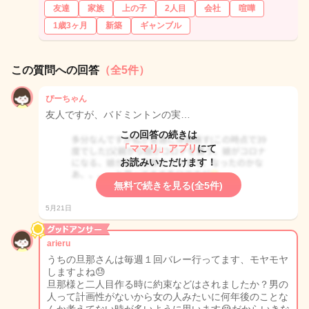
友達
家族
上の子
2人目
会社
喧嘩
1歳3ヶ月
新築
ギャンブル
この質問への回答
（全5件）
ぴーちゃん
友人ですが、バドミントンの実…
この回答の続きは
「ママリ」アプリ
にて
お読みいただけます！
無料で続きを見る(全5件)
5月21日
arieru
うちの旦那さんは毎週１回バレー行ってます、モヤモヤ
しますよね😓
旦那様と二人目作る時に約束などはされましたか？男の
人って計画性がないから女の人みたいに何年後のことな