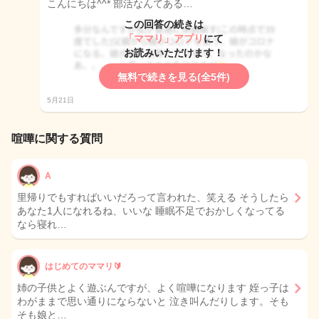
こんにちは^^* 部活なんてある…
この回答の続きは
「ママリ」アプリ
にて
お読みいただけます！
無料で続きを見る(全5件)
5月21日
喧嘩に関する質問
A
里帰りでもすればいいだろって言われた、笑える そうしたら
あなた1人になれるね、いいな 睡眠不足でおかしくなってる
なら寝れ…
はじめてのママリ🔰
姉の子供とよく遊ぶんですが、よく喧嘩になります 姪っ子は
わがままで思い通りにならないと 泣き叫んだりします。そも
そも娘と…