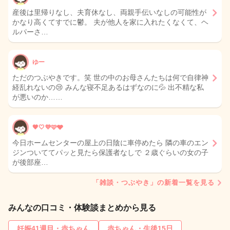
産後は里帰りなし、夫育休なし、両親手伝いなしの可能性が
かなり高くてすでに鬱。 夫が他人を家に入れたくなくて、ヘ
ルパーさ…
ゆー
ただのつぶやきです。笑 世の中のお母さんたちは何で自律神
経乱れないの😢 みんな寝不足あるはずなのに💦 出不精な私
が悪いのか……
🖤🤍💜🩷🩶
今日ホームセンターの屋上の日陰に車停めたら 隣の車のエン
ジンついててパッと見たら保護者なしで ２歳ぐらいの女の子
が後部座…
「雑談・つぶやき」の新着一覧を見る
みんなの口コミ・体験談まとめから見る
妊娠41週目・赤ちゃん
赤ちゃん・生後15日