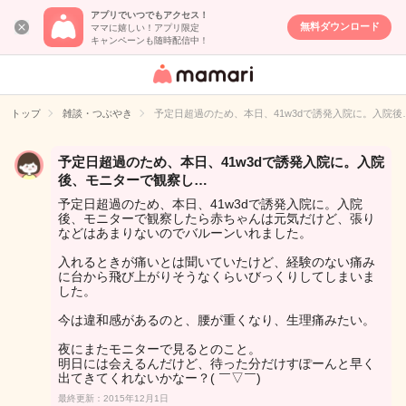
アプリでいつでもアクセス！
無料ダウンロード
ママに嬉しい！アプリ限定
キャンペーンも随時配信中！
女性専用匿名QA
アプリ・情報サ
トップ
雑談・つぶやき
予定日超過のため、本日、41w3dで誘発入院に。入院後
イト
予定日超過のため、本日、41w3dで誘発入院に。入院
後、モニターで観察し…
予定日超過のため、本日、41w3dで誘発入院に。入院
後、モニターで観察したら赤ちゃんは元気だけど、張り
などはあまりないのでバルーンいれました。
入れるときが痛いとは聞いていたけど、経験のない痛み
に台から飛び上がりそうなくらいびっくりしてしまいま
した。
今は違和感があるのと、腰が重くなり、生理痛みたい。
夜にまたモニターで見るとのこと。
明日には会えるんだけど、待った分だけすぽーんと早く
出てきてくれないかなー？( ￣▽￣)
最終更新：2015年12月1日