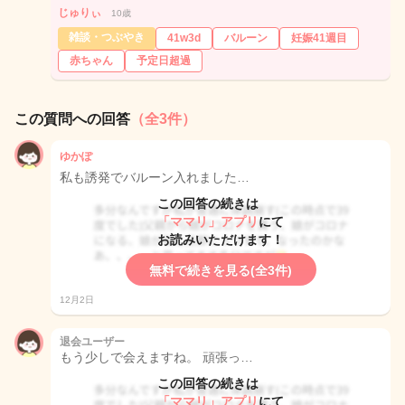
じゅりぃ
10歳
雑談・つぶやき
41w3d
バルーン
妊娠41週目
赤ちゃん
予定日超過
この質問への回答
（全3件）
ゆかぽ
私も誘発でバルーン入れました…
この回答の続きは
「ママリ」アプリ
にて
お読みいただけます！
無料で続きを見る(全3件)
12月2日
退会ユーザー
もう少しで会えますね。 頑張っ…
この回答の続きは
「ママリ」アプリ
にて