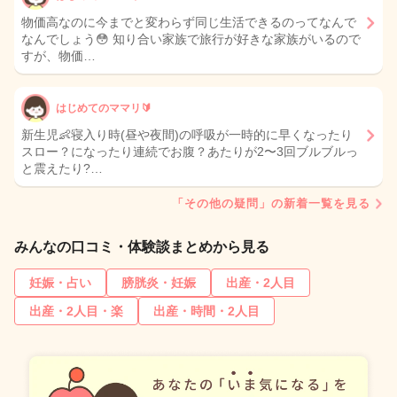
物価高なのに今までと変わらず同じ生活できるのってなんで
なんでしょう😳 知り合い家族で旅行が好きな家族がいるので
すが、物価…
はじめてのママリ🔰
新生児👶寝入り時(昼や夜間)の呼吸が一時的に早くなったり
スロー？になったり連続でお腹？あたりが2〜3回ブルブルっ
と震えたり?…
「その他の疑問」の新着一覧を見る
みんなの口コミ・体験談まとめから見る
妊娠・占い
膀胱炎・妊娠
出産・2人目
出産・2人目・楽
出産・時間・2人目