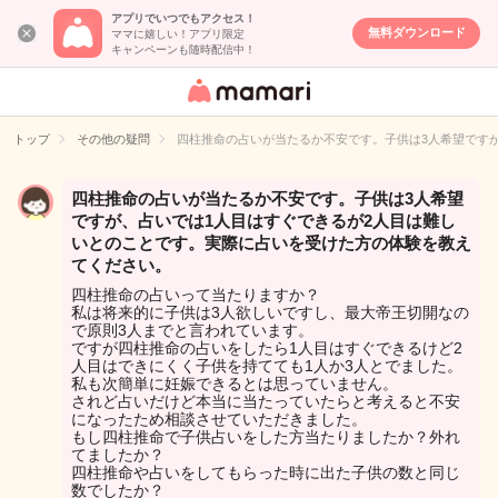
アプリでいつでもアクセス！
無料ダウンロード
ママに嬉しい！アプリ限定
キャンペーンも随時配信中！
女性専用匿名QA
アプリ・情報サ
トップ
その他の疑問
四柱推命の占いが当たるか不安です。子供は3人希望です
イト
四柱推命の占いが当たるか不安です。子供は3人希望
ですが、占いでは1人目はすぐできるが2人目は難し
いとのことです。実際に占いを受けた方の体験を教え
てください。
四柱推命の占いって当たりますか？
私は将来的に子供は3人欲しいですし、最大帝王切開なの
で原則3人までと言われています。
ですが四柱推命の占いをしたら1人目はすぐできるけど2
人目はできにくく子供を持てても1人か3人とでました。
私も次簡単に妊娠できるとは思っていません。
されど占いだけど本当に当たっていたらと考えると不安
になったため相談させていただきました。
もし四柱推命で子供占いをした方当たりましたか？外れ
てましたか？
四柱推命や占いをしてもらった時に出た子供の数と同じ
数でしたか？