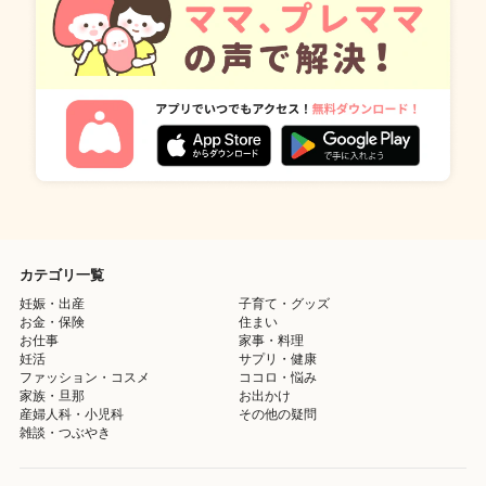
カテゴリ一覧
妊娠・出産
子育て・グッズ
お金・保険
住まい
お仕事
家事・料理
妊活
サプリ・健康
ファッション・コスメ
ココロ・悩み
家族・旦那
お出かけ
産婦人科・小児科
その他の疑問
雑談・つぶやき