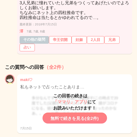
3人兄弟に憧れていたし兄弟をつくってあげたいのでよろ
しくお願いします。
ちなみにネット上の四柱推命です。
四柱推命は当たるとかゆわれてるので…。
最終更新：2018年7月15日
澪
7歳, 7歳, 8歳
その他の疑問
帝王切開
妊娠
2人目
兄弟
占い
この質問への回答
（全2件）
maki♡
私もネットで占ったことありま…
この回答の続きは
「ママリ」アプリ
にて
お読みいただけます！
無料で続きを見る(全2件)
7月15日