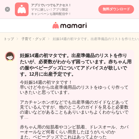
アプリでいつでもアクセス！
無料ダウンロード
ママに嬉しい！アプリ限定
キャンペーンも随時配信中！
女性専用匿名QA
アプリ・情報サ
トップ
子育て・グッズ
妊娠14週の初マタです。出産準備品のリストを作りた
イト
妊娠14週の初マタです。出産準備品のリストを作り
たいが、必要数がわからず困っています。赤ちゃん用
の服やベビーグッズについてアドバイスが欲しいで
す。12月に出産予定です。
今妊娠14週の初マタです！
早いけど今から出産準備用品のリストをゆっくり作って
いきたいと思っています。
アカチャンホンポなどでも出産準備のガイドなどあって
見ているんですが、他のところのガイドを見ると必要数
の違いなどがあることもありいまいちよくわからないで
す…
赤ちゃん用の短肌着やコンビ肌着、ドレスオール、カバ
ーオールなど何着くらい用意したほうがいいのか
また、ベビーグッズでこれはあってよかった