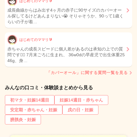
はじめてのママリ🔰
成長曲線からはみ出す4ヶ月の赤子に90サイズのカバーオー
ル探してるけどあんまりない😭 そりゃそうか、90って1歳く
らいの子が着…
はじめてのママリ🔰
赤ちゃんの成長スピードに個人差があるのは承知の上での質
問です🙇‍♀️ 7月末ごろに生まれ、 36w0dの早産児で出生体重25
46g、身…
「カバーオール」に関する質問一覧を見る
みんなの口コミ・体験談まとめから見る
初マタ・妊娠14週目
妊娠14週目・赤ちゃん
安定期・赤ちゃん・妊娠
戌の日・妊娠
膀胱炎・妊娠