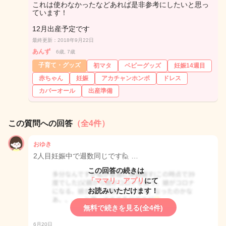
これは使わなかったなどあれば是非参考にしたいと思っ
ています！
12月出産予定です
最終更新：2018年9月22日
あんず
6歳, 7歳
子育て・グッズ
初マタ
ベビーグッズ
妊娠14週目
赤ちゃん
妊娠
アカチャンホンポ
ドレス
カバーオール
出産準備
この質問への回答
（全4件）
おゆき
2人目妊娠中で週数同じです🙋 …
この回答の続きは
「ママリ」アプリ
にて
お読みいただけます！
無料で続きを見る(全4件)
6月20日