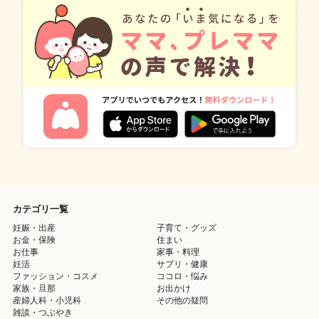
カテゴリ一覧
妊娠・出産
子育て・グッズ
お金・保険
住まい
お仕事
家事・料理
妊活
サプリ・健康
ファッション・コスメ
ココロ・悩み
家族・旦那
お出かけ
産婦人科・小児科
その他の疑問
雑談・つぶやき