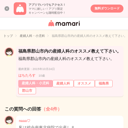
アプリでいつでもアクセス！
無料ダウンロード
ママに嬉しい！アプリ限定
キャンペーンも随時配信中！
女性専用匿名QA
アプリ・情報サ
トップ
産婦人科・小児科
福島県郡山市内の産婦人科のオススメ教えて下さい。
イト
福島県郡山市内の産婦人科のオススメ教えて下さい。
福島県郡山市内の産婦人科のオススメ教えて下さい。
最終更新：2015年10月24日
はちたろす
10歳
産婦人科・小児科
産婦人科
オススメ
福島県
郡山市
この質問への回答
（全4件）
naaa♡
私は総合南東北病院で出産しま…