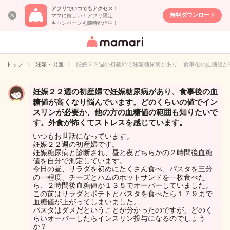
アプリでいつでもアクセス！
無料ダウンロード
ママに嬉しい！アプリ限定
キャンペーンも随時配信中！
女性専用匿名QA
アプリ・情報サ
トップ
妊娠・出産
妊娠２２週の初産婦で妊娠糖尿病があり、食事後の血糖値が
イト
妊娠２２週の初産婦で妊娠糖尿病があり、食事後の血
糖値が高くなり悩んでいます。どのくらいの値でイン
スリンが必要か、他の方の血糖値の範囲も知りたいで
す。外食が怖くてストレスを感じています。
いつもお世話になっています。
妊娠２２週の初産婦です。
妊娠糖尿病と診断され、昼と夜どちらかの２時間後血糖
値を自分で測定しています。
今日の昼、サラダを初めにたくさん食べ、パスタを三分
の一程度、チーズとハムのホットサンドを一枚食べた
ら、２時間後血糖値が１３５でオーバーしていました。
この前はサラダとポテトとパスタを食べたら１７９まで
血糖値が上がってしまいました。
パスタはダメだということが分かったのですが、どのく
らいオーバーしたらインスリン投与になるのでしょう
か？