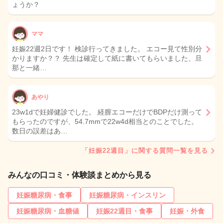
ょうか？
ママ
妊娠22週2日です！ 検診行ってきました。 エコー見て性別分
かりますか？？ 先生は確定して紙に書いてもらいました、旦
那と一緒…
あやり
23w1dで妊婦健診でした。 経膣エコーだけでBDPだけ測って
もらったのですが、54.7mmで22w4d相当とのことでした。
数日の誤差はあ…
「妊娠22週目」に関する質問一覧を見る
みんなの口コミ・体験談まとめから見る
妊娠糖尿病・食事
妊娠糖尿病・インスリン
妊娠糖尿病・血糖値
妊娠22週目・食事
妊娠・外食