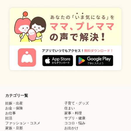
カテゴリ一覧
妊娠・出産
子育て・グッズ
お金・保険
住まい
お仕事
家事・料理
妊活
サプリ・健康
ファッション・コスメ
ココロ・悩み
家族・旦那
お出かけ