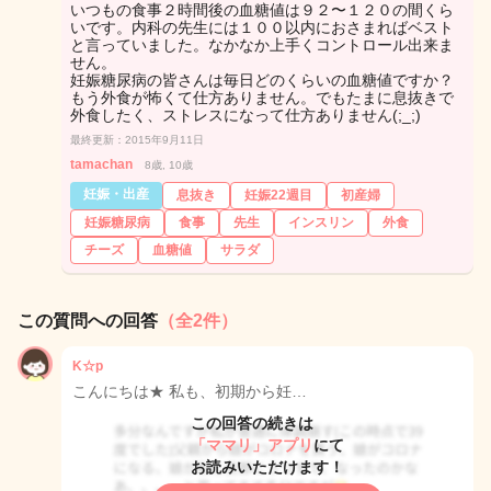
いつもの食事２時間後の血糖値は９２〜１２０の間くら
いです。内科の先生には１００以内におさまればベスト
と言っていました。なかなか上手くコントロール出来ま
せん。
妊娠糖尿病の皆さんは毎日どのくらいの血糖値ですか？
もう外食が怖くて仕方ありません。でもたまに息抜きで
外食したく、ストレスになって仕方ありません(;_;)
最終更新：2015年9月11日
tamachan
8歳, 10歳
妊娠・出産
息抜き
妊娠22週目
初産婦
妊娠糖尿病
食事
先生
インスリン
外食
チーズ
血糖値
サラダ
この質問への回答
（全2件）
K☆p
こんにちは★ 私も、初期から妊…
この回答の続きは
「ママリ」アプリ
にて
お読みいただけます！