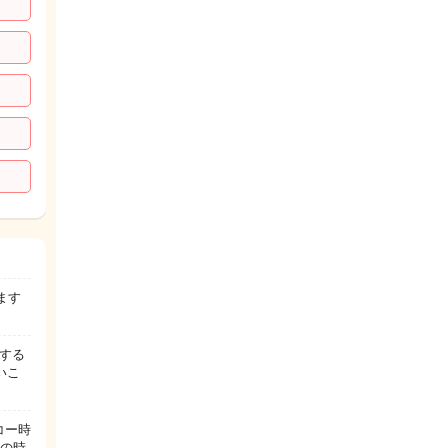
ます
する
いこ
コー時
週の時