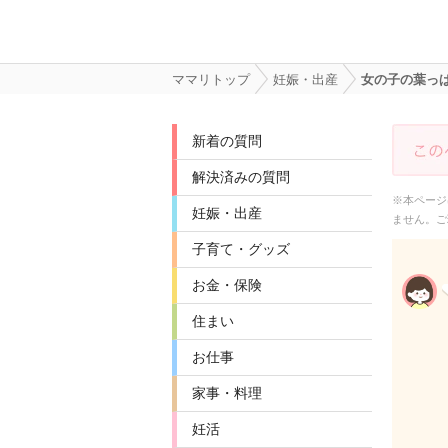
ママリトップ
妊娠・出産
女の子の葉っ
新着の質問
解決済みの質問
※本ページ
妊娠・出産
ません。ご
子育て・グッズ
お金・保険
住まい
お仕事
家事・料理
妊活