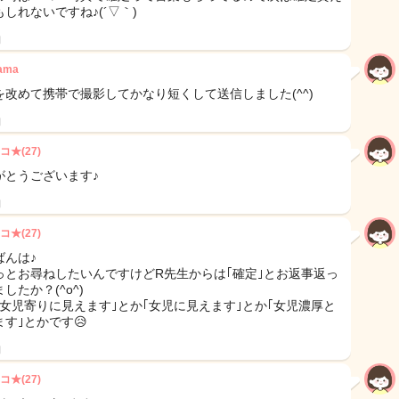
しれないですね♪(´▽｀)
日
ama
を改めて携帯で撮影してかなり短くして送信しました(^^)
日
コ★(27)
がとうございます♪
日
コ★(27)
ばんは♪
っとお尋ねしたいんですけどR先生からは｢確定｣とお返事返っ
したか？(^o^)
｢女児寄りに見えます｣とか｢女児に見えます｣とか｢女児濃厚と
ます｣とかです😥
日
コ★(27)