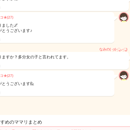
日
コ★(27)
りました🌌
がとうございます♪
日
なみの( ᵕ̤ɜ)ᵕ̤ૢᴗᵕ̤ૢ)
りますか？多分女の子と言われてます。
日
コ★(27)
がとうございます🙋
日
すすめのママリまとめ