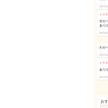
9月10
トラヌ
分か
あり
9月10
わか
9月10
トラヌ
あり
9月10
お