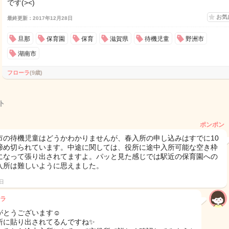
です(><)
お気
最終更新：2017年12月28日
旦那
保育園
保育
滋賀県
待機児童
野洲市
湖南市
フローラ
(9歳)
ト
ポンポン
市の待機児童はどうかわかりませんが、春入所の申し込みはすでに10
締め切られています。中途に関しては、役所に途中入所可能な空き枠
になって張り出されてますよ。パッと見た感じでは駅近の保育園への
入所は難しいように思えました。
8日
ラ
がとうございます☺︎
所に貼り出されてるんですね✨