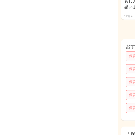
もし
思います
12月2
お
保
保
保
保
保
「