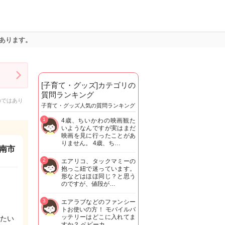
あります。
[子育て・グッズ]カテゴリの
質問ランキング
のではあり
子育て・グッズ人気の質問ランキング
1
4歳、ちいかわの映画観た
いようなんですが実はまだ
映画を見に行ったことがあ
りません。 4歳、ち…
南市
2
エアリコ、タックマミーの
抱っこ紐で迷っています。
形などはほほ同じ？と思う
のですが、値段が…
3
エアラブなどのファンシー
トお使いの方！ モバイルバ
ッテリーはどこに入れてま
たい
すか？ ベビーカ…