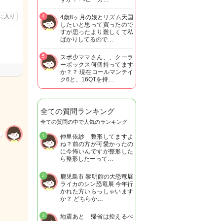
に入り
4
4歳8ヶ月の娘とリズム天国
したいと思って買ったので
すが思ったより難しくて私
ばかりしてるので…
5
スポ少ママさん、、クーラ
ーボックス何個持ってます
か？？ 現在コールマンテイ
ク6と、16QTを持…
全ての質問ランキング
全ての質問の中で人気のランキング
1
仲里依紗 整形してますよ
ね？前の方が可愛かったの
に今怖いんですが整形した
ら整形したーって…
2
鹿児島市 黎明館の大恐竜展
ライカのシン恐竜展 今年行
かれた方いらっしゃいます
か？ どちらか…
3
地震あと 帰省は控えるべ