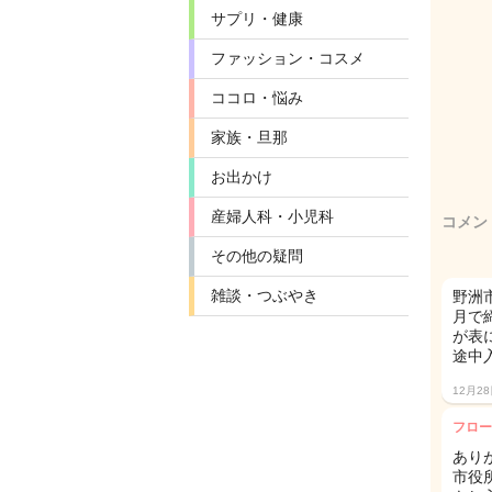
サプリ・健康
ファッション・コスメ
ココロ・悩み
家族・旦那
お出かけ
産婦人科・小児科
コメン
その他の疑問
雑談・つぶやき
野洲
月で
が表
途中
12月2
フロー
あり
市役