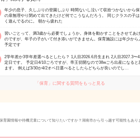
年少の息子、久しぶりの登園しぶり 時間ないし泣いて収拾つかないから保
の扉無理やり閉めて出てきたけど何でこうなんだろう。 同じクラスの子は
く遊んでるのに。 朝から疲れた
習いごとって、満3歳から必要でしょうか。身体を動かすことをさせてあ
のですが、年子の子がいて付き添いができません。保育施設には年少から
予定です
2学年差か3学年差選べるとしたら？ 1人目2026.6月生まれ 2人目2027.3〜
定日です。 予定日4/10ごろですが、帝王切開なので38wごろ出産になると
ます。 例えば3/30か4/2オペ日選べるとしたらどちらが良いのでし…
「保育」に関する質問をもっと見る
保育園情報や待機児童について知りたいですか？湖南市から引っ越す可能性もあり