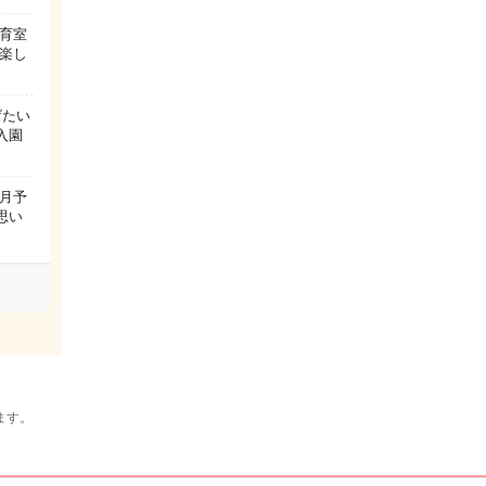
育室
楽し
げたい
入園
4月予
思い
ます。