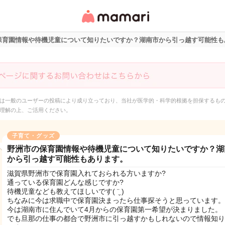
女性専用匿名QAアプ
リ・情報サイト
保育園情報や待機児童について知りたいですか？湖南市から引っ越す可能性も
は一般のユーザーの投稿により成り立っており、当社が医学的・科学的根拠を担保するも
理解の上、ご活用ください。
子育て・グッズ
野洲市の保育園情報や待機児童について知りたいですか？湖
から引っ越す可能性もあります。
滋賀県野洲市で保育園入れておられる方いますか?
通っている保育園どんな感じですか?
待機児童なども教えてほしいです( ¨̮ )
ちなみに今は求職中で保育園決まったら仕事探そうと思っています。
今は湖南市に住んでいて4月からの保育園第一希望が決まりました。
でも旦那の仕事の都合で野洲市に引っ越すかもしれないので情報知り