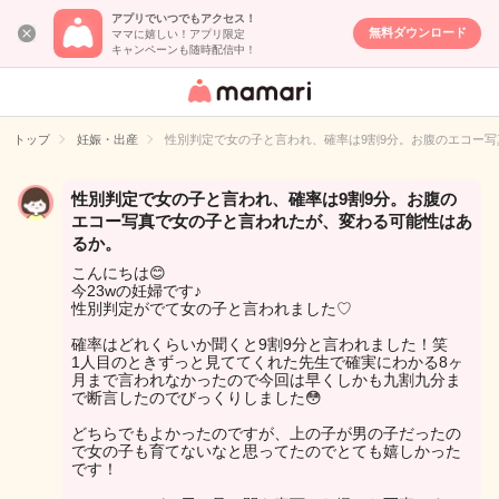
アプリでいつでもアクセス！
無料ダウンロード
ママに嬉しい！アプリ限定
キャンペーンも随時配信中！
女性専用匿名QA
アプリ・情報サ
トップ
妊娠・出産
性別判定で女の子と言われ、確率は9割9分。お腹のエコー
イト
性別判定で女の子と言われ、確率は9割9分。お腹の
エコー写真で女の子と言われたが、変わる可能性はあ
るか。
こんにちは😊
今23wの妊婦です♪
性別判定がでて女の子と言われました♡
確率はどれくらいか聞くと9割9分と言われました！笑
1人目のときずっと見ててくれた先生で確実にわかる8ヶ
月まで言われなかったので今回は早くしかも九割九分ま
で断言したのでびっくりしました😳
どちらでもよかったのですが、上の子が男の子だったの
で女の子も育てないなと思ってたのでとても嬉しかった
です！