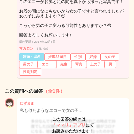
このエコーがお尻と足の間を真下から撮った写真です！
お股の間になにもないから女の子ですと言われましたが
女の子にみえますか？😶
こっから男の子に変わる可能性もありますか？😳
回答よろしくお願いします♪
最終更新：2017年12月6日
マカロン
8歳, 9歳
妊娠・出産
妊娠23週目
性別
妊婦
女の子
男の子
エコー
先生
写真
上の子
男
性別判定
この質問への回答
（全1件）
ゆずまま
私も似たようなエコーで女の子…
この回答の続きは
「ママリ」アプリ
にて
お読みいただけます！