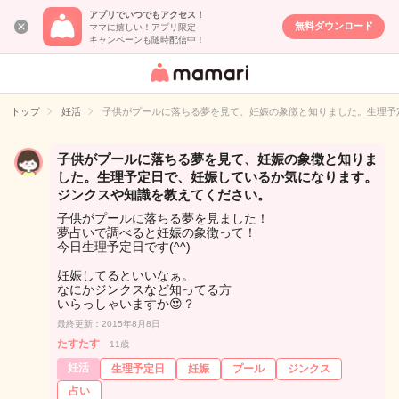
アプリでいつでもアクセス！
無料ダウンロード
ママに嬉しい！アプリ限定
キャンペーンも随時配信中！
女性専用匿名QA
アプリ・情報サ
トップ
妊活
子供がプールに落ちる夢を見て、妊娠の象徴と知りました。生理予
イト
子供がプールに落ちる夢を見て、妊娠の象徴と知りま
した。生理予定日で、妊娠しているか気になります。
ジンクスや知識を教えてください。
子供がプールに落ちる夢を見ました！
夢占いで調べると妊娠の象徴って！
今日生理予定日です(^^)
妊娠してるといいなぁ。
なにかジンクスなど知ってる方
いらっしゃいますか😍？
最終更新：2015年8月8日
たすたす
11歳
妊活
生理予定日
妊娠
プール
ジンクス
占い