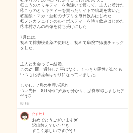
③こうのとりキティーを色違いで買って、主人と着けた
④こうのとりキティーを買ったサイトで絵馬を書いた
⑤葉酸・マカ・亜鉛のサプリを毎日飲みはじめた
⑥ノンカフェインのルイボスティーを時々飲みはじめた
⑦木村さんの画像を待ち受けにした
7月には、
初めて排卵検査薬の使用と、初めて病院で卵胞チェック
をした。
主人と出会って→結婚。
この2年間、避妊した事はなく、くっきり陽性が出ても
いつも化学流産ばかりになっていました。
しかし、7月の生理が遅れ、
つい先日、8月5日に妊娠が分かり、胎嚢確認しました(*
^^*)♡
8月8日
たすたす
おめでとうございます💓
沢山教えていただき
すごく嬉しいです(^^)！