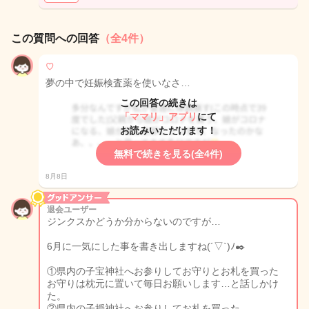
この質問への回答
（全4件）
♡
夢の中で妊娠検査薬を使いなさ…
この回答の続きは
「ママリ」アプリ
にて
お読みいただけます！
無料で続きを見る(全4件)
8月8日
退会ユーザー
ジンクスかどうか分からないのですが…
6月に一気にした事を書き出しますね(´▽`)ﾉ✒️
①県内の子宝神社へお参りしてお守りとお札を買った
お守りは枕元に置いて毎日お願いします…と話しかけ
た。
②県内の子授神社へお参りしてお札を買った