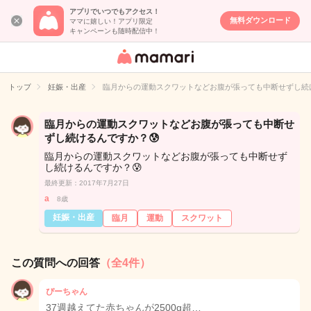
アプリでいつでもアクセス！
無料ダウンロード
ママに嬉しい！アプリ限定
キャンペーンも随時配信中！
女性専用匿名QA
アプリ・情報サ
トップ
妊娠・出産
臨月からの運動スクワットなどお腹が張っても中断せずし続け
イト
臨月からの運動スクワットなどお腹が張っても中断せ
ずし続けるんですか？😰
臨月からの運動スクワットなどお腹が張っても中断せず
し続けるんですか？😰
最終更新：2017年7月27日
a
8歳
妊娠・出産
臨月
運動
スクワット
この質問への回答
（全4件）
ぴーちゃん
37週越えてた赤ちゃんが2500g超…