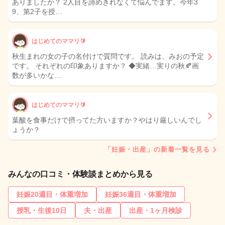
ありましたか？ 2人目を諦めきれなくて悩んでます。今年3
9、第2子を授…
はじめてのママリ🔰
秋生まれの女の子の名付けで質問です。 読みは、みおの予定
です。 それぞれの印象ありますか？ ◆実緒…実りの秋🍂画
数が多いかな…
はじめてのママリ🔰
葉酸を食事だけで摂ってた方いますか？やはり厳しいんでし
ょうか？
「妊娠・出産」の新着一覧を見る
みんなの口コミ・体験談まとめから見る
妊娠20週目・体重増加
妊娠36週目・体重増加
授乳・生後10日
夫・出産
出産・1ヶ月検診