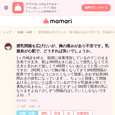
アプリでいつでもアクセス！
無料ダウンロード
ママに嬉しい！アプリ限定
キャンペーンも随時配信中！
女性専用匿名QA
アプリ・情報サ
トップ
妊娠・出産
授乳間隔を広げたいが、胸の痛みがあり不安です。乳腺炎が
イト
授乳間隔を広げたいが、胸の痛みがあり不安です。乳
腺炎が心配で、どうすれば良いでしょうか。
1ヶ月検診を終え、順調に体重増加しているのでこのまま
完母で大丈夫、夜は3時間おきに起こして授乳しなくて大
丈夫と言われて嬉しくて4時間くらいあけようと思ったの
ですが、2時間くらいで胸が痛くなってきて3時間間隔が
限界です💦岩のようにかたくなって我慢しきれず結局3時
間おきの授乳になっています…。ちょっと我慢して間隔
あけるしかないとは思っているのですが乳腺炎が怖くて
勇気が出ません。このままだとずっと3時間で限界の乳に
なりますよね？少しずつ間隔のばしていくしかないです
よね…？
最終更新：7月9日
こっぴ
生後2ヶ月
妊娠・出産
授乳
完母
夫
体重増加