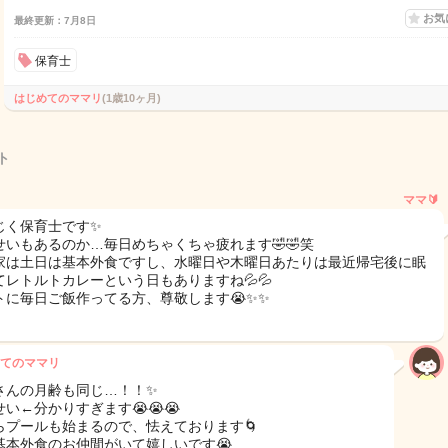
お気
最終更新：7月8日
保育士
はじめてのママリ
(1歳10ヶ月)
ト
ママ🔰
じく保育士です✨
せいもあるのか…毎日めちゃくちゃ疲れます🤣🤣笑
家は土日は基本外食ですし、水曜日や木曜日あたりは最近帰宅後に眠
てレトルトカレーという日もありますね💦💦
トに毎日ご飯作ってる方、尊敬します😭✨✨
てのママリ
さんの月齢も同じ…！！✨️
い←分かりすぎます😭😭😭
らプールも始まるので、怯えております🌀
基本外食のお仲間がいて嬉しいです😭