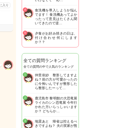
いけなくて 一応…
に入り
4
食洗機を導入しようか悩ん
でます！ 食洗機あってよか
ったって意見はたくさん聞
いてきたので逆…
5
夕食がお好み焼きの日は、
付け合わせ何にします
か？？
全ての質問ランキング
全ての質問の中で人気のランキング
1
仲里依紗 整形してますよ
ね？前の方が可愛かったの
に今怖いんですが整形した
ら整形したーって…
2
鹿児島市 黎明館の大恐竜展
ライカのシン恐竜展 今年行
かれた方いらっしゃいます
か？ どちらか…
3
地震あと 帰省は控えるべ
きですよね？ 夫の実家が熊