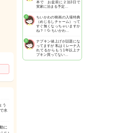
本で お盆前に２泊3日で
実家に泊まる予定…
4
ちいかわの映画の入場特典
（めじるしチャーム）って
すぐ無くなっちゃいますか
ね？！💦 ちいかわ…
5
ナプキン値上げが話題にな
ってますが 私はミレーナ入
れてるからもう1年以上ナ
プキン買ってない…
ょう
ので水
動に
もいい