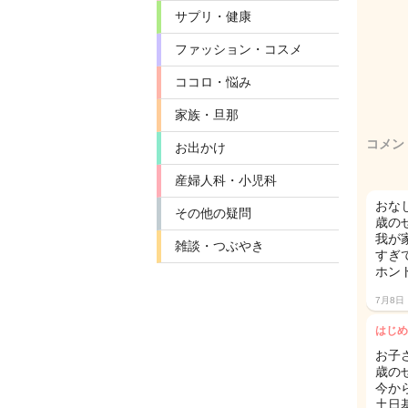
サプリ・健康
ファッション・コスメ
ココロ・悩み
家族・旦那
コメン
お出かけ
産婦人科・小児科
おな
その他の疑問
歳の
我が
雑談・つぶやき
すぎ
ホン
7月8日
はじめ
お子
歳のせ
今か
土日