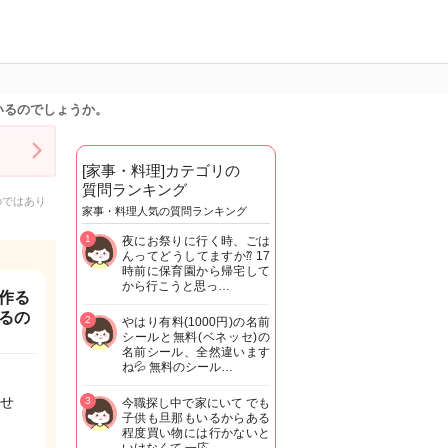
いるのでしょうか。
[家事・料理]カテゴリの
質問ランキング
のではあり
家事・料理人気の質問ランキング
1
夜にお祭りに行く時、ごは
んってどうしてますか⁇ 17
時前に保育園から帰宅して
から行こうと思っ…
作る
るの
2
やはり有料(1000円)の名前
シールと無料(ベネッセ)の
名前シール、全然違います
ね💦 無料のシール…
せ
3
今職探し中で家にいて でも
子供も旦那もいるからある
程度買い物には行かないと