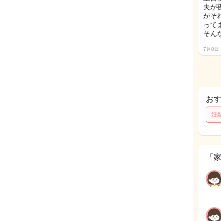
夫が
がそ
ってま
そん
7月8日
お
妊
「