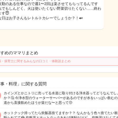
夜勤のある仕事なので週1〜2回は楽させてもらってるんです
れでもしんどく、火は使いたくない野菜切りたくない……終わ
す😇
な日はお子さんもレトルトカレーでしょうか？！🍛
すすめのママリまとめ
娠・保育士に関するみんなの口コミ・体験談まとめ
家事・料理」に関する質問
カインズとかニトリに売ってる水道に取り付ける浄水器ってどうなんでし
か？🤔 今浄水型のウォーターサーバーがあるのですが水をいっぱい飲む
道から直接飲めたほうが楽だな〜と思って🥺
ホットクック持ってたら炊飯器捨てますか？？ なんかもう色々捨てたい衝
駆られてて😂 炊飯器とホットクックあれば便利だけど、 炊飯器はなくて