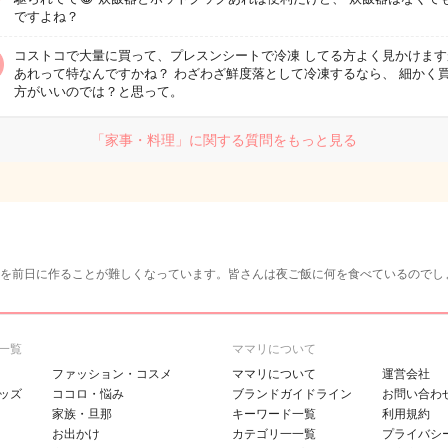
ですよね？
コストコで大量に買って、プレスンシートで冷凍 してる方よく見かけます
あれって特なんですかね？ わざわざ鮮度落として冷凍するなら、 細かく
方がいいのでは？と思って。
「家事・料理」に関する質問をもっと見る
を前日に作ることが難しくなっています。皆さんは夜ご飯に何を食べているのでし
一覧
ママリについて
ファッション・コスメ
ママリについて
運営会社
ッズ
ココロ・悩み
ブランドガイドライン
お問い合わ
家族・旦那
キーワード一覧
利用規約
お出かけ
カテゴリ一一覧
プライバシ