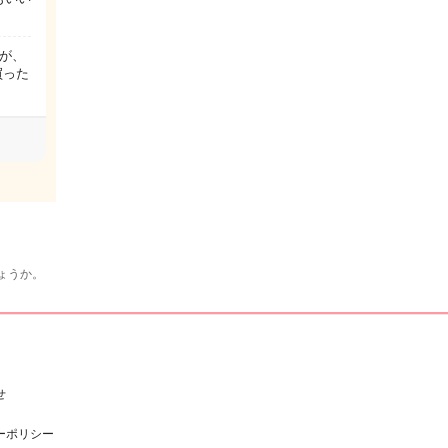
が、
買った
ょうか。
せ
ーポリシー