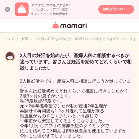
アプリでいつでもアクセス！
無料ダウンロード
ママに嬉しい！アプリ限定
キャンペーンも随時配信中！
女性専用匿名QA
アプリ・情報サ
トップ
妊活
2人目の妊活を始めたが、産婦人科に相談するべきか迷っています
イト
2人目の妊活を始めたが、産婦人科に相談するべきか
迷っています。皆さんは妊活を始めてどれくらいで相
談しましたか。
2人目妊活中です。産婦人科に相談に行こうか迷っていま
す。
皆さんは妊活初めてどれくらいで相談に行きましたか？
2歳3ヶ月の息子がいます。
私28歳旦那35歳です。
元々2学年差希望でしたが私が産後2年生理が
再開せず再開後も1.2ヶ月遅れて生理が来る
出血量がものすごく少ないという感じで
半年前から安定してくるようになりました。
今年1月からアプリの排卵予想のタイミングで
妊活を始めここ3周期は排卵検査薬を使用していますが
今回も生理がきてしまいました。