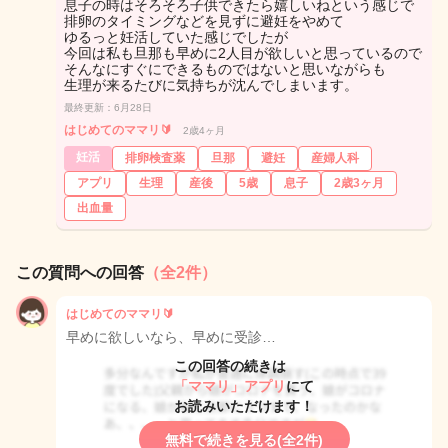
息子の時はそろそろ子供できたら嬉しいねという感じで
排卵のタイミングなどを見ずに避妊をやめて
ゆるっと妊活していた感じでしたが
今回は私も旦那も早めに2人目が欲しいと思っているので
そんなにすぐにできるものではないと思いながらも
生理が来るたびに気持ちが沈んでしまいます。
最終更新：6月28日
はじめてのママリ🔰
2歳4ヶ月
妊活
排卵検査薬
旦那
避妊
産婦人科
アプリ
生理
産後
5歳
息子
2歳3ヶ月
出血量
この質問への回答
（全2件）
はじめてのママリ🔰
早めに欲しいなら、早めに受診…
この回答の続きは
「ママリ」アプリ
にて
お読みいただけます！
無料で続きを見る(全2件)