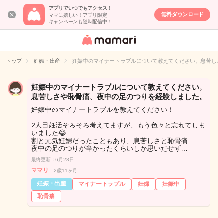
アプリでいつでもアクセス！
無料ダウンロード
ママに嬉しい！アプリ限定
キャンペーンも随時配信中！
女性専用匿名QA
アプリ・情報サ
トップ
妊娠・出産
妊娠中のマイナートラブルについて教えてください。息苦し
イト
妊娠中のマイナートラブルについて教えてください。
息苦しさや恥骨痛、夜中の足のつりを経験しました。
妊娠中のマイナートラブルを教えてください！
2人目妊活そろそろ考えてますが、もう色々と忘れてしま
いました😂
割と元気妊婦だったこともあり、息苦しさと恥骨痛
夜中の足のつりが辛かったくらいしか思いだせず…
最終更新：6月28日
ママリ
2歳11ヶ月
妊娠・出産
マイナートラブル
妊婦
妊娠中
恥骨痛