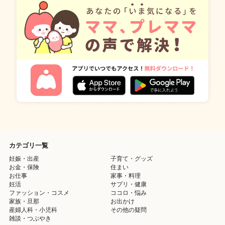
カテゴリ一覧
妊娠・出産
子育て・グッズ
お金・保険
住まい
お仕事
家事・料理
妊活
サプリ・健康
ファッション・コスメ
ココロ・悩み
家族・旦那
お出かけ
産婦人科・小児科
その他の疑問
雑談・つぶやき