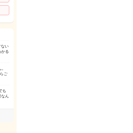
方ない
わかる
ん。
らご
でも
逆なん