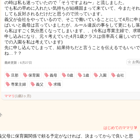
の時は私も迷っていたので「そうですよね〜」と流しました。
でも私の早めに入れたい気持ちが結構固まって来ていて、今またそれ
しても反対されるだけだと思うので渋っています。
義父が会社をやっているので、そこで働いていることにして4月に申
ばいいと義母は言っていましたが、ルール違反の事をして更にもし落
ら私はすごく気分悪くなってしまいます、、(今私は専業主婦で、求
申し込みになり、元々考えていた4月1歳クラスは倍率高く厳しいので
での入園を私は考えています)
先に申し込んでしまって、結果待ちだと言うことを伝えるでもいいで
ね…？？
お気
最終更新：6月27日
旦那
保育園
義母
0歳
1歳
入園
会社
専業主婦
義父
求職
ママリ
(1歳2ヶ月)
ト
はじめてのママリ🔰
義父母に保育園関係で頼る予定がなければ、決まってからで良いと思