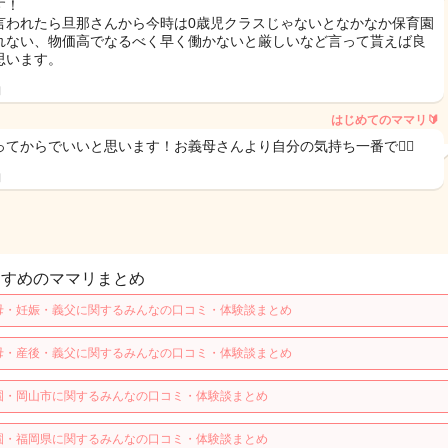
す！
言われたら旦那さんから今時は0歳児クラスじゃないとなかなか保育園
れない、物価高でなるべく早く働かないと厳しいなど言って貰えば良
思います。
日
はじめてのママリ🔰
ってからでいいと思います！お義母さんより自分の気持ち一番で🙆‍♀️
日
すすめのママリまとめ
母・妊娠・義父に関するみんなの口コミ・体験談まとめ
母・産後・義父に関するみんなの口コミ・体験談まとめ
園・岡山市に関するみんなの口コミ・体験談まとめ
園・福岡県に関するみんなの口コミ・体験談まとめ