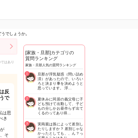
どうでしょうか。
[家族・旦那]カテゴリの
質問ランキング
のではあり
家族・旦那人気の質問ランキング
1
旦那が浮気疑惑（問い詰め
済）があったので、いろい
ろと決まり事を決めようと
思っています。 浮…
は反
うで
2
夏休みに同居の義父母に子
ども預けて出勤して、子ど
もの分しかお昼作らず出て
私は思
くるのってあり得…
べき
3
実両親は孫によって差別し
たりしますか？ 差別じゃな
が
かったとしても、、ん？っ
、そ