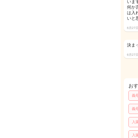
いま
何か
は入
いと
6月27
決ま
6月27
お
義
義
入
入