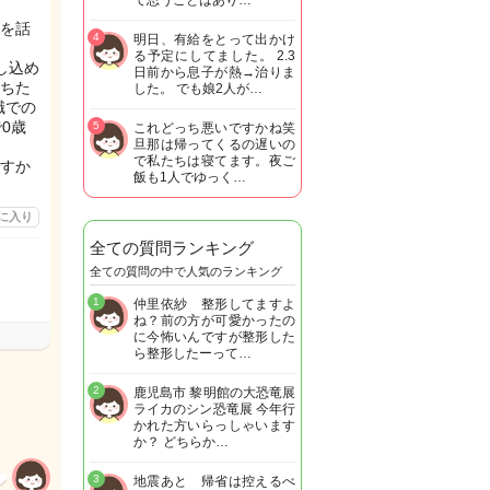
て思うことはあり…
を話
4
明日、有給をとって出かけ
る予定にしてました。 2.3
し込め
日前から息子が熱→治りま
ちた
した。 でも娘2人が…
職での
0歳
5
これどっち悪いですかね笑
旦那は帰ってくるの遅いの
で私たちは寝てます。夜ご
すか
飯も1人でゆっく…
に入り
全ての質問ランキング
全ての質問の中で人気のランキング
1
仲里依紗 整形してますよ
ね？前の方が可愛かったの
に今怖いんですが整形した
ら整形したーって…
2
鹿児島市 黎明館の大恐竜展
ライカのシン恐竜展 今年行
かれた方いらっしゃいます
か？ どちらか…
3
地震あと 帰省は控えるべ