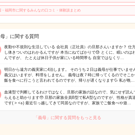
園・福岡市に関するみんなの口コミ・体験談まとめ
義母」に関する質問
夜勤や不規則な生活している 会社員（正社員）の旦那さんいますか？ 仕
し体きついのはわかるんですが 本当にねてばかりで😓 とくに、眠いのは
んですが、 たとえば休日子供が家にいる時間帯も 自室ではなくリ…
明日から遠方の義実家に4泊します。 そのうち２日は義母が仕事でいませ
義父はいますが、料理をしません。 義母は夜７時に帰ってくるのでそこか
飯を食べに行こうと言われてるのですが、帰りが遅くなります💦 私が晩…
血液型で判断してるわけではなく、旦那の家族の話なので、気にせず読ん
らえると助かります🥹 旦那の家族全員B型で私A型なのですが、性格が真
です( > <꧞) 最近引っ越してきて同居なのですが、家族でご飯食べや遊…
「義母」に関する質問をもっと見る