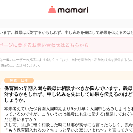
女性専用匿名QAアプ
リ・情報サイト
います。義母は反対するかもしれず、申し込みを先にして結果を伝えるのは
は一般のユーザーの投稿により成り立っており、当社が医学的・科学的根拠を担保するも
理解の上、ご活用ください。
家族・旦那
保育園の早期入園を義母に相談すべきか悩んでいます。義母
対するかもしれず、申し込みを先にして結果を伝えるのはど
しょうか。
本来考えていた保育園入園時期より9ヶ月早く入園申し込みしようと
っているのですが、こういうのは義母にも先に伝える(相談しておく)
だと思いますか？
少し前、旦那に軽く相談した時に旦那が義母にも言ったらしく、義母
「もう保育園入れるの？ちょっと早いよ寂しいよね〜」と言ってきて