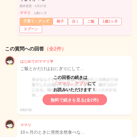
最終更新：6月27日
ママリ
1歳2ヶ月
子育て・グッズ
椅子
泣く
ご飯
1歳1ヶ月
スプーン
この質問への回答
（全2件）
はじめてのママリ🔰
ご飯とかだけはおにぎりにして…
この回答の続きは
「ママリ」アプリ
にて
お読みいただけます！
無料で続きを見る(全2件)
6月27日
ママリ
10ヶ月のときに突然全然食べな…