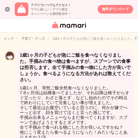
アプリでいつでもアクセス！
無料ダウンロード
ママに嬉しい！アプリ限定
キャンペーンも随時配信中！
女性専用匿名QA
アプリ・情報サ
トップ
子育て・グッズ
1歳1ヶ月の子どもが急にご飯を食べなくなりました。
イト
1歳1ヶ月の子どもが急にご飯を食べなくなりまし
た。手掴みの食べ物は食べますが、スプーンでの食事
は拒否します。全て手掴みの食べ物にした方が良いで
しょうか。食べるようになる方法があれば教えてくだ
さい。
1歳1ヶ月、突然ご飯全然食べなくなりました。
7.8ヶ月頃は結構食べてましたが、それ以降は椅子からす
ぐ立ったり、わざと落とす…などし始めたのでその時点
で終わりにしていて完食しない事が増えました。
そして最近はお腹空いていると思うのに、何かが嫌でべ
ーっと出す、顔を背けて泣くと言った感じです。
手掴み出来るメニューならまだ食べてくれますが、スプ
ーンであげようとするとダメです。
全て手掴みで食べれる物にした方が良いんですかね？
他にこう変えたら食べるようになった！みたいなことあ
りますか？🥲