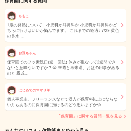
保育園に関する質問
ももこ
1歳の発熱について、小児科か耳鼻科か 小児科か耳鼻科かど
ちらに行けばいいか悩んでます。 これまでの経過↓ 7/29 黄色
の鼻水 …
お豆ちゃん
保育園でのフッ素洗口(週一回法) 休みが重なって2週間でき
ないと意味ないですか？😭 来週と再来週、お盆の用事がある
のと 親戚…
はじめてのママリ🔰
個人事業主、フリーランスなどで収入が保育料以上にならな
い月もあるのに保育園に預けるのどう思いますか💦
「保育園」に関する質問一覧を見る
みんなの口コミ・体験談まとめから見る