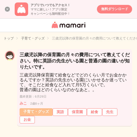
アプリでいつでもアクセス！
無料ダウンロード
ママに嬉しい！アプリ限定
キャンペーンも随時配信中！
女性専用匿名QA
アプリ・情報サ
トップ
子育て・グッズ
三歳児以降の保育園の月々の費用について教えてくださ
イト
三歳児以降の保育園の月々の費用について教えてくだ
さい。特に英語の先生がいる園と普通の園の違いが知
りたいです。
三歳児以降保育園て給食などでどのくらい月でお金かか
るんですか？英語の先生がいる園にいかせるか迷ってい
て、そこだと給食など入れて月5万くらいで。
普通の園はどのくらいなのかなあと。。
最終更新：6月29日
みこ
2歳6ヶ月
子育て・グッズ
英語
保育園
給食
先生
お金