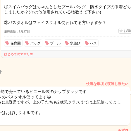
①スイムバッグはちゃんとしたプールバッグ、防水タイプの巾着どち
しましたか？(その他使用されている物教えて下さい)
②バスタオルはフェイスタオル使われてる方いますか？
お気
最終更新：6月27日
保育園
バッグ
プール
水遊び
バス
はじめてのママリ🔰
ト
快適な環境で夜通し寝たい
00均で売っているビニール製のナップザックです
さめバスタオル使ってます😊
みに0歳児ですが、上の子たちも2歳児クラスまでは上記使ってまし
〜はおばけタオルです。
日
みず🔰