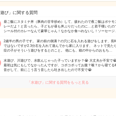
水遊び」に関する質問
昼ご飯にスタミナ丼（豚肉の甘辛炒め）して、疲れたので夜ご飯はポケモ
レーだよ！と言ったら、子どもが昼も丼ぶりだったのに…と若干嘆いたの
シール付のカレーなんて豪華じゃん！なかなか食べれないし！ソーセージ
2歳半の男の子です。 家の前の側溝？の穴に石を入れる遊びをします、長
ではないですが2.3分石を入れて遊んでから家に入ります、 ネットで見た
症の子がそういう遊びをするとのこと。 他にも、箱の中からのおもち…
水遊び、川遊びで、水飲んじゃった子っていますか？😭 大丈夫か不安で😭
最初は気にもしてなかったんですが、コポコポってお腹？喉？から寝てる
音がして、前にこう言う音したら吐き出したので不安で😭
「水遊び」に関する質問をもっと見る