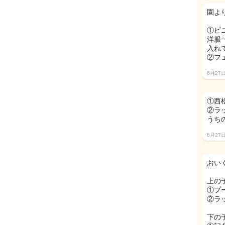
園よ
①ビ
洋服
入れ
②フ
6月27
①西
②ラ
うち
6月27
おい
上の子
①プ
②ラ
下の子