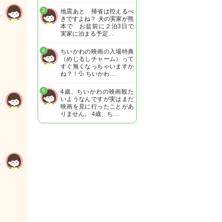
3
地震あと 帰省は控えるべ
きですよね？ 夫の実家が熊
本で お盆前に２泊3日で
実家に泊まる予定…
4
ちいかわの映画の入場特典
（めじるしチャーム）って
すぐ無くなっちゃいますか
ね？！💦 ちいかわ…
5
4歳、ちいかわの映画観た
いようなんですが実はまだ
映画を見に行ったことがあ
りません。 4歳、ち…