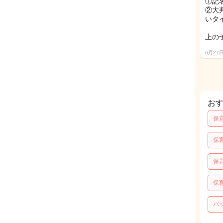
①記
②大
いタ
上の
6月27
お
保
保
保
保
バ