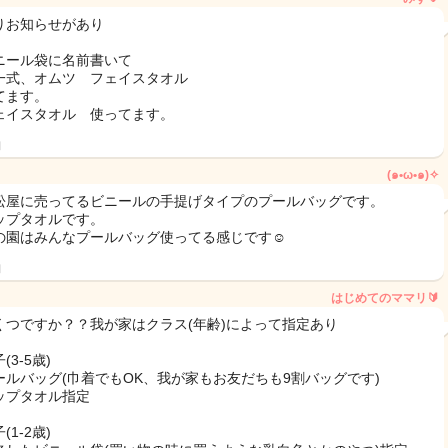
りお知らせがあり
ニール袋に名前書いて
一式、オムツ フェイスタオル
てます。
ェイスタオル 使ってます。
日
(๑•ω•๑)✧
松屋に売ってるビニールの手提げタイプのプールバッグです。
ップタオルです。
の園はみんなプールバッグ使ってる感じです☺️
日
はじめてのママリ🔰
くつですか？？我が家はクラス(年齢)によって指定あり
(3-5歳)
ールバッグ(巾着でもOK、我が家もお友だちも9割バッグです)
ップタオル指定
(1-2歳)