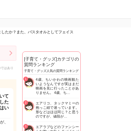
ましたか？また、バスタオルとしてフェイス
[子育て・グッズ]カテゴリの
質問ランキング
のではあり
子育て・グッズ人気の質問ランキング
1
4歳、ちいかわの映画観た
いようなんですが実はまだ
映画を見に行ったことがあ
りません。 4歳、ち…
いて
した
2
エアリコ、タックマミーの
はい
抱っこ紐で迷っています。
形などはほほ同じ？と思う
のですが、値段が…
が、
3
エアラブなどのファンシー