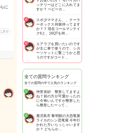
トお使いの方！ モバイルバ
ッテリーはどこに入れてま
らに
すか？ ベビーカ…
4
スポ少ママさん、、クーラ
ーボックス何個持ってます
か？？ 現在コールマンテイ
に入り
ク6と、16QTを持…
5
エアラブを買いたいのです
が主に車で使うので、シガ
ーソケットに繋ごうかと思
うのですがコード…
全ての質問ランキング
全ての質問の中で人気のランキング
1
仲里依紗 整形してますよ
ね？前の方が可愛かったの
に今怖いんですが整形した
ら整形したーって…
2
鹿児島市 黎明館の大恐竜展
ライカのシン恐竜展 今年行
かれた方いらっしゃいます
か？ どちらか…