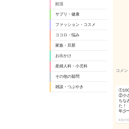
妊活
サプリ・健康
ファッション・コスメ
ココロ・悩み
家族・旦那
お出かけ
産婦人科・小児科
コメン
その他の疑問
雑談・つぶやき
①1
②小
ちな
た！
年少
6月27