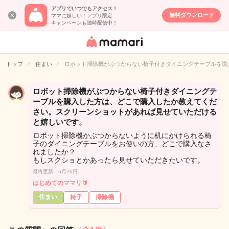
アプリでいつでもアクセス！
無料ダウンロード
ママに嬉しい！アプリ限定
キャンペーンも随時配信中！
女性専用匿名QA
アプリ・情報サ
トップ
住まい
ロボット掃除機がぶつからない椅子付きダイニングテーブルを購
イト
ロボット掃除機がぶつからない椅子付きダイニングテ
ーブルを購入した方は、どこで購入したか教えてくだ
さい。スクリーンショットがあれば見せていただける
と嬉しいです。
ロボット掃除機かぶつからないように机にかけられる椅
子のダイニングテーブルをお使いの方、どこで購入なさ
れましたか？
もしスクショとかあったら見せていただきたいです。
最終更新：6月26日
はじめてのママリ🔰
住まい
椅子
掃除機