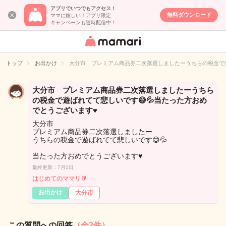
アプリでいつでもアクセス！
無料ダウンロード
ママに嬉しい！アプリ限定
キャンペーンも随時配信中！
女性専用匿名QA
アプリ・情報サ
トップ
お出かけ
大分市 プレミアム商品券二次落選しましたーうちらの税金で遊
イト
大分市 プレミアム商品券二次落選しましたーうちら
の税金で遊ばれてて悲しいです😅💦当たった方おめ
でとうございます♥
大分市
プレミアム商品券二次落選しましたー
うちらの税金で遊ばれてて悲しいです😅💦
当たった方おめでとうございます♥
最終更新：7月1日
はじめてのママリ🔰
お出かけ
大分市
この質問への回答
（全2件）