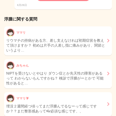
6月26日
浮腫に関する質問
ママリ
リウマチの持病がある方、差し支えなければ初期症状を教え
て頂けますか？ 初めは片手の人差し指に痛みがあり、関節と
いうより…
みちゃん
NIPTを受けないとやはり ダウン症とか先天性の障害がある
って わからないもんですかね？ 検診で浮腫がーとかで 可能
性があると…
ママリ🔰
埋没２週間経つ頃ってまだ浮腫んでるなーって感じです
か？？まだ整形感あって👓必須な感じです、、