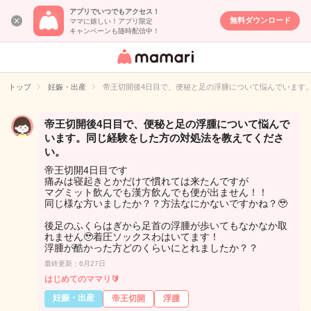
アプリでいつでもアクセス！
無料ダウンロード
ママに嬉しい！アプリ限定
キャンペーンも随時配信中！
女性専用匿名QA
アプリ・情報サ
トップ
妊娠・出産
帝王切開後4日目で、便秘と足の浮腫について悩んでいます
イト
帝王切開後4日目で、便秘と足の浮腫について悩んで
います。同じ経験をした方の対処法を教えてくださ
い。
帝王切開4日目です
痛みは寝起きとかだけで慣れては来たんですが
マグミット飲んでも漢方飲んでも便が出ません！！
同じ様な方いましたか？？方法なにかないですかね？🥹
後足のふくらはぎから足首の浮腫が歩いてもなかなか取
れません🥹着圧ソックスわはいてます！
浮腫が酷かった方どのくらいにとれましたか？？
最終更新：6月27日
はじめてのママリ🔰
妊娠・出産
帝王切開
浮腫