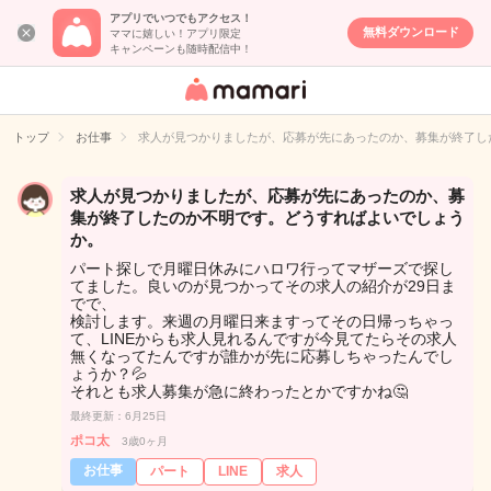
アプリでいつでもアクセス！
無料ダウンロード
ママに嬉しい！アプリ限定
キャンペーンも随時配信中！
女性専用匿名QA
アプリ・情報サ
トップ
お仕事
求人が見つかりましたが、応募が先にあったのか、募集が終了し
イト
求人が見つかりましたが、応募が先にあったのか、募
集が終了したのか不明です。どうすればよいでしょう
か。
パート探しで月曜日休みにハロワ行ってマザーズで探し
てました。良いのが見つかってその求人の紹介が29日ま
でで、
検討します。来週の月曜日来ますってその日帰っちゃっ
て、LINEからも求人見れるんですが今見てたらその求人
無くなってたんですが誰かが先に応募しちゃったんでし
ょうか？💦
それとも求人募集が急に終わったとかですかね🤔
最終更新：6月25日
ポコ太
3歳0ヶ月
お仕事
パート
LINE
求人