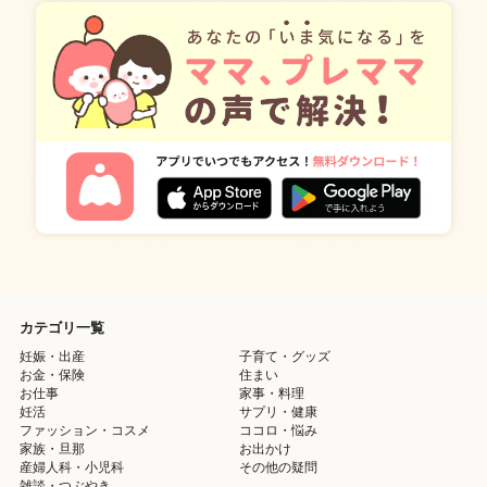
カテゴリ一覧
妊娠・出産
子育て・グッズ
お金・保険
住まい
お仕事
家事・料理
妊活
サプリ・健康
ファッション・コスメ
ココロ・悩み
家族・旦那
お出かけ
産婦人科・小児科
その他の疑問
雑談・つぶやき