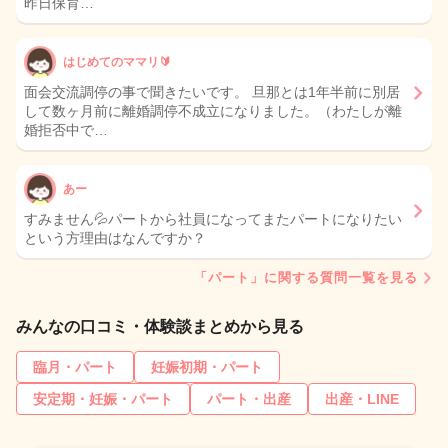
昨日保育…
はじめてのママリ🔰
面会交流調停の事で聞きたいです。 旦那とは1年半前に別居
して数ヶ月前に離婚調停不成立になりました。（わたしが離
婚拒否中で…
あー
すみません💦パートから社員になってまたパートになりたい
という方理由はなんですか？
「パート」に関する質問一覧を見る
みんなの口コミ・体験談まとめから見る
臨月・パート
妊娠初期・パート
安定期・妊娠・パート
パート・出産
出産・LINE