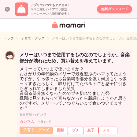
アプリでいつでもアクセス！
無料ダウンロード
ママに嬉しい！アプリ限定
キャンペーンも随時配信中！
女性専用匿名QA
アプリ・情報サ
トップ
子育て・グッズ
メリーはいつまで使用するものなのでしょうか。音楽部
イト
メリーはいつまで使用するものなのでしょうか。音楽
部分が壊れたため、買い替えを考えています。
メリーっていつまで使いますか？
おさがりの年代物のメリーで最近遊ぶのハマってたよう
ですが、引っ張ったら音楽鳴る部分を強く何度も引っ張
っりすぎたらしく、取り付けてたベルトごと息子に引き
ちぎられてしまいました笑笑
音鳴る部分無くなったのでブチ切れてました🥹
旦那に見てもらって直らなかったら新調しようかと思う
のですが、メリーっていつぐらいまで食いついてます
か？
最終更新：6月25日
カンマム
生後4ヶ月
子育て・グッズ
旦那
ブチ
息子
メリー