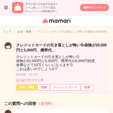
アプリでいつでもアクセス！
無料ダウンロード
ママに嬉しい！アプリ限定
キャンペーンも随時配信中！
女性専用匿名QA
アプリ・情報サ
トップ
お金・保険
クレジットカードの引き落としが怖い💦保険が20,000円…
イト
クレジットカードの引き落としが怖い💦保険が20,000
円と5,000円、携帯代…
クレジットカードの引き落としが怖い💦
保険が20,000円と5,000円、携帯代が6,000円程度
食費などで10万くらいになります💦
これは多いのでしょうか?
最終更新：6月18日
はじめてのママリ🔰
お金・保険
保険
クレジットカード
食費
この質問への回答
（全5件）