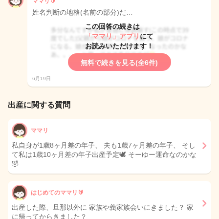
ママリ🔰
姓名判断の地格(名前の部分)だ…
この回答の続きは
「ママリ」アプリ
にて
お読みいただけます！
無料で続きを見る(全6件)
6月19日
出産に関する質問
ママリ
私自身が1歳8ヶ月差の年子、 夫も1歳7ヶ月差の年子、 そし
て私は1歳10ヶ月差の年子出産予定🕊️ そーゆー運命なのかな
🤣
はじめてのママリ🔰
出産した際、旦那以外に 家族や義家族会いにきました？ 家
に帰ってからきました？