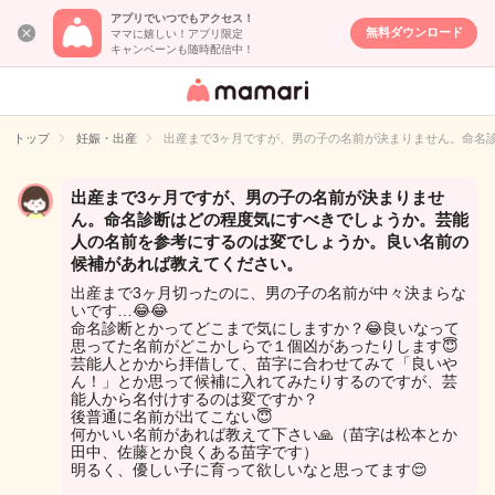
アプリでいつでもアクセス！
無料ダウンロード
ママに嬉しい！アプリ限定
キャンペーンも随時配信中！
女性専用匿名QA
アプリ・情報サ
トップ
妊娠・出産
出産まで3ヶ月ですが、男の子の名前が決まりません。命名
イト
出産まで3ヶ月ですが、男の子の名前が決まりませ
ん。命名診断はどの程度気にすべきでしょうか。芸能
人の名前を参考にするのは変でしょうか。良い名前の
候補があれば教えてください。
出産まで3ヶ月切ったのに、男の子の名前が中々決まらな
いです…😂😂
命名診断とかってどこまで気にしますか？😂良いなって
思ってた名前がどこかしらで１個凶があったりします😇
芸能人とかから拝借して、苗字に合わせてみて「良いや
ん！」とか思って候補に入れてみたりするのですが、芸
能人から名付けするのは変ですか？
後普通に名前が出てこない😇
何かいい名前があれば教えて下さい🙏（苗字は松本とか
田中、佐藤とか良くある苗字です）
明るく、優しい子に育って欲しいなと思ってます😌