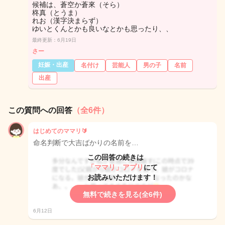
候補は、蒼空か蒼來（そら）
柊真（とうま）
れお（漢字決まらず）
ゆいとくんとかも良いなとかも思ったり、、
最終更新：6月19日
さー
妊娠・出産
名付け
芸能人
男の子
名前
出産
この質問への回答
（全6件）
はじめてのママリ🔰
命名判断で大吉ばかりの名前を…
この回答の続きは
「ママリ」アプリ
にて
お読みいただけます！
無料で続きを見る(全6件)
6月12日