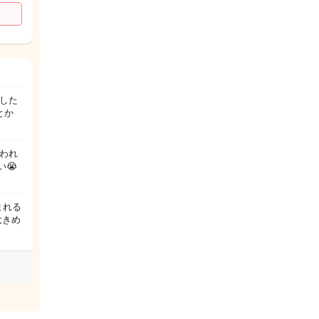
した
とか
われ
😭
まれる
大きめ