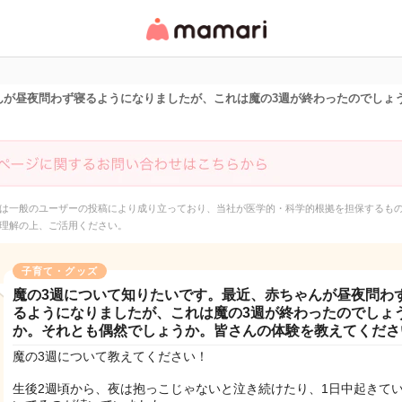
女性専用匿名QAアプ
リ・情報サイト
んが昼夜問わず寝るようになりましたが、これは魔の3週が終わったのでしょ
は一般のユーザーの投稿により成り立っており、当社が医学的・科学的根拠を担保するも
理解の上、ご活用ください。
子育て・グッズ
魔の3週について知りたいです。最近、赤ちゃんが昼夜問わ
るようになりましたが、これは魔の3週が終わったのでしょ
か。それとも偶然でしょうか。皆さんの体験を教えてくださ
魔の3週について教えてください！
生後2週頃から、夜は抱っこじゃないと泣き続けたり、1日中起きて