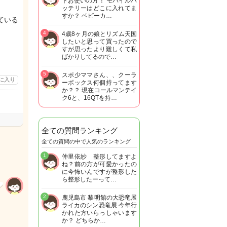
トお使いの方！ モバイルバ
ッテリーはどこに入れてま
すか？ ベビーカ…
ている
4
4歳8ヶ月の娘とリズム天国
したいと思って買ったので
すが思ったより難しくて私
ばかりしてるので…
5
スポ少ママさん、、クーラ
に入り
ーボックス何個持ってます
か？？ 現在コールマンテイ
ク6と、16QTを持…
全ての質問ランキング
全ての質問の中で人気のランキング
1
仲里依紗 整形してますよ
ね？前の方が可愛かったの
に今怖いんですが整形した
ら整形したーって…
2
鹿児島市 黎明館の大恐竜展
ライカのシン恐竜展 今年行
かれた方いらっしゃいます
か？ どちらか…