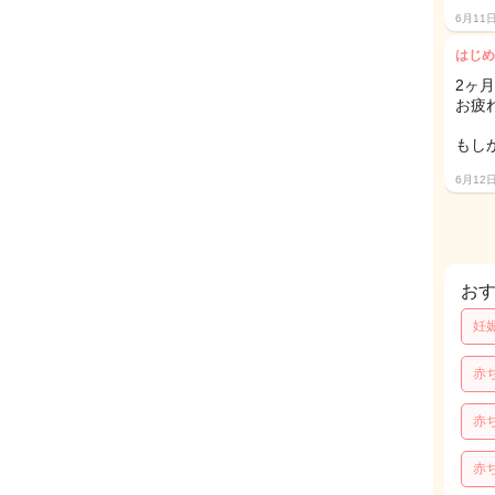
6月11
はじめ
2ヶ
お疲
もし
6月12
お
妊
赤
赤
赤