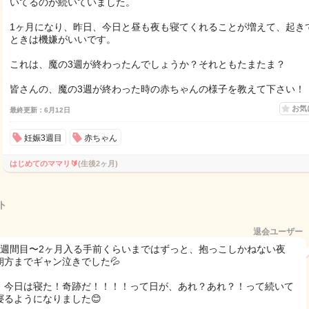
いてるのが続いていました。
1ヶ月になり、昨日、今日と昼も夜も寝てくれることが増えて、起き
ときは機嫌がいいです。
これは、魔の3週が終わったんでしょうか？それともたまたま？
皆さんの、魔の3週が終わった時の赤ちゃんの様子を教えて下さい！
お気
最終更新：6月12日
妊娠3週目
赤ちゃん
はじめてのママリ🔰
(生後2ヶ月)
ト
退会ユーザー
3週間目〜2ヶ月入る手前くらいまではずっと、抱っこしかねない夜
朝方までギャン泣きでした💦
！今日は寝た！奇跡だ！！！！って日が、あれ？あれ？！って続いて
寝るようになりました😊