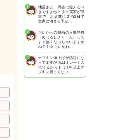
3
地震あと 帰省は控えるべ
きですよね？ 夫の実家が熊
本で お盆前に２泊3日で
実家に泊まる予定…
4
ちいかわの映画の入場特典
（めじるしチャーム）って
すぐ無くなっちゃいますか
ね？！💦 ちいかわ…
5
ナプキン値上げが話題にな
ってますが 私はミレーナ入
れてるからもう1年以上ナ
プキン買ってない…