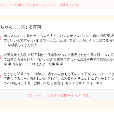
ちゃん・生後20日に関するみんなの口コミ・体験談まとめ
赤ちゃん」に関する質問
赤ちゃんは少し咳が出ても大丈夫といいますが どのくらいの咳で病院受診
方がいいんですかね? 前まで一日二、三回してましたが、今日は寝てる時
に 結構咳してました💦
計画分娩で入院中 明日朝から促進剤やって出産予定だから早く寝てって言
て22時ごろ寝たけど、向かいが新生児室で赤ちゃんの泣き声で全然寝れない
😭😭 耳栓持ってくればよかった😭😭😭
もうすぐ35週です！ 検診で、赤ちゃんはもう下の方で下がっていて、 生
準備してるよーと言われたのですが この週数やとそんなもんですか？？ 
で2500あり、子宮口は開いてなく警官は3センチです！ ウォーキン…
「赤ちゃん」に関する質問をもっと見る