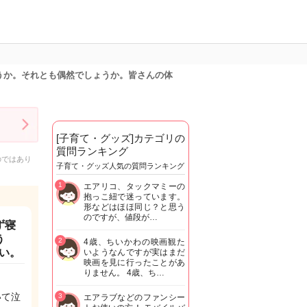
うか。それとも偶然でしょうか。皆さんの体
[子育て・グッズ]カテゴリの
質問ランキング
のではあり
子育て・グッズ人気の質問ランキング
1
エアリコ、タックマミーの
抱っこ紐で迷っています。
形などはほほ同じ？と思う
のですが、値段が…
ず寝
う
2
4歳、ちいかわの映画観た
い。
いようなんですが実はまだ
映画を見に行ったことがあ
りません。 4歳、ち…
いて泣
3
エアラブなどのファンシー