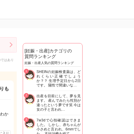
[妊娠・出産]カテゴリの
質問ランキング
のではあり
妊娠・出産人気の質問ランキング
1
SHEINの妊娠検査薬は、ど
れくらい正確でしょう
か？？ 生理予定日から2日
です。 陽性で間違いな…
りも
2
出産を目前にして、夢を見
ます。 産んでみたら性別が
違ったという夢です笑 今は
女の子と言われ…
わか
3
7w3dで心拍確認はできま
した。 しかし、赤ちゃんが
小さめと言われ、6mmでし
に入り
た。 不妊治療を経て…