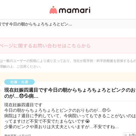
女性専用匿名QAアプ
リ・情報サイト
目です今日の朝からちょろちょろとピン…
は一般のユーザーの投稿により成り立っており、当社が医学的・科学的根拠を担保するも
理解の上、ご活用ください。
妊娠・出産
現在妊娠四週目です今日の朝からちょろちょろとピンクのお
のが…😞💦病…
現在妊娠四週目です
今日の朝からちょろちょろとピンクのおりものが…😞💦
病院は７週目に予約していて、今病院いってもできることがないのは
ってますけど不安で不安でたまらないです😭
少量のピンクや茶おりは大丈夫といいますが…不安ですね…
お気
最終更新：6月10日