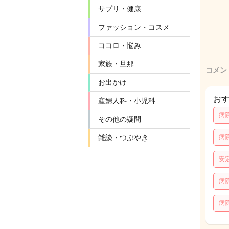
サプリ・健康
ファッション・コスメ
ココロ・悩み
家族・旦那
コメン
お出かけ
お
産婦人科・小児科
病
その他の疑問
雑談・つぶやき
病
安
病
病