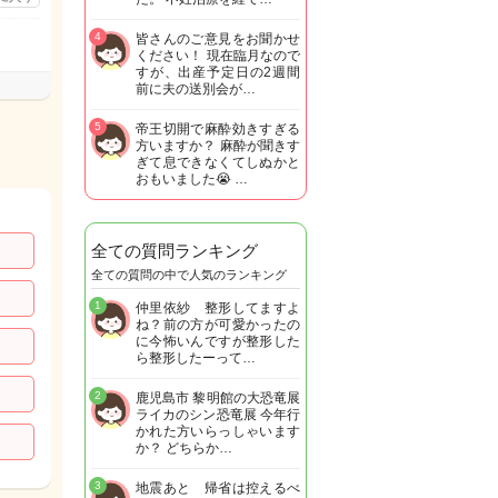
4
皆さんのご意見をお聞かせ
ください！ 現在臨月なので
すが、出産予定日の2週間
前に夫の送別会が…
5
帝王切開で麻酔効きすぎる
方いますか？ 麻酔が聞きす
ぎて息できなくてしぬかと
おもいました😭 …
全ての質問ランキング
全ての質問の中で人気のランキング
1
仲里依紗 整形してますよ
ね？前の方が可愛かったの
に今怖いんですが整形した
ら整形したーって…
2
鹿児島市 黎明館の大恐竜展
ライカのシン恐竜展 今年行
かれた方いらっしゃいます
か？ どちらか…
3
地震あと 帰省は控えるべ