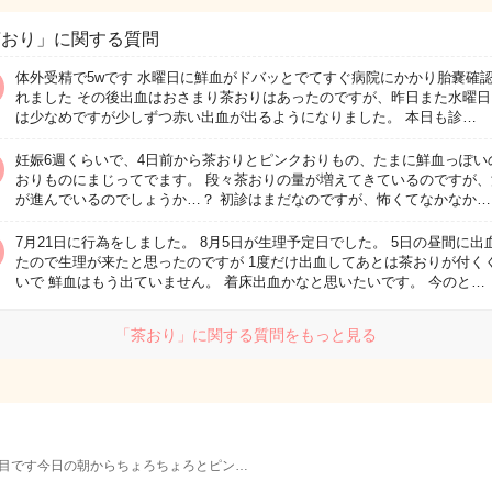
茶おり」に関する質問
体外受精で5wです 水曜日に鮮血がドバッとでてすぐ病院にかかり胎嚢確
れました その後出血はおさまり茶おりはあったのですが、昨日また水曜日
は少なめですが少しずつ赤い出血が出るようになりました。 本日も診…
妊娠6週くらいで、4日前から茶おりとピンクおりもの、たまに鮮血っぽい
おりものにまじってでます。 段々茶おりの量が増えてきているのですが、
が進んでいるのでしょうか…？ 初診はまだなのですが、怖くてなかなか…
7月21日に行為をしました。 8月5日が生理予定日でした。 5日の昼間に出
たので生理が来たと思ったのですが 1度だけ出血してあとは茶おりが付く
いで 鮮血はもう出ていません。 着床出血かなと思いたいです。 今のと…
「茶おり」に関する質問をもっと見る
目です今日の朝からちょろちょろとピン…