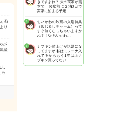
きですよね？ 夫の実家が熊
本で お盆前に２泊3日で
実家に泊まる予定…
認が取
4
ちいかわの映画の入場特典
（めじるしチャーム）って
より
すぐ無くなっちゃいますか
ね？！💦 ちいかわ…
のが
5
ナプキン値上げが話題にな
流産
ってますが 私はミレーナ入
れてるからもう1年以上ナ
プキン買ってない…
血し
くら