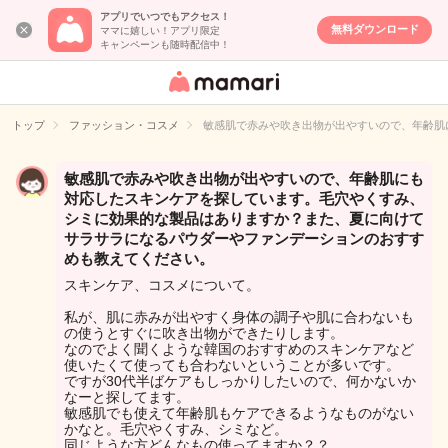
アプリでいつでもアクセス！
無料ダウンロード
ママに嬉しい！アプリ限定
キャンペーンも随時配信中！
女性専用匿名QA
アプリ・情報サ
トップ
ファッション・コスメ
敏感肌で赤みや吹き出物が出やすいので、年齢肌
イト
敏感肌で赤みや吹き出物が出やすいので、年齢肌にも
対応したスキンケアを探しています。毛穴やくすみ、
シミに効果的な製品はありますか？また、夏に向けて
サラサラになるパウダーやファンデーションのおすす
めも教えてください。
スキンケア、コスメについて。
私が、肌に赤みが出やすく身体の調子や肌に合わないも
の使うとすぐに吹き出物ができたりします。
なのでよく聞くような韓国のおすすめのスキンケアなど
使いたくて使っても合わないということが多いです。
ですが30代半ばケアもしっかりしたいので、何かないか
なーと探してます。
敏感肌でも使えて年齢肌もケアできるようなものがない
かなと。毛穴やくすみ、シミなど。
同じような方どんなもの使ってますか？？