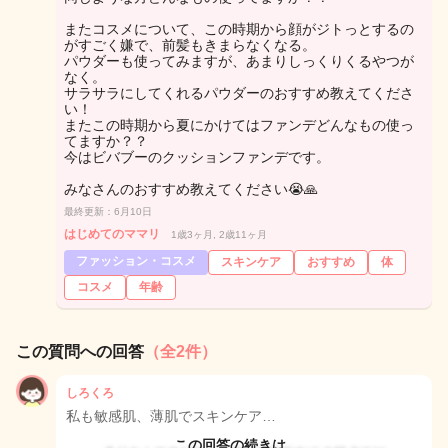
またコスメについて、この時期から顔がジトっとするの
がすごく嫌で、前髪もきまらなくなる。
パウダーも使ってみますが、あまりしっくりくるやつが
なく。
サラサラにしてくれるパウダーのおすすめ教えてくださ
い！
またこの時期から夏にかけてはファンデどんなもの使っ
てますか？？
今はビバブーのクッションファンデです。
みなさんのおすすめ教えてください😭🙏
最終更新：6月10日
はじめてのママリ
1歳3ヶ月, 2歳11ヶ月
ファッション・コスメ
スキンケア
おすすめ
体
コスメ
年齢
この質問への回答
（全2件）
しろくろ
私も敏感肌、薄肌でスキンケア…
この回答の続きは