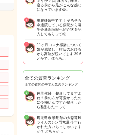
ょうか？(写真あり) 昨日、
寝る前から足がこんな感じ
になっています😫…
4
現在妊娠中です！ そろそろ
今通院している病院から済
生会新潟病院へ紹介状を記
入してもらって転…
5
11ヶ月コロナ感染について
娘が感染し、昨日のおひる
から高熱が続いてます 39.6
とかで、体もあ…
全ての質問ランキング
全ての質問の中で人気のランキング
1
仲里依紗 整形してますよ
ね？前の方が可愛かったの
に今怖いんですが整形した
ら整形したーって…
2
鹿児島市 黎明館の大恐竜展
ライカのシン恐竜展 今年行
かれた方いらっしゃいます
か？ どちらか…