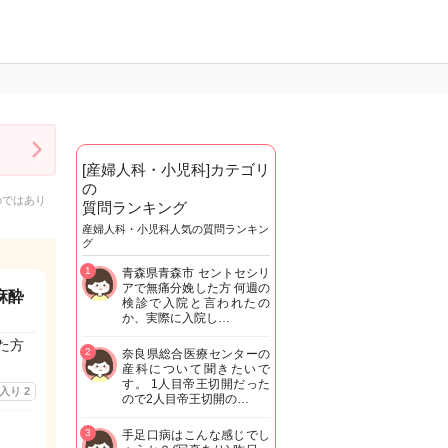
[産婦人科・小児科]カテゴリ
の
のではあり
質問ランキング
産婦人科・小児科人気の質問ランキン
グ
1
青森県青森市 セントセシリ
アで無痛分娩した方 何週の
麻酔
検診で入院と言われたの
か、実際に入院し…
た方
2
奈良県総合医療センターの
産科について聞きたいで
す。 1人目帝王切開だった
に入り
2
ので2人目帝王切開の…
3
手足口病はこんな感じでし