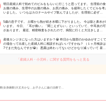
明日産婦人科で初めてのピルをもらいに行こうと思ってます。 生理前の食
お腹の痛み、生理中のお腹の痛み、お尻の痛み、を緩和したくてピルを考
いました。 いつもはカロナールやイブ飲んでましたが、生理前に必ず…
5歳の息子です。 土曜から熱が続き水曜に下がりました。 今は咳と鼻水が
います。 今日、「耳が痛い」「聞こえずらい」といっていて、中耳炎の可
があります。 最近、精密検査をされたので、病院に行くと大泣きしま…
産後カンジタになった方はいますか？😭 昨日から陰部のかゆみがすごくて
の場合って出産した産婦人科に相談すればいいですかね？ （１ヶ月検診は
7でまだ先なんですが😭） 悪露は終わってないけどかなり減っていて 昼…
「産婦人科・小児科」に関する質問をもっと見る
療(全身麻酔)大丈夫かな…お子さんに歯の治療で…