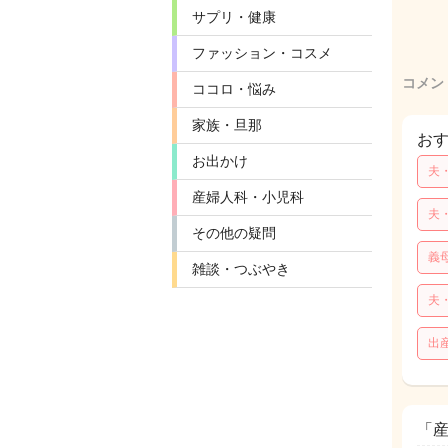
サプリ・健康
ファッション・コスメ
コメン
ココロ・悩み
家族・旦那
お
お出かけ
夫
産婦人科・小児科
夫
その他の疑問
義
雑談・つぶやき
夫
出
「