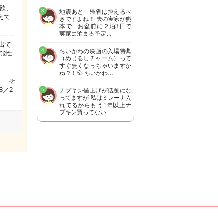
欲、
3
地震あと 帰省は控えるべ
えて
きですよね？ 夫の実家が熊
本で お盆前に２泊3日で
実家に泊まる予定…
出て
4
ちいかわの映画の入場特典
能性
（めじるしチャーム）って
すぐ無くなっちゃいますか
ね？！💦 ちいかわ…
… そ
8／2
5
ナプキン値上げが話題にな
ってますが 私はミレーナ入
れてるからもう1年以上ナ
プキン買ってない…