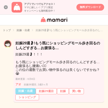
アプリでいつでもアクセス！
無料ダウンロード
ママに嬉しい！アプリ限定
キャンペーンも随時配信中！
女性専用匿名QA
アプリ・情報サ
トップ
妊娠・出産
妊娠29週🤰!もう既にショッピングモール歩き回るのし…
イト
妊娠29週🤰!もう既にショッピングモール歩き回るの
しんどすぎる…お腹張る…
妊娠29週🤰！！！
もう既にショッピングモール歩き回るのしんどすぎる…
お腹張るし腰痛い🙂‍↕️
この位の週数でお買い物中張るのは良くないですかね？
😭
最終更新：6月8日
アオ
妊娠38週目, 2歳3ヶ月
妊娠・出産
妊娠29週目
妊娠
買い物
ショッピング