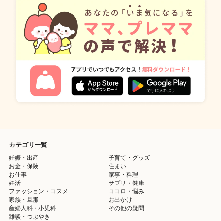
カテゴリ一覧
妊娠・出産
子育て・グッズ
お金・保険
住まい
お仕事
家事・料理
妊活
サプリ・健康
ファッション・コスメ
ココロ・悩み
家族・旦那
お出かけ
産婦人科・小児科
その他の疑問
雑談・つぶやき