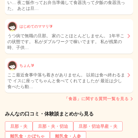
い… 夜ご飯作ってお弁当準備して食器洗って夕飯の食器洗っ
た。 あとは旦…
はじめてのママリ🔰
うつ病で無職の旦那。 家のことほとんどしません。 1年半こ
の状態です。 私がダブルワークで稼いでます。 私が残業の
時、子供…
ちょん🔰
ここ最近食事中落ち着きがありません。 以前は食べ終わるま
で イスに座ってちゃんと食べてくれてましたが 最近は少し
食べたら動…
「食器」に関する質問一覧を見る
みんなの口コミ・体験談まとめから見る
旦那・夫
旦那・夫・切迫
旦那・切迫早産・夫
離乳食・かぼちゃ
離乳食・人参