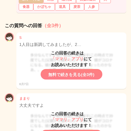
食器
かぼちゃ
道具
麦茶
人参
この質問への回答
（全3件）
S
1人目は新調してみましたが、2…
この回答の続きは
「ママリ」アプリ
にて
お読みいただけます！
無料で続きを見る(全3件)
6月7日
ままり
大丈夫ですよ
この回答の続きは
「ママリ」アプリ
にて
お読みいただけます！