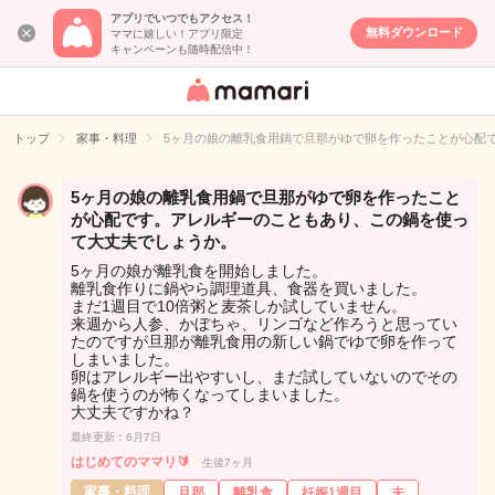
アプリでいつでもアクセス！
無料ダウンロード
ママに嬉しい！アプリ限定
キャンペーンも随時配信中！
女性専用匿名QA
アプリ・情報サ
トップ
家事・料理
5ヶ月の娘の離乳食用鍋で旦那がゆで卵を作ったことが心配
イト
5ヶ月の娘の離乳食用鍋で旦那がゆで卵を作ったこと
が心配です。アレルギーのこともあり、この鍋を使っ
て大丈夫でしょうか。
5ヶ月の娘が離乳食を開始しました。
離乳食作りに鍋やら調理道具、食器を買いました。
まだ1週目で10倍粥と麦茶しか試していません。
来週から人参、かぼちゃ、リンゴなど作ろうと思ってい
たのですが旦那が離乳食用の新しい鍋でゆで卵を作って
しまいました。
卵はアレルギー出やすいし、まだ試していないのでその
鍋を使うのが怖くなってしまいました。
大丈夫ですかね？
最終更新：6月7日
はじめてのママリ🔰
生後7ヶ月
家事・料理
旦那
離乳食
妊娠1週目
夫