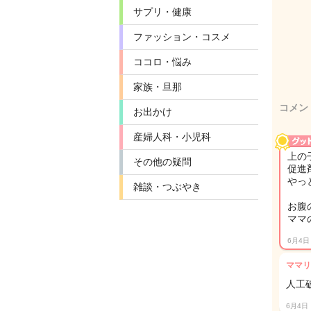
サプリ・健康
ファッション・コスメ
ココロ・悩み
家族・旦那
コメン
お出かけ
産婦人科・小児科
上の
その他の疑問
促進
やっ
雑談・つぶやき
お腹
ママ
6月4日
ママリ
人工
6月4日