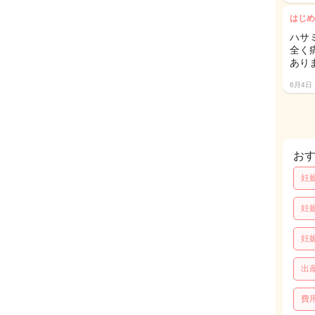
はじめ
ハサ
全く
あり
6月4日
お
妊
妊
妊
出
費