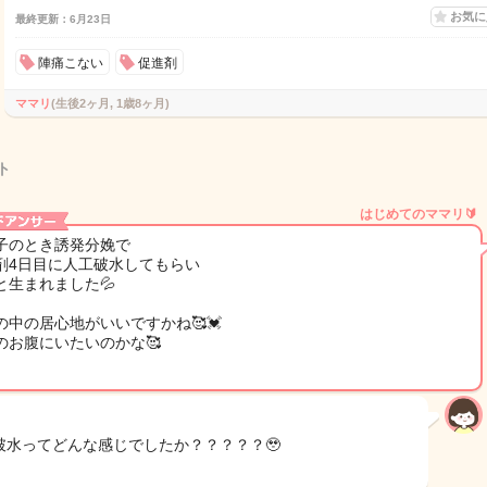
お気
最終更新：6月23日
陣痛こない
促進剤
ママリ
(生後2ヶ月, 1歳8ヶ月)
ト
はじめてのママリ🔰
子のとき誘発分娩で
剤4日目に人工破水してもらい
と生まれました💦
の中の居心地がいいですかね🥰💓
のお腹にいたいのかな🥰
破水ってどんな感じでしたか？？？？？🥹