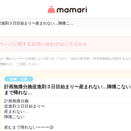
女性専用匿名QAアプ
リ・情報サイト
促進剤３日目始まり〜産まれない…陣痛こ…
は一般のユーザーの投稿により成り立っており、当社が医学的・科学的根拠を担保するも
理解の上、ご活用ください。
妊娠・出産
計画無痛分娩促進剤３日目始まり〜産まれない…陣痛こない
まで帰れな…
計画無痛分娩
促進剤３日目始まり〜
産まれない…
陣痛こない
産むまで帰れないーーー🥲