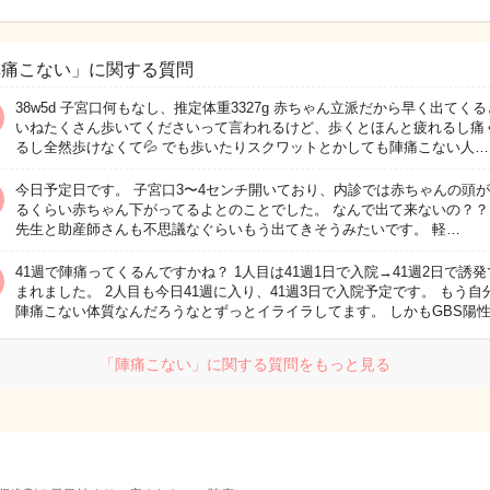
陣痛こない」に関する質問
38w5d 子宮口何もなし、推定体重3327g 赤ちゃん立派だから早く出てく
いねたくさん歩いてくださいって言われるけど、歩くとほんと疲れるし痛
るし全然歩けなくて💦 でも歩いたりスクワットとかしても陣痛こない人…
今日予定日です。 子宮口3〜4センチ開いており、内診では赤ちゃんの頭
るくらい赤ちゃん下がってるよとのことでした。 なんで出て来ないの？？
先生と助産師さんも不思議なぐらいもう出てきそうみたいです。 軽…
41週で陣痛ってくるんですかね？ 1人目は41週1日で入院→41週2日で誘
まれました。 2人目も今日41週に入り、41週3日で入院予定です。 もう自
陣痛こない体質なんだろうなとずっとイライラしてます。 しかもGBS陽
「陣痛こない」に関する質問をもっと見る