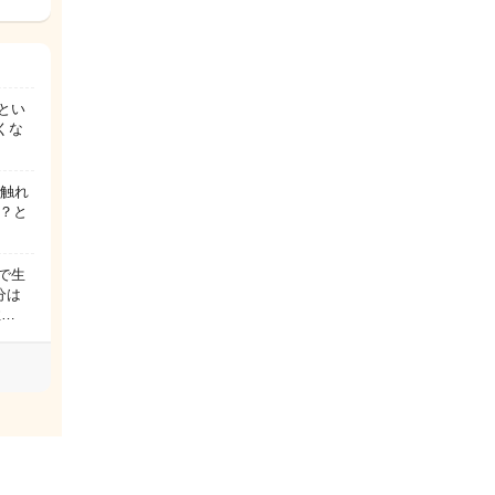
るとい
くな
が触れ
？と
発で生
分は
性…