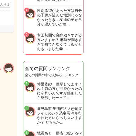
に入り
1
4
性別希望があった方は自分
の子供が望んだ性別じゃな
かったとき、友達の子が自
分が望んでいた性…
5
帝王切開で麻酔効きすぎる
方いますか？ 麻酔が聞きす
ぎて息できなくてしぬかと
おもいました😭 …
全ての質問ランキング
全ての質問の中で人気のランキング
1
仲里依紗 整形してますよ
ね？前の方が可愛かったの
に今怖いんですが整形した
ら整形したーって…
2
鹿児島市 黎明館の大恐竜展
ライカのシン恐竜展 今年行
かれた方いらっしゃいます
か？ どちらか…
3
地震あと 帰省は控えるべ