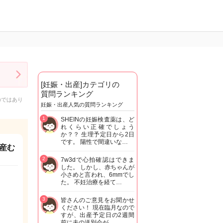
[妊娠・出産]カテゴリの
質問ランキング
のではあり
妊娠・出産人気の質問ランキング
1
SHEINの妊娠検査薬は、ど
れくらい正確でしょう
か？？ 生理予定日から2日
です。 陽性で間違いな…
産む
2
7w3dで心拍確認はできま
した。 しかし、赤ちゃんが
小さめと言われ、6mmでし
た。 不妊治療を経て…
3
皆さんのご意見をお聞かせ
ください！ 現在臨月なので
すが、出産予定日の2週間
前に夫の送別会が…