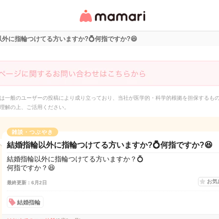
女性専用匿名QAアプ
リ・情報サイト
外に指輪つけてる方いますか?💍何指ですか?😆
は一般のユーザーの投稿により成り立っており、当社が医学的・科学的根拠を担保するも
理解の上、ご活用ください。
雑談・つぶやき
結婚指輪以外に指輪つけてる方いますか?💍何指ですか?😆
結婚指輪以外に指輪つけてる方いますか？💍
何指ですか？😆
お気
最終更新：6月2日
結婚指輪