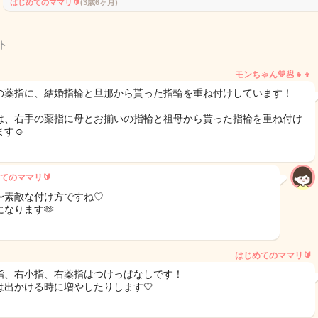
はじめてのママリ🔰
(3歳6ヶ月)
ト
モンちゃん💛🥟👧👦
の薬指に、結婚指輪と旦那から貰った指輪を重ね付けしています！
は、右手の薬指に母とお揃いの指輪と祖母から貰った指輪を重ね付け
す☺️
てのママリ🔰
〜素敵な付け方ですね♡
になります🫶
はじめてのママリ🔰
指、右小指、右薬指はつけっぱなしです！
は出かける時に増やしたりします‎🤍