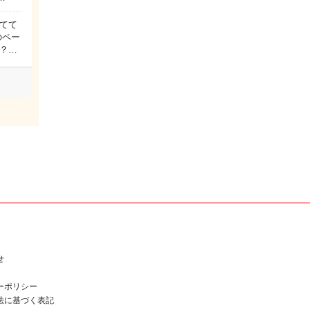
ってて
のペー
！？…
せ
ーポリシー
法に基づく表記