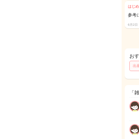
はじめ
参考
6月2日
お
出
「