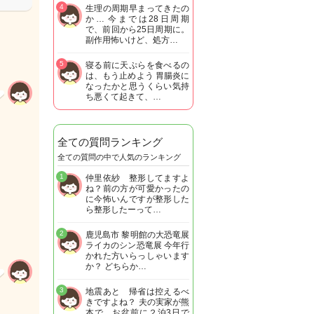
4
生理の周期早まってきたの
か… 今までは28日周期
で、前回から25日周期に。
副作用怖いけど、処方…
5
寝る前に天ぷらを食べるの
は、もう止めよう 胃腸炎に
なったかと思うくらい気持
ち悪くて起きて、…
全ての質問ランキング
全ての質問の中で人気のランキング
1
仲里依紗 整形してますよ
ね？前の方が可愛かったの
に今怖いんですが整形した
ら整形したーって…
2
鹿児島市 黎明館の大恐竜展
ライカのシン恐竜展 今年行
かれた方いらっしゃいます
か？ どちらか…
3
地震あと 帰省は控えるべ
きですよね？ 夫の実家が熊
本で お盆前に２泊3日で