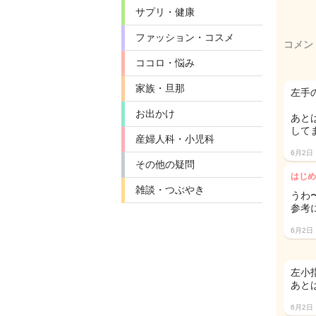
サプリ・健康
ファッション・コスメ
コメン
ココロ・悩み
家族・旦那
左手
お出かけ
あと
してま
産婦人科・小児科
6月2日
その他の疑問
はじめ
雑談・つぶやき
うわ
参考
6月2日
左小
あと
6月2日