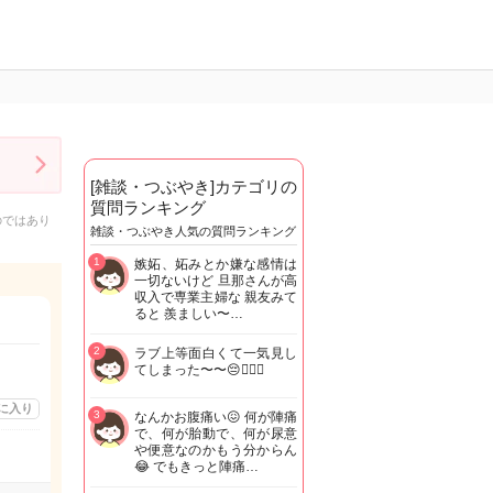
[雑談・つぶやき]カテゴリの
質問ランキング
のではあり
雑談・つぶやき人気の質問ランキング
1
嫉妬、妬みとか嫌な感情は
一切ないけど 旦那さんが高
収入で専業主婦な 親友みて
ると 羨ましい〜…
2
ラブ上等面白くて一気見し
てしまった〜〜😔🫩🫶🏼
に入り
3
なんかお腹痛い😖 何が陣痛
で、何が胎動で、何が尿意
や便意なのかもう分からん
😂 でもきっと陣痛…