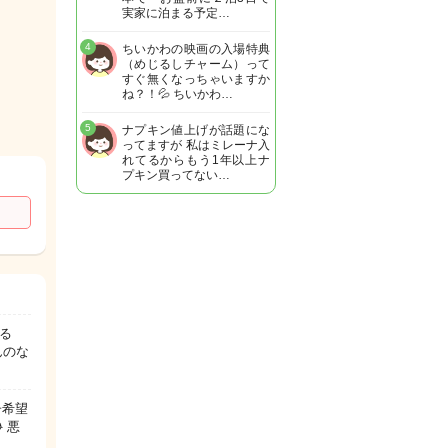
実家に泊まる予定…
4
ちいかわの映画の入場特典
（めじるしチャーム）って
すぐ無くなっちゃいますか
ね？！💦 ちいかわ…
5
ナプキン値上げが話題にな
ってますが 私はミレーナ入
れてるからもう1年以上ナ
プキン買ってない…
る
んのな
子希望
 悪
…