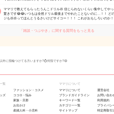
ママリで教えてもらったうんこドリル💩 信じられないくらい集中してや
驚きです😂😂いつもは全然ドリル最後までやれたことないのに…！！ ど
ジも💩💩ってほんとうるさいけどサイコー！！！ これがおもしろいのか
「雑談・つぶやき」に関する質問をもっと見る
以外に指輪つけてる方いますか?💍何指ですか?😆
一覧
ママリについて
ファッション・コスメ
ママリについて
運営会社
ッズ
ココロ・悩み
ブランドガイドライン
お問い合わ
家族・旦那
キーワード一覧
利用規約
お出かけ
カテゴリ一一覧
プライバシ
産婦人科・小児科
サイトマップ
特定商取引