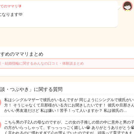
てのママリ🔰
になります🫶
すすめのママリまとめ
産・結婚指輪に関するみんなの口コミ・体験談まとめ
雑談・つぶやき」に関する質問
私はシングルマザーで彼氏がいるんですが 同じようにシングルで彼氏がい
方！ そうじゃなくて旦那様がいる方にお聞きしたいです！ 彼氏や旦那さ
かいい男友達だけど 私は嫌い！苦手！って人いますか？ 私は彼氏の…
こちら男の子2人の母なのですが、この女の子推しの世の中に意外と男の
の方がいらっしゃって、すっっっっごく嬉しい😭 ありがとうありがとう😭
く言われるのに慣れすぎて心が荒んでいたのですが、頑張って育児できま