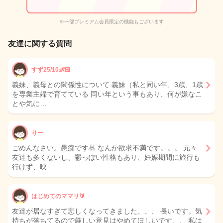
※一部プレミアム会員限定の機能もございます
友達に関する質問
すず25/10👶🏻
義妹、義母との関係性について 義妹（私と同い年、3歳、1歳
を専業主婦で育てている 同い年という事もあり、何が嫌なこ
とや気に…
りー
ごめんなさい。愚痴です🙇 なんか欲求不満です。。。 元々
友達も多くないし、鬱っぽい性格もあり、妊娠期間に旅行も
行けず、映…
はじめてのママリ🔰
友達が居なすぎて悲しくなってきました、、、 長いです。気
持ちが落ちてるので厳しい意見はやめてほしいです、、 私は