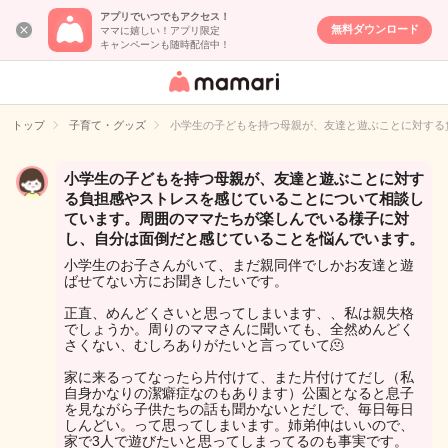
アプリでいつでもアクセス！
無料ダウンロード
ママに嬉しい！アプリ限定
キャンペーンも随時配信中！
女性専用匿名QA
アプリ・情報サ
トップ
子育て・グッズ
小学生の子どもを持つ母親が、友達と遊ぶことに対する
イト
小学生の子どもを持つ母親が、友達と遊ぶことに対す
る負担感やストレスを感じていることについて相談し
ています。周囲のママたちが楽しんでいる様子に対
し、自分は面倒だと感じていることを悩んでいます。
小学生のお子さんがいて、まだ親同伴でしかお友達と遊
ばせてない方にお聞きしたいです。
正直、めんどくさいと思ってしまいます、、私は親失格
でしょうか。周りのママさんに聞いても、全然めんどく
さくない、むしろありがたいと言っていて🫠
家に来るってなったら片付けて、また片付けてだし（私
自身かなりの潔癖症なのもあります）公園となると息子
を見ながら子供たちの話も聞かないとだしで、毎日毎日
しんどい。って思ってしまいます。姉弟仲はいいので、
家で3人で遊びたいと思ってしまってるのも事実です。