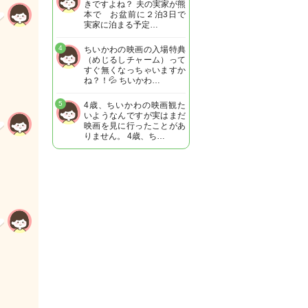
きですよね？ 夫の実家が熊
本で お盆前に２泊3日で
実家に泊まる予定…
4
ちいかわの映画の入場特典
（めじるしチャーム）って
すぐ無くなっちゃいますか
ね？！💦 ちいかわ…
5
4歳、ちいかわの映画観た
いようなんですが実はまだ
映画を見に行ったことがあ
りません。 4歳、ち…