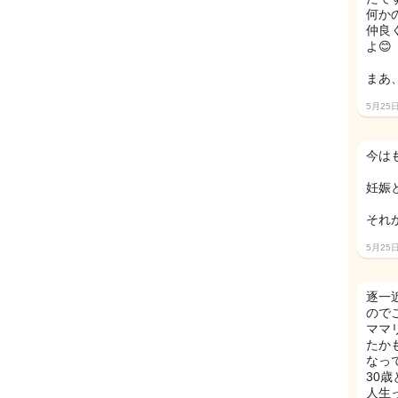
何か
仲良
よ😊
まあ
5月25
今は
妊娠
それ
5月25
逐一
ので
ママ
たか
なっ
30
人生