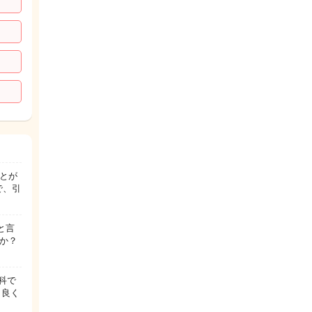
とが
で、引
と言
か？
科で
し良く