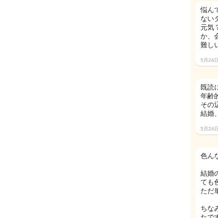
悩ん
ない
元気
か、
難し
5月24
既読
年齢
その
結婚
5月24
色ん
結婚
ても
ただ
ちな
たです