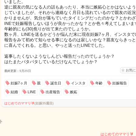
いました。
逆に親友の気になる人の話もあったり、本当に嫉妬心とかはないよう
じていましたが、それから連絡なく月日も流れているので親友の近況
かりませんが、気分が落ちていたタイミングだったのかな？とかわざ
INEで妊娠報告しないほうが良かったかな？とか色々考えてしまいま
年齢的にも(30)焦りが出て来たのでしょうか。
数ヶ月、LINEを送るかどうか悩んだ末に現在妊娠7ヶ月、インスタで
報告をみて初めて知らせる事になるのは寂しいかな？親友ならきっと
に喜んでくれる。と思い、やっと送ったLINEでした。
返事したくないようなしんどい報告だったのでしょうか？
はたまたバタバタしているだけなんでしょうか？
お気
最終更新：5月25日
妊娠7ヶ月
親
誕生日
インスタ
年齢
妊娠報告
結婚
LINE
出産報告
嫉妬
はじめてのママリ🔰
(妊娠35週目)
ト
はじめてのママリ🔰