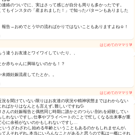
の連絡のついでに、実はさって感じが自分も周りも多かったです。
くてもインスタの「産まれました！」で知ったパターンもありました
、報告→おめでとう🩷の流ればかりではないこともありますよね☺️！
日
はじめてのママリ🔰
もう違うお友達とワイワイしていたり、、
とか赤ちゃんに興味ないのかも！？
か未婚妊娠流産してたとか。。
日
はじめてのママリ🔰
近況を聞けていない限りはお友達の状況や精神状態まではわからない
こればかりはなんとも言えず､難しいですね💦
リさんの妊娠報告と偶然同じ時期に誰かとのつらい別れを経験してい
もしれないですし､仕事やプライベートのことで忙しくなる出来事が重
て心に余裕がないのかもしれないですし…
歳というざわざわし始める年齢ということもあるのかもしれませんが､
って人それぞれ､本当にいろんなことがあると思うので私は一概にそれ