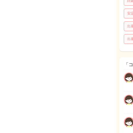
妊
安
出
出
「