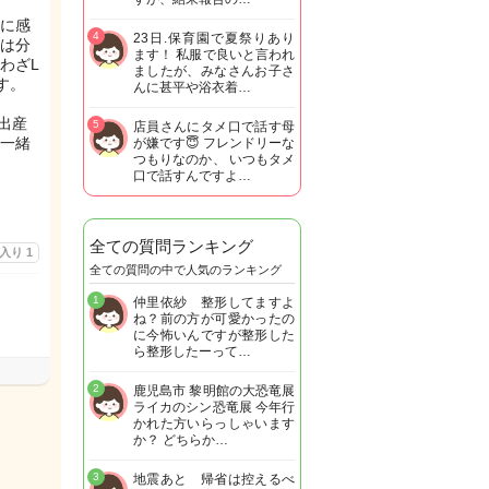
に感
4
23日.保育園で夏祭りあり
は分
ます！ 私服で良いと言われ
わざL
ましたが、みなさんお子さ
す。
んに甚平や浴衣着…
出産
5
店員さんにタメ口で話す母
一緒
が嫌です😇 フレンドリーな
つもりなのか、 いつもタメ
口で話すんですよ…
全ての質問ランキング
に入り
1
全ての質問の中で人気のランキング
1
仲里依紗 整形してますよ
ね？前の方が可愛かったの
に今怖いんですが整形した
ら整形したーって…
2
鹿児島市 黎明館の大恐竜展
ライカのシン恐竜展 今年行
かれた方いらっしゃいます
か？ どちらか…
3
地震あと 帰省は控えるべ