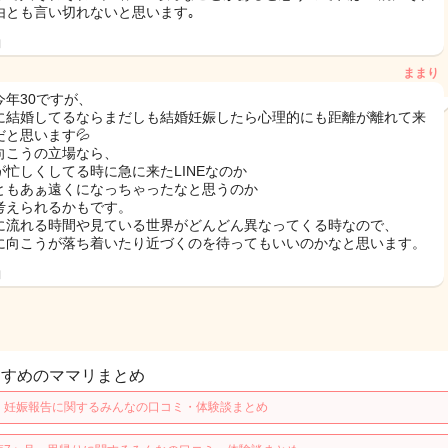
由とも言い切れないと思います｡
日
ままり
今年30ですが、
に結婚してるならまだしも結婚妊娠したら心理的にも距離が離れて来
と思います‪💦
向こうの立場なら、
が忙しくしてる時に急に来たLINEなのか
ともあぁ遠くになっちゃったなと思うのか
考えられるかもです。
に流れる時間や見ている世界がどんどん異なってくる時なので、
に向こうが落ち着いたり近づくのを待ってもいいのかなと思います。
日
すすめのママリまとめ
・妊娠報告に関するみんなの口コミ・体験談まとめ