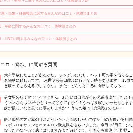
娠7ヶ月・里帰りに関するみんなの口コミ・体験談まとめ
定期・妊娠・妊娠報告に関するみんなの口コミ・体験談まとめ
産・年齢に関するみんなの口コミ・体験談まとめ
産・LINEに関するみんなの口コミ・体験談まとめ
ココロ・悩み」に関する質問
犬を手放したことがあるかた。 シングルになり、ペット可の家を借りるこ
金額的に難しいです。 お世話も毎日散歩に行けない時もあります。 15歳
き取ってもらえるでしょうか。 また、どんなところに保護してもら…
男女男の順で育ててるママさん、あるいは自信がその兄弟構成だったよ！
うママさん 女の子ひとりってどうですか？？やっぱり寂しかったりします
妹が欲しいなと思った事ありますか？ うちの娘はまだ3歳なので妹…
眼科勤務の方や薬剤師さんがいたらお聞きしたいです✨ 目の充血があり眼
レボフロキサシンとヒアルロン酸点眼をもらいました。今日で2日目、少
なったかな〜って感じはしますがまだ続いてて、そもそも目薬って即効…