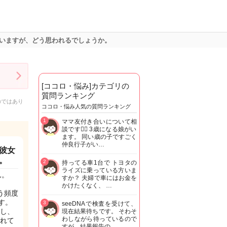
いますが、どう思われるでしょうか。
[ココロ・悩み]カテゴリの
質問ランキング
のではあり
ココロ・悩み人気の質問ランキング
1
ママ友付き合いについて相
談です🙇‍♂️ 3歳になる娘がい
ます。 同い歳の子ですごく
仲良行子がい…
彼女
。
2
持ってる車1台で トヨタの
ライズに乗っている方いま
ん。
すか？ 夫婦で車にはお金を
かけたくなく、 …
う頻度
す。
3
seeDNAで検査を受けて、
し、
現在結果待ちです。 そわそ
わしながら待っているので
れて
すが、結果報告の…