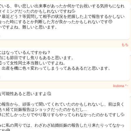
でいる、辛い悲しい出来事があったか何かでお祝いする気持ちになれ
タイミングだったのかもしれないですね💦
？最近どう？等質問して相手の状況を把握した上で報告するかしない
会った時にするとか判断した方が良かったかもしれないです🥺
いですよね、難しいと思います。
日
もち
にはなっているんですかね？
的にも節目ですし焦りもあると思います。
辺って女性同士本当難しいですよね。
、出産を機に色々変わってしまうってあるあるだと思います。
日
kulona *･
な可能性あると思いますよ🤔
の報告から、頑張って聞いてくれていたのかもしれないし、前は良く
色々経て妊娠報告はショックだったのかもだし...
単に忙しかったりでやり取りすらやってられなかったのかもですし💦
みに私の周りでは、わざわざ結婚妊娠の報告したり来たりってなかっ
ね😅