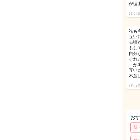
が理
5月24
私も
互い
る頃だ
もし
自分
それ
…が
互い
不意
5月24
お
親