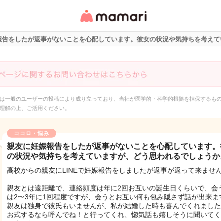
女性専用匿名QAアプ
リ・情報サイト
報告をしたが返事がないことを心配しています。彼女の状況や気持ちを考えて
は一般のユーザーの投稿により成り立っており、当社が医学的・科学的根拠を担保するも
理解の上、ご活用ください。
ココロ・悩み
親友に妊娠報告をしたが返事がないことを心配しています。
の状況や気持ちを考えていますが、どう思われるでしょうか
高校からの親友にLINEで妊娠報告をしましたが返事が返って来ませ
親友とは遠距離で、連絡頻度は年に2回お互いの誕生日くらいで、会
は2〜3年に1回程度ですが、会うとお互い何も包み隠さず話が出来ま
親友は独身で彼氏もいませんが、私が結婚した時も喜んでくれました
お式するなら呼んでね！と行ってくれ、惚気話も嬉しそうに聞いてく