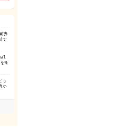
前妻
離で
(1
のを拒
ども
良か