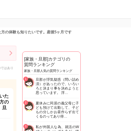
方の体験も知りたいです。産後5ヶ月です
[家族・旦那]カテゴリの
質問ランキング
のではあり
家族・旦那人気の質問ランキング
1
旦那が浮気疑惑（問い詰め
済）があったので、いろい
ろと決まり事を決めようと
思っています。 浮…
いた
方の
2
夏休みに同居の義父母に子
、旦
ども預けて出勤して、子ど
もの分しかお昼作らず出て
くるのってあり得…
3
私が外国人な為、就活のW