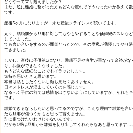
どうやって乗り越えましたか？
また、逆に離婚に繋がった方もどんな流れでそうなったのか教えて欲
です。
産後5ヶ月になりますが、未だ産後クライシスが続いてます。
元々、結婚前から旦那に対してもやもやすることや価値観のズレなど
じていました。
でも言い合いをするのが面倒だったので、その度私が我慢してやり過
てきました。
しかし、産後は子供第1になり、睡眠不足や疲労が重なって余裕がな
り、我慢ができなくなりました。
もうどんな些細なことでもイラッとします。
気持ち悪いとさえ思います。
本当は話もしたくないし顔も見たくありません。
日々ストレスが溜まっていくのを感じます。
なるべく子供の前では感情を出さないようにしていますが、それもキ
です。
離婚できるならしたいと思ってるのですが、こんな理由で離婚を言い
たら旦那が傷つくかもと思って言えません。
別に傷つけたいわけじゃないんです。
だから1番は旦那から離婚を切り出してくれたらなあと思ってます…