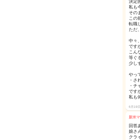
決定
私も
その
この
転職
ただ
中々
ですが
こん
等ぐ
少し
やっ
・さ
・チ
ですか
私も
6月19
新米マ
回答
娘さ
クラ