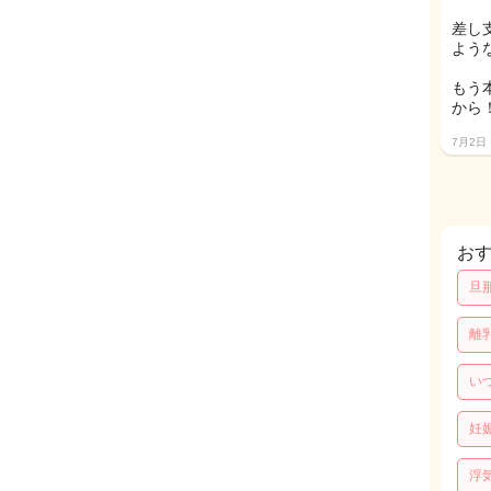
差し
よう
もう
から
7月2日
お
旦
離
い
妊
浮