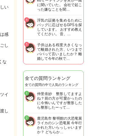
ebミーティングを夫が一緒
に聞いていた。 会社で起こ
しい
った嫌なことを聞…
4
浮気の証拠を集めるために
バッグに忍ばせるGPSを探
しています。 おすすめ教え
は感
てください。 音、…
5
ごし
子供はある程度大きくなっ
て離婚された方、いつまで
パパって言いましたか？ 離
婚して今年の秋で…
くな
全ての質問ランキング
全ての質問の中で人気のランキング
1
仲里依紗 整形してますよ
ツイ
ね？前の方が可愛かったの
に今怖いんですが整形した
ら整形したーって…
渡し
2
鹿児島市 黎明館の大恐竜展
ライカのシン恐竜展 今年行
。
かれた方いらっしゃいます
か？ どちらか…