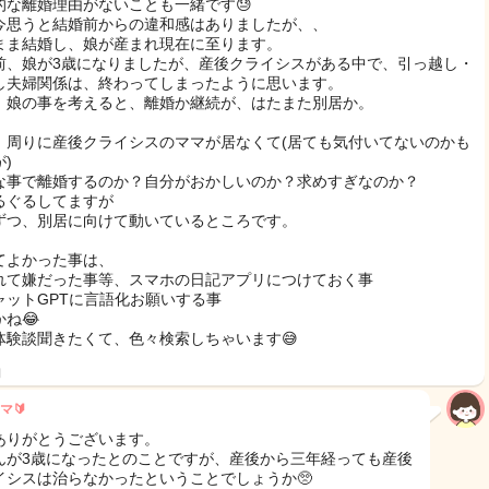
的な離婚理由がないことも一緒です😓
今思うと結婚前からの違和感はありましたが、、
まま結婚し、娘が産まれ現在に至ります。
前、娘が3歳になりましたが、産後クライシスがある中で、引っ越し・
し夫婦関係は、終わってしまったように思います。
、娘の事を考えると、離婚か継続が、はたまた別居か。
、周りに産後クライシスのママが居なくて(居ても気付いてないのかも
)
な事で離婚するのか？自分がおかしいのか？求めすぎなのか？
るぐるしてますが
ずつ、別居に向けて動いているところです。
てよかった事は、
れて嫌だった事等、スマホの日記アプリにつけておく事
ャットGPTに言語化お願いする事
ね😂
体験談聞きたくて、色々検索しちゃいます😅
日
マ🔰
ありがとうございます。
んが3歳になったとのことですが、産後から三年経っても産後
イシスは治らなかったということでしょうか🥺