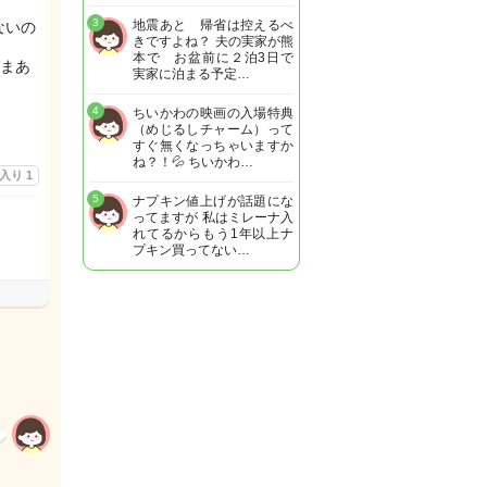
3
地震あと 帰省は控えるべ
ないの
きですよね？ 夫の実家が熊
本で お盆前に２泊3日で
まあ
実家に泊まる予定…
4
ちいかわの映画の入場特典
（めじるしチャーム）って
すぐ無くなっちゃいますか
ね？！💦 ちいかわ…
に入り
1
5
ナプキン値上げが話題にな
ってますが 私はミレーナ入
れてるからもう1年以上ナ
プキン買ってない…