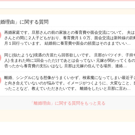
離婚理由」に関する質問
再婚家庭です。旦那さんの前の家族との養育費や面会交流について。 夫は
さんとの間に２人子どもがおり、養育費月１０万、面会交流は新幹線の距
月１回行っています。 結婚前に養育費や面会の頻度はそのままでいい…
同じ(似たような)境遇の方居たら回答欲しいです。 旦那がバツイチ、子持ち
人) 生まれた時に1回会っただけであとは会ってない 元嫁が関わってくる
否ったから養育費の支払いはなし 旦那は元嫁の住んでる場所、連絡…
離婚、シングルになる想像がうまくいかず、検索魔になってしまい最近子
と向き合えていないのが悩みです。イメージがつくように、大変なこと、
ったことなど、教えていただきたいです。 離婚をしたいと旦那に言わ…
「離婚理由」に関する質問をもっと見る