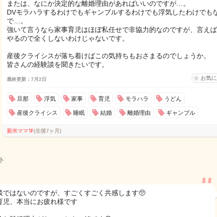
または、なにか決定的な離婚理由があればいいのですが…。
DVモラハラするわけでもギャンブルするわけでも浮気したわけでも
で…。
強いて言うなら家事育児はほぼ私任せで非協力的なのですが、言えば
やるので全くしないわけじゃないです。
産後クライシスが落ち着けばこの気持ちもおさまるのでしょうか。
皆さんの経験談を聞きたいです。
お気
最終更新：7月2日
旦那
浮気
家事
育児
モラハラ
うどん
産後クライシス
睡眠
結婚
離婚理由
ギャンブル
新米ママ🔰
(生後7ヶ月)
ト
まま
談ではないのですが、すごくすごく共感します🥺
育児、本当にお疲れ様です