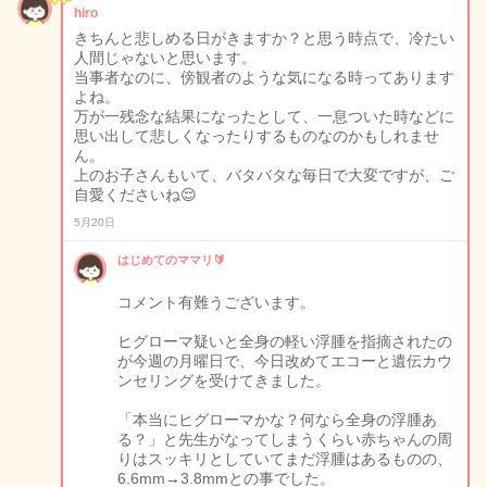
hiro
きちんと悲しめる日がきますか？と思う時点で、冷たい
人間じゃないと思います。
当事者なのに、傍観者のような気になる時ってあります
よね。
万が一残念な結果になったとして、一息ついた時などに
思い出して悲しくなったりするものなのかもしれませ
ん。
上のお子さんもいて、バタバタな毎日で大変ですが、ご
自愛くださいね😌
5月20日
はじめてのママリ🔰
コメント有難うございます。
ヒグローマ疑いと全身の軽い浮腫を指摘されたの
が今週の月曜日で、今日改めてエコーと遺伝カウ
ンセリングを受けてきました。
「本当にヒグローマかな？何なら全身の浮腫あ
る？」と先生がなってしまうくらい赤ちゃんの周
りはスッキリとしていてまだ浮腫はあるものの、
6.6mm→3.8mmとの事でした。