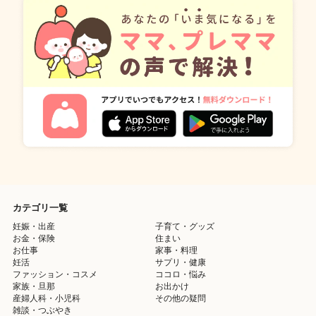
カテゴリ一覧
妊娠・出産
子育て・グッズ
お金・保険
住まい
お仕事
家事・料理
妊活
サプリ・健康
ファッション・コスメ
ココロ・悩み
家族・旦那
お出かけ
産婦人科・小児科
その他の疑問
雑談・つぶやき