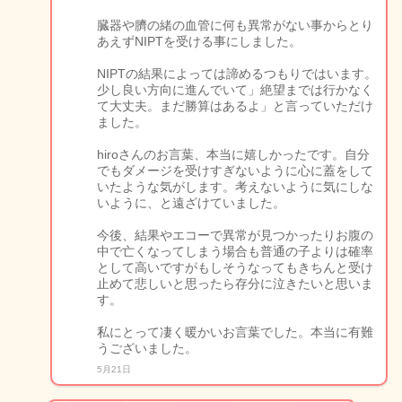
臓器や臍の緒の血管に何も異常がない事からとり
あえずNIPTを受ける事にしました。
NIPTの結果によっては諦めるつもりではいます。
少し良い方向に進んでいて」絶望までは行かなく
て大丈夫。まだ勝算はあるよ」と言っていただけ
ました。
hiroさんのお言葉、本当に嬉しかったです。自分
でもダメージを受けすぎないように心に蓋をして
いたような気がします。考えないように気にしな
いように、と遠ざけていました。
今後、結果やエコーで異常が見つかったりお腹の
中で亡くなってしまう場合も普通の子よりは確率
として高いですがもしそうなってもきちんと受け
止めて悲しいと思ったら存分に泣きたいと思いま
す。
私にとって凄く暖かいお言葉でした。本当に有難
うございました。
5月21日