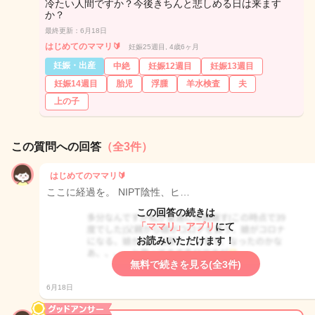
冷たい人間ですか？今後きちんと悲しめる日は来ます
か？
最終更新：6月18日
はじめてのママリ🔰
妊娠25週目, 4歳6ヶ月
妊娠・出産
中絶
妊娠12週目
妊娠13週目
妊娠14週目
胎児
浮腫
羊水検査
夫
上の子
この質問への回答
（全3件）
はじめてのママリ🔰
ここに経過を。 NIPT陰性、ヒ…
この回答の続きは
「ママリ」アプリ
にて
お読みいただけます！
無料で続きを見る(全3件)
6月18日