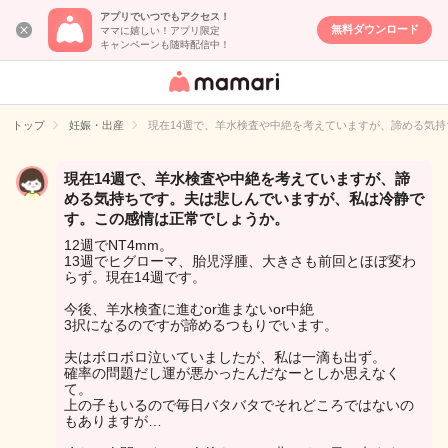
アプリでいつでもアクセス！
無料ダウンロード
ママに嬉しい！アプリ限定
キャンペーンも随時配信中！
女性専用匿名QA
アプリ・情報サ
トップ
妊娠・出産
現在14週で、羊水検査や中絶を考えていますが、諦める気
イト
現在14週で、羊水検査や中絶を考えていますが、諦
める気持ちです。夫は悲しんでいますが、私は冷静で
す。この感情は正常でしょうか。
12週でNT4mm。
13週でヒグローマ、胎児浮腫、大きさも前回とほぼ変わ
らず。現在14週です。
今後、羊水検査に進むor進まないor中絶
3択になるのですが諦めるつもりでいます。
夫はボロボロ泣いていましたが、私は一滴も出ず。
確率の問題だし運が悪かったんだなーとしか思えなく
て。
上の子もいるので毎日バタバタでそれどころではないの
もありますが…