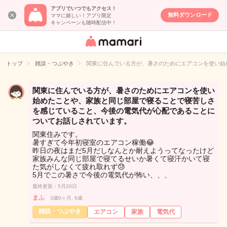
アプリでいつでもアクセス！
無料ダウンロード
ママに嬉しい！アプリ限定
キャンペーンも随時配信中！
女性専用匿名QA
アプリ・情報サ
トップ
雑談・つぶやき
関東に住んでいる方が、暑さのためにエアコンを使い始
イト
関東に住んでいる方が、暑さのためにエアコンを使い
始めたことや、家族と同じ部屋で寝ることで寝苦しさ
を感じていること、今後の電気代が心配であることに
ついてお話しされています。
関東住みです。
暑すぎて今年初寝室のエアコン稼働😂
昨日の夜はまだ5月だしなんとか耐えようってなったけど
家族みんな同じ部屋で寝てるせいか暑くて寝汗かいて寝
た気がしなくて疲れ取れず😓
5月でこの暑さで今後の電気代が怖い、、、
最終更新：5月20日
まふ
3歳0ヶ月, 6歳
雑談・つぶやき
エアコン
家族
電気代