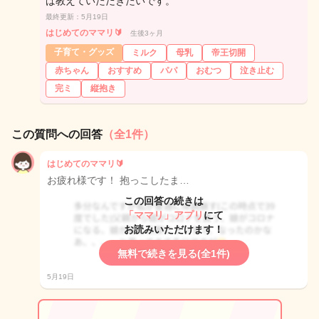
ば教えていただきたいです。
最終更新：5月19日
はじめてのママリ🔰
生後3ヶ月
子育て・グッズ
ミルク
母乳
帝王切開
赤ちゃん
おすすめ
パパ
おむつ
泣き止む
完ミ
縦抱き
この質問への回答
（全1件）
はじめてのママリ🔰
お疲れ様です！ 抱っこしたま…
この回答の続きは
「ママリ」アプリ
にて
お読みいただけます！
無料で続きを見る(全1件)
5月19日