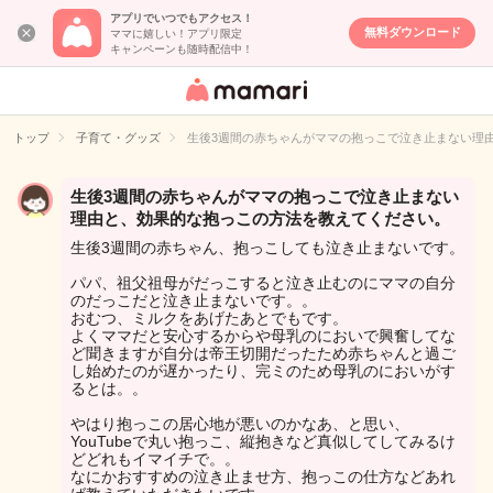
アプリでいつでもアクセス！
無料ダウンロード
ママに嬉しい！アプリ限定
キャンペーンも随時配信中！
女性専用匿名QA
アプリ・情報サ
トップ
子育て・グッズ
生後3週間の赤ちゃんがママの抱っこで泣き止まない理
イト
生後3週間の赤ちゃんがママの抱っこで泣き止まない
理由と、効果的な抱っこの方法を教えてください。
生後3週間の赤ちゃん、抱っこしても泣き止まないです。
パパ、祖父祖母がだっこすると泣き止むのにママの自分
のだっこだと泣き止まないです。。
おむつ、ミルクをあげたあとでもです。
よくママだと安心するからや母乳のにおいで興奮してな
ど聞きますが自分は帝王切開だったため赤ちゃんと過ご
し始めたのが遅かったり、完ミのため母乳のにおいがす
るとは。。
やはり抱っこの居心地が悪いのかなあ、と思い、
YouTubeで丸い抱っこ、縦抱きなど真似してしてみるけ
どどれもイマイチで。。
なにかおすすめの泣き止ませ方、抱っこの仕方などあれ