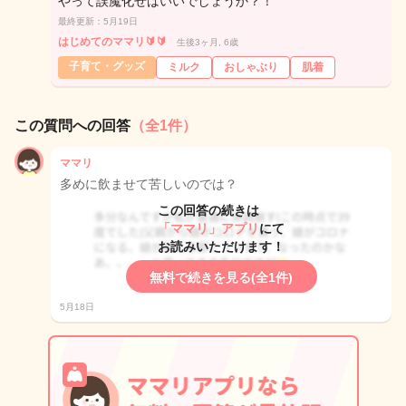
やって誤魔化せばいいでしょうか？！
最終更新：5月19日
はじめてのママリ🔰🔰
生後3ヶ月, 6歳
子育て・グッズ
ミルク
おしゃぶり
肌着
この質問への回答
（全1件）
ママリ
多めに飲ませて苦しいのでは？
この回答の続きは
「ママリ」アプリ
にて
お読みいただけます！
無料で続きを見る(全1件)
5月18日