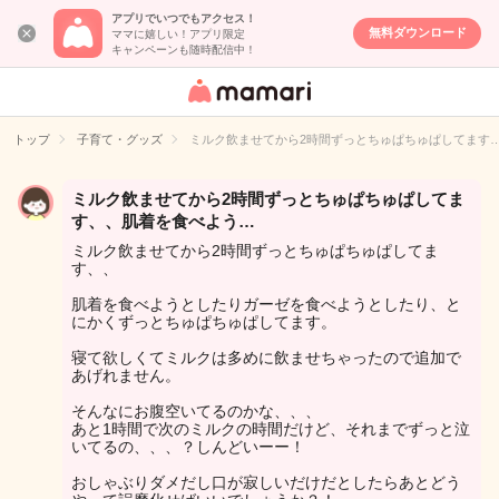
アプリでいつでもアクセス！
無料ダウンロード
ママに嬉しい！アプリ限定
キャンペーンも随時配信中！
女性専用匿名QA
アプリ・情報サ
トップ
子育て・グッズ
ミルク飲ませてから2時間ずっとちゅぱちゅぱしてます
イト
ミルク飲ませてから2時間ずっとちゅぱちゅぱしてま
す、、肌着を食べよう…
ミルク飲ませてから2時間ずっとちゅぱちゅぱしてま
す、、
肌着を食べようとしたりガーゼを食べようとしたり、と
にかくずっとちゅぱちゅぱしてます。
寝て欲しくてミルクは多めに飲ませちゃったので追加で
あげれません。
そんなにお腹空いてるのかな、、、
あと1時間で次のミルクの時間だけど、それまでずっと泣
いてるの、、、？しんどいーー！
おしゃぶりダメだし口が寂しいだけだとしたらあとどう