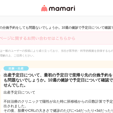
女性専用匿名QAアプ
リ・情報サイト
の分娩予約をしても問題ないでしょうか。10週の健診で予定日について確認
は一般のユーザーの投稿により成り立っており、当社が医学的・科学的根拠を担保するも
理解の上、ご活用ください。
妊娠・出産
出産予定日について、最初の予定日で里帰り先の分娩予約を
も問題ないでしょうか。10週の健診で予定日について確認
せんでした。
出産予定日について
不妊治療のクリニックで陽性が出た時に胚移植からの日数計算で予定
出されました。
その後、胎嚢やCRLの大きさで健診のたびに+1dだったり+3dだった