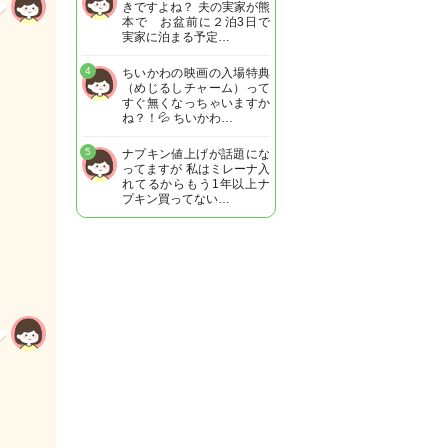
きですよね？ 夫の実家が熊
本で お盆前に２泊3日で
実家に泊まる予定…
4
ちいかわの映画の入場特典
（めじるしチャーム）って
すぐ無くなっちゃいますか
ね？！💦 ちいかわ…
5
ナプキン値上げが話題にな
ってますが 私はミレーナ入
れてるからもう1年以上ナ
プキン買ってない…