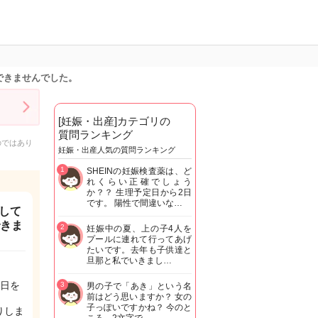
できませんでした。
[妊娠・出産]カテゴリの
質問ランキング
のではあり
妊娠・出産人気の質問ランキング
1
SHEINの妊娠検査薬は、ど
れくらい正確でしょう
か？？ 生理予定日から2日
です。 陽性で間違いな…
して
できま
2
妊娠中の夏、上の子4人を
プールに連れて行ってあげ
たいです。去年も子供達と
旦那と私でいきまし…
日を
3
男の子で「あき」という名
前はどう思いますか？ 女の
子っぽいですかね？ 今のと
りしま