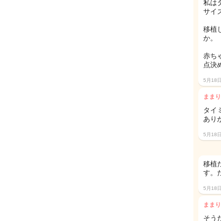
私は
サイ
移植
か。
赤ち
点決
5月18
ままり
タイ
あり
5月18
移植
す。
5月18
ままり
そう