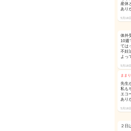
産休
あり
5月18
体外
10
ては
不妊
よっ
5月18
ままり
先生
私も
エコ
あり
5月18
２日