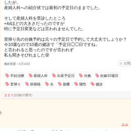
したが、
産婦人科への紹介状では最初の予定日のままでした。
そして産婦人科を受診したところ
+4dほどの大きさだったのですが
特に予定日変更などは言われませんでした。
里帰り先の分娩予約は元々の予定日で予約して大丈夫でしょうか？
今10週なので10週の健診で「予定日◯◯日ですね」
と言われると思ったのですが言われず
私も聞きそびれました😵
お気
最終更新：5月18日
不妊治療
産婦人科
出産予定日
分娩
妊娠10週目
里帰り
胚移植
夫
胎嚢
陽性
健診
ままり
(妊娠22週目)
ト
みみ