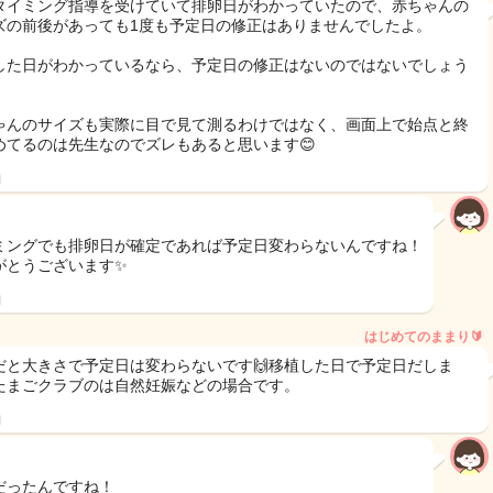
タイミング指導を受けていて排卵日がわかっていたので、赤ちゃんの
ズの前後があっても1度も予定日の修正はありませんでしたよ。
した日がわかっているなら、予定日の修正はないのではないでしょう
ゃんのサイズも実際に目で見て測るわけではなく、画面上で始点と終
めてるのは先生なのでズレもあると思います😊
日
ミングでも排卵日が確定であれば予定日変わらないんですね！
がとうございます✨
日
はじめてのままり🔰
だと大きさで予定日は変わらないです🙌移植した日で予定日だしま
たまごクラブのは自然妊娠などの場合です。
日
だったんですね！