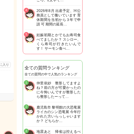
ころ、2文字で…
4
2026年8月 出産予定、￼公
務員として働いています 育
休期間を当初から３年で申
請 可 期間の延長…
5
妊娠初期とかでもお寿司食
べてましたか？ スシロー、
くら寿司が行きたいんで
す！ サーモン食べ…
に入り
全ての質問ランキング
全ての質問の中で人気のランキング
1
仲里依紗 整形してますよ
ね？前の方が可愛かったの
に今怖いんですが整形した
ら整形したーって…
2
鹿児島市 黎明館の大恐竜展
ライカのシン恐竜展 今年行
かれた方いらっしゃいます
か？ どちらか…
3
地震あと 帰省は控えるべ