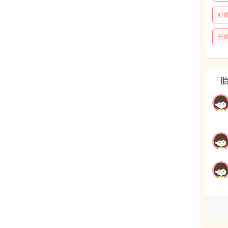
妊
分
「