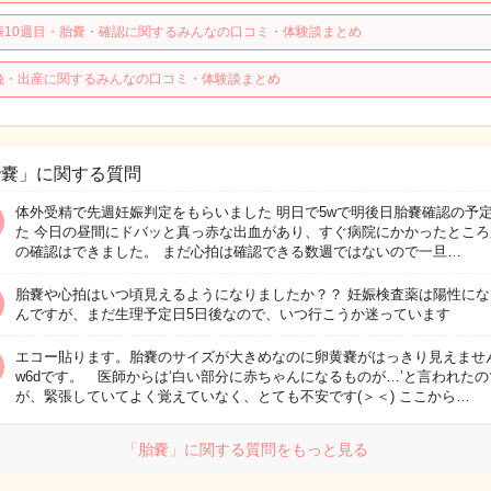
娠10週目・胎嚢・確認に関するみんなの口コミ・体験談まとめ
娩・出産に関するみんなの口コミ・体験談まとめ
胎嚢」に関する質問
体外受精で先週妊娠判定をもらいました 明日で5wで明後日胎嚢確認の予
た 今日の昼間にドバッと真っ赤な出血があり、すぐ病院にかかったところ
の確認はできました。 まだ心拍は確認できる数週ではないので一旦…
胎嚢や心拍はいつ頃見えるようになりましたか？？ 妊娠検査薬は陽性にな
んですが、まだ生理予定日5日後なので、いつ行こうか迷っています
エコー貼ります。胎嚢のサイズが大きめなのに卵黄嚢がはっきり見えませ
w6dです。 医師からは‘白い部分に赤ちゃんになるものが…’と言われたの
が、緊張していてよく覚えていなく、とても不安です(＞＜) ここから…
「胎嚢」に関する質問をもっと見る