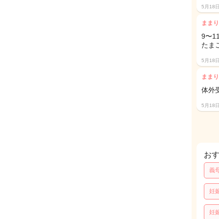
5月18
ままり
9〜
たま
5月18
ままり
体外
5月18
お
義
妊
妊