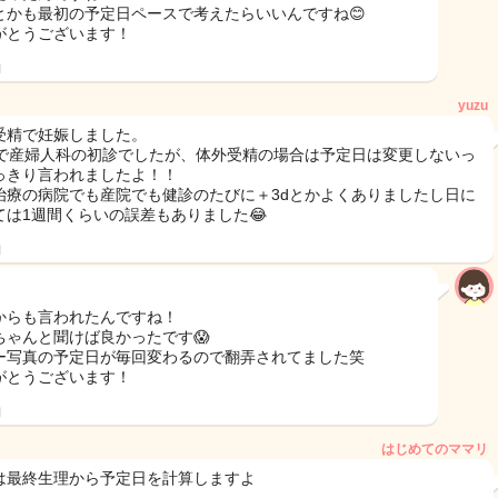
とかも最初の予定日ペースで考えたらいいんですね😊
がとうございます！
日
yuzu
受精で妊娠しました。
週で産婦人科の初診でしたが、体外受精の場合は予定日は変更しないっ
っきり言われましたよ！！
治療の病院でも産院でも健診のたびに＋3dとかよくありましたし日に
ては1週間くらいの誤差もありました😂
日
からも言われたんですね！
ちゃんと聞けば良かったです😱
ー写真の予定日が毎回変わるので翻弄されてました笑
がとうございます！
日
はじめてのママリ
は最終生理から予定日を計算しますよ