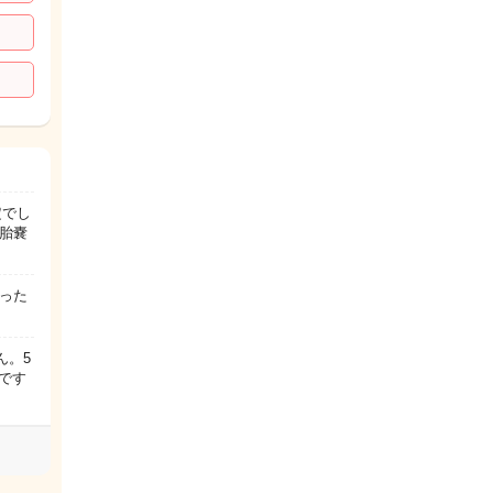
定でし
胎嚢
った
ん。5
です