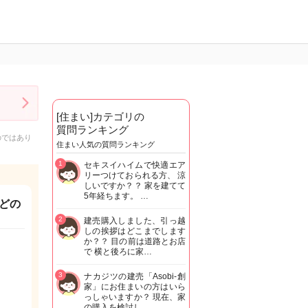
[住まい]カテゴリの
質問ランキング
のではあり
住まい人気の質問ランキング
1
セキスイハイムで快適エア
リーつけておられる方、 涼
しいですか？？ 家を建てて
5年経ちます。 …
どの
2
建売購入しました、引っ越
しの挨拶はどこまでします
か？？ 目の前は道路とお店
で 横と後ろに家…
3
ナカジツの建売「Asobi-創
家」にお住まいの方はいら
っしゃいますか？ 現在、家
の購入を検討し…