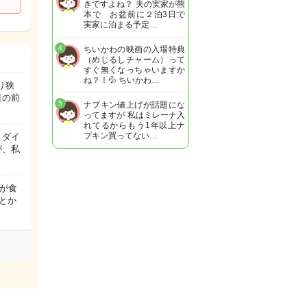
きですよね？ 夫の実家が熊
本で お盆前に２泊3日で
実家に泊まる予定…
4
ちいかわの映画の入場特典
（めじるしチャーム）って
すぐ無くなっちゃいますか
ね？！💦 ちいかわ…
り狭
目の前
5
ナプキン値上げが話題にな
ってますが 私はミレーナ入
れてるからもう1年以上ナ
プキン買ってない…
 ダイ
が、私
が食
とか