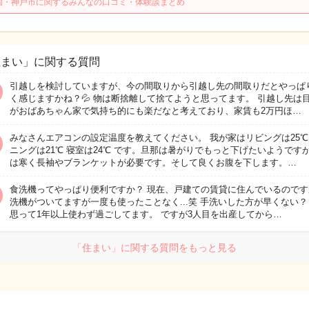
園・神戸市に関するみんなの口コミ・体験談まとめ
住まい」に関する質問
引越しを検討していますが、今の間取りから引越し先の間取りだとやっぱ
く感じますかね？💦 物は断捨離して捨てようと思ってます。 引越し先は
がおばあちゃん家で気持ち的にも楽だなと考えており、家賃も2万円ほ…
みなさんエアコンの設定温度を教えてください。 我が家はリビングは25℃
ニングは21℃ 寝室は24℃ です。旦那は暑がりでもっと下げたいようです
は寒く長袖やブランケットが必要です。そして良くお腹を下します。…
食洗機ってやっぱり便利ですか？ 現在、戸建ての賃貸に住んでいるのです
洗機がついてますが一度も使ったことなく...笑 手洗いした方が早くない？
思って1年以上使わず過ごしてます。 ですが3人目を出産してから…
「住まい」に関する質問をもっと見る