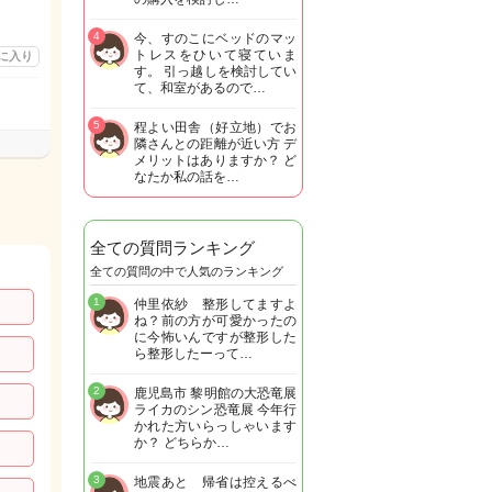
4
今、すのこにベッドのマッ
トレスをひいて寝ていま
に入り
す。 引っ越しを検討してい
て、和室があるので…
5
程よい田舎（好立地）でお
隣さんとの距離が近い方 デ
メリットはありますか？ ど
なたか私の話を…
全ての質問ランキング
全ての質問の中で人気のランキング
1
仲里依紗 整形してますよ
ね？前の方が可愛かったの
に今怖いんですが整形した
ら整形したーって…
2
鹿児島市 黎明館の大恐竜展
ライカのシン恐竜展 今年行
かれた方いらっしゃいます
か？ どちらか…
3
地震あと 帰省は控えるべ