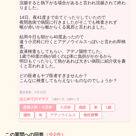
浣腸すると熱下がる場合があると言われ浣腸されて終わ
りました。
14日、夜41度まで出てぐったりしていたので
夜間急病で病院に行きましたがそこでも検査されず
喉が赤いから喉からくる風邪と言われました。
結局今日も朝から40度あったので
違う小児科に行くとアデノウイルスっぽいと言われ即検
査。
血液検査もしてもらい、アデノ陽性でした。
1歳で40度の熱が続くのは体に負担がかかるから
明日もぐったりして熱があれば大きい病院に紹介状を書
くと言われました。
どの医者もヤブ医者すぎませんか？
こんなに検査してもらえないものなのでしょうか？
最終更新：5月15日
はじめてのママリ
1歳8ヶ月, 2歳8ヶ月
産婦人科・小児科
小児科
病院
車
1歳
陽性
体
アデノウイルス
熱性痙攣
この質問への回答
（全2件）