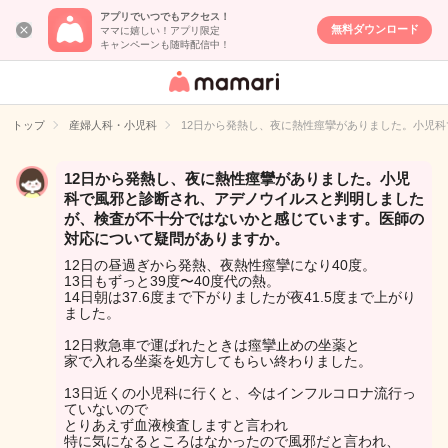
アプリでいつでもアクセス！
無料ダウンロード
ママに嬉しい！アプリ限定
キャンペーンも随時配信中！
女性専用匿名QA
アプリ・情報サ
トップ
産婦人科・小児科
12日から発熱し、夜に熱性痙攣がありました。小児
イト
12日から発熱し、夜に熱性痙攣がありました。小児
科で風邪と診断され、アデノウイルスと判明しました
が、検査が不十分ではないかと感じています。医師の
対応について疑問がありますか。
12日の昼過ぎから発熱、夜熱性痙攣になり40度。
13日もずっと39度〜40度代の熱。
14日朝は37.6度まで下がりましたが夜41.5度まで上がり
ました。
12日救急車で運ばれたときは痙攣止めの坐薬と
家で入れる坐薬を処方してもらい終わりました。
13日近くの小児科に行くと、今はインフルコロナ流行っ
ていないので
とりあえず血液検査しますと言われ
特に気になるところはなかったので風邪だと言われ、