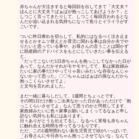
赤ちゃんが大泣きすると毎回顔を出してきて「大丈夫？
ほんとに大丈夫？ばぁばが抱っこしてあげようか？」と
しつこく言ってきたりして、しつこく毎回言われるとな
んだか追い込まれる気持ちになって焦りとイライラがす
ごいです。
ついに昨日痺れを切らして、私的にはなるべく泣き止ま
せるとかオムツ替えとか育児に関わる事は自分か夫でや
りたいと思っている事や、お母さんの言うことは聞かず
に助産師のアドバイスをもとにしていきたい事を伝える
と、
「だってこないだ1日赤ちゃんを抱っこしてなかった日が
あって、なんだかそれがモヤモヤしてて、私は家政婦み
たいに家の事だけやってりゃ良いみたいな存在なんじゃ
ないかって思った。〇〇ちゃんはばぁばの孫なんだから
抱っこくらいさせてよ」
と文句を言われました。
まだ一緒に暮らしだして、1週間とちょっとです。
その間1日だけ抱っこ出来なかった日があっただけで「抱
っこくらいさせてよ」なんて思うのかと愕然してます、
家政婦みたいに色々家事お願いしまくってるなぁと申し
訳ない気持ちも私にはあります。
日々ありがとうも伝えてるし、なるべく実母も赤ちゃん
に触れ合える時間を作ってるつもりです。
ただ、この1週間慣れない新生児育児で頭がいっぱいで、
「お母さんに今日赤ちゃん抱っこさせてないな」なんて