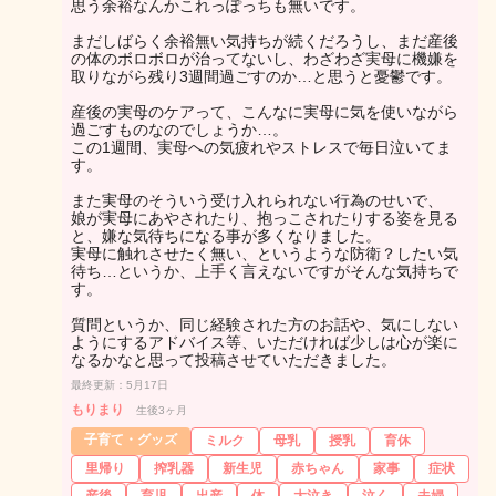
思う余裕なんかこれっぽっちも無いです。
まだしばらく余裕無い気持ちが続くだろうし、まだ産後
の体のボロボロが治ってないし、わざわざ実母に機嫌を
取りながら残り3週間過ごすのか…と思うと憂鬱です。
産後の実母のケアって、こんなに実母に気を使いながら
過ごすものなのでしょうか…。
この1週間、実母への気疲れやストレスで毎日泣いてま
す。
また実母のそういう受け入れられない行為のせいで、
娘が実母にあやされたり、抱っこされたりする姿を見る
と、嫌な気待ちになる事が多くなりました。
実母に触れさせたく無い、というような防衛？したい気
待ち…というか、上手く言えないですがそんな気持ちで
す。
質問というか、同じ経験された方のお話や、気にしない
ようにするアドバイス等、いただければ少しは心が楽に
なるかなと思って投稿させていただきました。
最終更新：5月17日
もりまり
生後3ヶ月
子育て・グッズ
ミルク
母乳
授乳
育休
里帰り
搾乳器
新生児
赤ちゃん
家事
症状