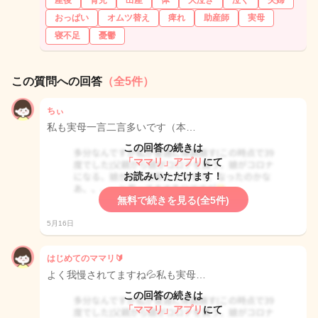
産後
育児
出産
体
大泣き
泣く
夫婦
おっぱい
オムツ替え
痺れ
助産師
実母
寝不足
憂鬱
この質問への回答
（全5件）
ちぃ
私も実母一言二言多いです（本…
この回答の続きは
「ママリ」アプリ
にて
お読みいただけます！
無料で続きを見る(全5件)
5月16日
はじめてのママリ🔰
よく我慢されてますね💦私も実母…
この回答の続きは
「ママリ」アプリ
にて