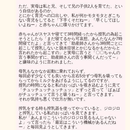
ただ、実母は私と兄、そして兄の子供2人を育てた、とい
う自信があるのか、
とにかく育児への口出しや、私が何かモタモタとぎこち
ない育児をしてると「下手くそだねー」「早くしてほし
いよねー」と赤ちゃんに喋りかけてます。
赤ちゃんがスヤスヤ寝てて3時間経ったから授乳の為起こ
そうとしたら「まだ寝てるから可哀想。あんたなんか7時
間寝てたよ」と言ってきて「助産師さんから3時間ごとに
起こして授乳しないと脱水症状とかになるかもだからと
言われたから起こすの」と実母に言うと「〇〇ちゃんの
言う事聞かずに、助産師さんの言う事聞くんだって～」
と嫌味のように言われました。
母乳もなかなか起動に乗れておらず、
毎回必ず少なくても良いから左右5分ずつ母乳を吸っても
らってからミルクをあげるようにしてるのですが、
授乳の時間になると私のおっぱいを覗き込むように見て
「チュッチュッチュッチュッ」とずっと言って「ばぁば
がチュッチュッて言うと吸うね～」と言ってきます。
それが気持ち悪くで仕方が無いです。
搾乳をする時も搾乳器を使ってやっていると、ジロジロ
と搾乳している私のおっぱいを見てきます。
私が「あんまりこういうのジロジロ見るもんじゃない
よ」って言ったら「最近はこういう機械があるんだね
ー」と毎回見ようとしてきます。