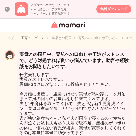
アプリでいつでもアクセス！
無料ダウンロード
ママに嬉しい！アプリ限定
キャンペーンも随時配信中！
女性専用匿名QA
アプリ・情報サ
トップ
子育て・グッズ
実母との同居中、育児への口出しや干渉がストレスで、
イト
実母との同居中、育児への口出しや干渉がストレス
で、どう対処すれば良いか悩んでいます。助言や経験
談をお聞きしたいです。
長文失礼します。
実母がストレスです…。
愚痴のはけ口がなくここに投稿させてください。
今月頭に出産し、里帰りはせず実母が私の家に１ヶ月泊
まって身の回りのお世話をしに来てくれてます。
夫も1年育休を取ってくれて、夫と私は新生児育児メイ
ン、実母は家事全般、という分担でなんとかやっていっ
てます。
家が狭い為赤ちゃんと私と夫が同室で寝てるので赤ちゃ
んが泣くと私も夫も起き夫婦で寝不足。産後のボロボロ
の体に、慣れない育児が続き、実母が家事をしてくれて
るのは本当に本当に助かってます。