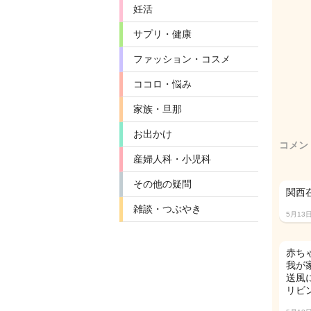
妊活
サプリ・健康
ファッション・コスメ
ココロ・悩み
家族・旦那
お出かけ
コメン
産婦人科・小児科
その他の疑問
関西
雑談・つぶやき
5月13
赤ち
我が
送風
リビ