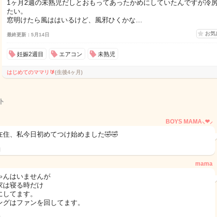
1ヶ月2週の未熟児だしとおもってあったかめにしていたんですが冷
たい。
窓明けたら風ははいるけど、風邪ひくかな…
お気
最終更新：5月14日
妊娠2週目
エアコン
未熟児
はじめてのママリ🔰
(生後4ヶ月)
ト
BOYS MAMA⸜❤︎⸝‍
在住、私今日初めてつけ始めました🤣🤣
日
mama
ゃんはいませんが
家は寝る時だけ
にしてます。
ングはファンを回してます。