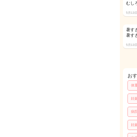
むし
5月13
暑すぎ
暑す
5月13
お
体
妊
病
妊