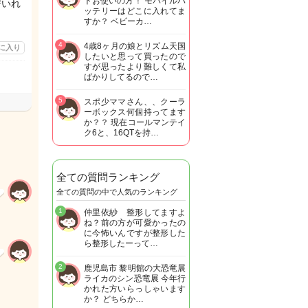
トお使いの方！ モバイルバ
房いれ
ッテリーはどこに入れてま
すか？ ベビーカ…
4
4歳8ヶ月の娘とリズム天国
に入り
したいと思って買ったので
すが思ったより難しくて私
ばかりしてるので…
5
スポ少ママさん、、クーラ
ーボックス何個持ってます
か？？ 現在コールマンテイ
ク6と、16QTを持…
全ての質問ランキング
全ての質問の中で人気のランキング
1
仲里依紗 整形してますよ
ね？前の方が可愛かったの
に今怖いんですが整形した
ら整形したーって…
2
鹿児島市 黎明館の大恐竜展
ライカのシン恐竜展 今年行
かれた方いらっしゃいます
か？ どちらか…