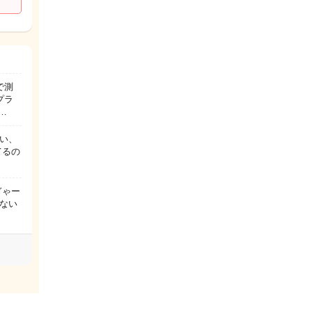
で測
プラ
…
い、
てるの
ぎゃー
ない