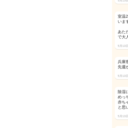
5月13
室温
いま
あた
で大
5月13
兵庫
先週
5月13
除湿
めっ
赤ち
と思
5月13