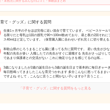
産・未熟児に関するみんなの口コミ・体験談まとめ
子育て・グッズ」に関する質問
生後1ヶ月半の子をほぼ完母に近い混合で育てています。 ベビースケール
る限りだと母乳は1回の授乳で90〜100ml飲めており、昼と夜の2回それに
ス40mlほど足しています。（保育園入園に合わせいずれ完ミに切り替える
和歌山県のじろうまるこども園に通ってる方に質問です。 若い先生が少な
年配の先生が多い 入職したての先生がすぐに退職する 先生がさっぱりし
であまり保護者との交流がない これに物足りなさを感じてるのは私…
3歳になりましたが2歳の誕生日から3歳の誕生日まで基本的に毎日ぎゃー
毎日怒鳴ってきましたこんな育児つかれます 多分こんなに怒ってるままい
ですよね そして，こんなに言うこと聞かない子いますか? 言うこと…
「子育て・グッズ」に関する質問をもっと見る