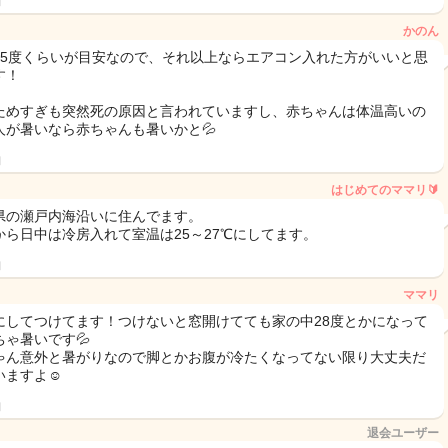
日
かのん
25度くらいが目安なので、それ以上ならエアコン入れた方がいいと思
す！
ためすぎも突然死の原因と言われていますし、赤ちゃんは体温高いの
人が暑いなら赤ちゃんも暑いかと💦
日
はじめてのママリ🔰
県の瀬戸内海沿いに住んでます。
から日中は冷房入れて室温は25～27℃にしてます。
日
ママリ
にしてつけてます！つけないと窓開けてても家の中28度とかになって
ちゃ暑いです💦
ゃん意外と暑がりなので脚とかお腹が冷たくなってない限り大丈夫だ
いますよ☺️
日
退会ユーザー