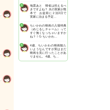
3
地震あと 帰省は控えるべ
きですよね？ 夫の実家が熊
本で お盆前に２泊3日で
実家に泊まる予定…
4
ちいかわの映画の入場特典
（めじるしチャーム）って
すぐ無くなっちゃいますか
ね？！💦 ちいかわ…
5
4歳、ちいかわの映画観た
いようなんですが実はまだ
映画を見に行ったことがあ
りません。 4歳、ち…