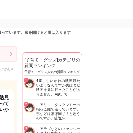
思っています。窓を開けると風は入ります
[子育て・グッズ]カテゴリの
質問ランキング
のではあり
子育て・グッズ人気の質問ランキング
1
4歳、ちいかわの映画観た
いようなんですが実はまだ
映画を見に行ったことがあ
りません。 4歳、ち…
熟児
って
2
エアリコ、タックマミーの
いか
抱っこ紐で迷っています。
形などはほほ同じ？と思う
のですが、値段が…
3
エアラブなどのファンシー